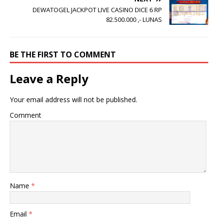
DEWATOGEL JACKPOT LIVE CASINO DICE 6 RP
82.500.000 ,- LUNAS
BE THE FIRST TO COMMENT
Leave a Reply
Your email address will not be published.
Comment
Name
*
Email
*