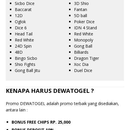
Sicbo Dice
3D Shio
Baccarat
Fantan
12D
5D ball
Oglok
Poker Dice
Dice 6
IDN 4 Stand
Head Tail
Red White
Red White
Monopoly
24D Spin
Gong Ball
48D
Billiards
Bingo Sicbo
Dragon Tiger
Shio Fights
Xoc Dia
Gong Ball Jitu
Duel Dice
KENAPA HARUS DEWATOGEL ?
Promo DEWATOGEL adalah promo terbaik yang disediakan,
antara lain :
BONUS FREE CHIPS RP. 25,000
BONUS DEPOSIT 10%