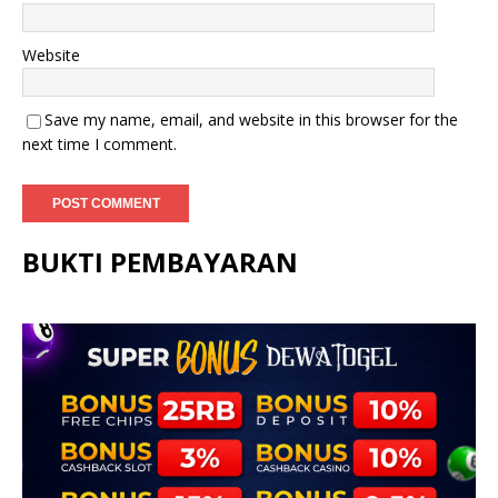
Website
Save my name, email, and website in this browser for the
next time I comment.
BUKTI PEMBAYARAN