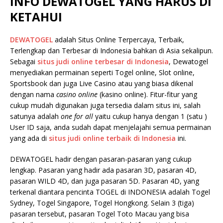
INFO DEWATOGEL YANG HARUS DI
KETAHUI
DEWATOGEL
adalah Situs Online Terpercaya, Terbaik,
Terlengkap dan Terbesar di Indonesia bahkan di Asia sekalipun.
Sebagai
situs judi online terbesar di Indonesia
, Dewatogel
menyediakan permainan seperti Togel online, Slot online,
Sportsbook dan juga Live Casino atau yang biasa dikenal
dengan nama
casino online
(kasino online). Fitur-fitur yang
cukup mudah digunakan juga tersedia dalam situs ini, salah
satunya adalah
one for all
yaitu cukup hanya dengan 1 (satu )
User ID saja, anda sudah dapat menjelajahi semua permainan
yang ada di
situs judi online terbaik di Indonesia
ini.
DEWATOGEL hadir dengan pasaran-pasaran yang cukup
lengkap. Pasaran yang hadir ada pasaran 3D, pasaran 4D,
pasaran WILD 4D, dan juga pasaran 5D. Pasaran 4D, yang
terkenal diantara pencinta TOGEL di INDONESIA adalah Togel
Sydney, Togel Singapore, Togel Hongkong. Selain 3 (tiga)
pasaran tersebut, pasaran Togel Toto Macau yang bisa