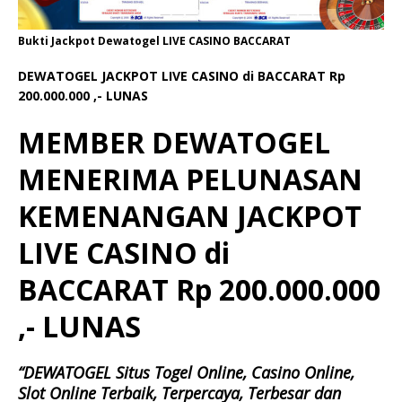
Bukti Jackpot Dewatogel LIVE CASINO BACCARAT
DEWATOGEL JACKPOT LIVE CASINO di BACCARAT Rp
200.000.000 ,- LUNAS
MEMBER DEWATOGEL
MENERIMA PELUNASAN
KEMENANGAN JACKPOT
LIVE CASINO di
BACCARAT Rp 200.000.000
,- LUNAS
“DEWATOGEL Situs Togel Online, Casino Online,
Slot Online Terbaik, Terpercaya, Terbesar dan