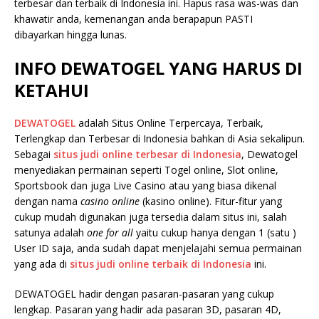
terbesar dan terbaik di Indonesia ini. Hapus rasa was-was dan
khawatir anda, kemenangan anda berapapun PASTI
dibayarkan hingga lunas.
INFO DEWATOGEL YANG HARUS DI
KETAHUI
DEWATOGEL
adalah Situs Online Terpercaya, Terbaik,
Terlengkap dan Terbesar di Indonesia bahkan di Asia sekalipun.
Sebagai
situs judi online terbesar di Indonesia
, Dewatogel
menyediakan permainan seperti Togel online, Slot online,
Sportsbook dan juga Live Casino atau yang biasa dikenal
dengan nama
casino online
(kasino online). Fitur-fitur yang
cukup mudah digunakan juga tersedia dalam situs ini, salah
satunya adalah
one for all
yaitu cukup hanya dengan 1 (satu )
User ID saja, anda sudah dapat menjelajahi semua permainan
yang ada di
situs judi online terbaik di Indonesia
ini.
DEWATOGEL hadir dengan pasaran-pasaran yang cukup
lengkap. Pasaran yang hadir ada pasaran 3D, pasaran 4D,