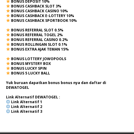
BONUS DEPOSIT 10%
BONUS CASHBACK SLOT 3%
BONUS CASHBACK CASINO 10%
BONUS CASHBACK E-LOTTERY 10%
BONUS CASHBACK SPORTBOOK 10%
BONUS REFERRAL SLOT 0.5%
BONUS REFERRAL TOGEL 2%
BONUS REFERRAL CASINO 0.2%
BONUS ROLLINGAN SLOT 0.1%
BONUS EXTRA AJAK TEMAN 15%
BONUS LOTTERY JOWOPOOLS
BONUS MYSTERY BOX
BONUS LUCKY SPIN
BONUS 5 LUCKY BALL
Yuk buruan dapatkan bonus bonus nya dan daftar di
DEWATOGEL
Link Alternatif
DEWATOGEL
:
Link Alternatif 1
Link Alternatif 2
Link Alternatif 3