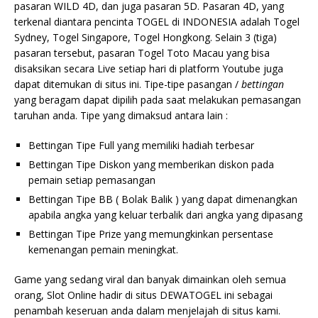
pasaran WILD 4D, dan juga pasaran 5D. Pasaran 4D, yang
terkenal diantara pencinta TOGEL di INDONESIA adalah Togel
Sydney, Togel Singapore, Togel Hongkong. Selain 3 (tiga)
pasaran tersebut, pasaran Togel Toto Macau yang bisa
disaksikan secara Live setiap hari di platform Youtube juga
dapat ditemukan di situs ini. Tipe-tipe pasangan /
bettingan
yang beragam dapat dipilih pada saat melakukan pemasangan
taruhan anda. Tipe yang dimaksud antara lain :
Bettingan Tipe Full yang memiliki hadiah terbesar
Bettingan Tipe Diskon yang memberikan diskon pada
pemain setiap pemasangan
Bettingan Tipe BB ( Bolak Balik ) yang dapat dimenangkan
apabila angka yang keluar terbalik dari angka yang dipasang
Bettingan Tipe Prize yang memungkinkan persentase
kemenangan pemain meningkat.
Game yang sedang viral dan banyak dimainkan oleh semua
orang, Slot Online hadir di situs DEWATOGEL ini sebagai
penambah keseruan anda dalam menjelajah di situs kami.