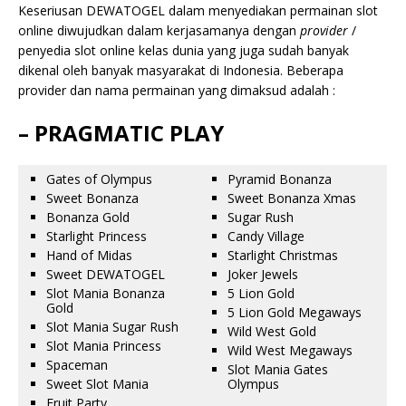
Keseriusan DEWATOGEL dalam menyediakan permainan slot
online diwujudkan dalam kerjasamanya dengan
provider
/
penyedia slot online kelas dunia yang juga sudah banyak
dikenal oleh banyak masyarakat di Indonesia. Beberapa
provider dan nama permainan yang dimaksud adalah :
– PRAGMATIC PLAY
Gates of Olympus
Pyramid Bonanza
Sweet Bonanza
Sweet Bonanza Xmas
Bonanza Gold
Sugar Rush
Starlight Princess
Candy Village
Hand of Midas
Starlight Christmas
Sweet DEWATOGEL
Joker Jewels
Slot Mania Bonanza
5 Lion Gold
Gold
5 Lion Gold Megaways
Slot Mania Sugar Rush
Wild West Gold
Slot Mania Princess
Wild West Megaways
Spaceman
Slot Mania Gates
Sweet Slot Mania
Olympus
Fruit Party