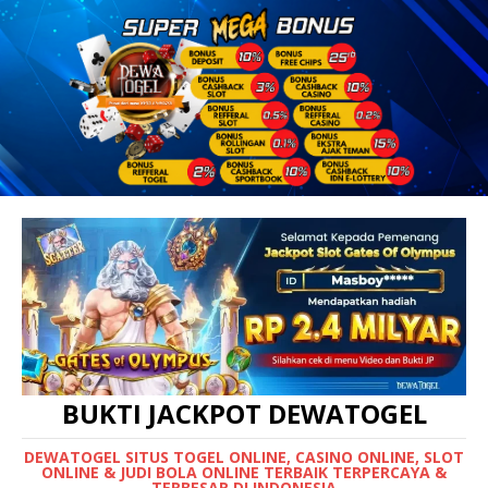
BUKTI JACKPOT DEWATOGEL
DEWATOGEL SITUS TOGEL ONLINE, CASINO ONLINE, SLOT
ONLINE & JUDI BOLA ONLINE TERBAIK TERPERCAYA &
TERBESAR DI INDONESIA