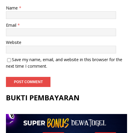
Name
*
Email
*
Website
Save my name, email, and website in this browser for the
next time I comment.
BUKTI PEMBAYARAN