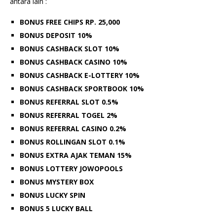
antara lain :
BONUS FREE CHIPS RP. 25,000
BONUS DEPOSIT 10%
BONUS CASHBACK SLOT 10%
BONUS CASHBACK CASINO 10%
BONUS CASHBACK E-LOTTERY 10%
BONUS CASHBACK SPORTBOOK 10%
BONUS REFERRAL SLOT 0.5%
BONUS REFERRAL TOGEL 2%
BONUS REFERRAL CASINO 0.2%
BONUS ROLLINGAN SLOT 0.1%
BONUS EXTRA AJAK TEMAN 15%
BONUS LOTTERY JOWOPOOLS
BONUS MYSTERY BOX
BONUS LUCKY SPIN
BONUS 5 LUCKY BALL