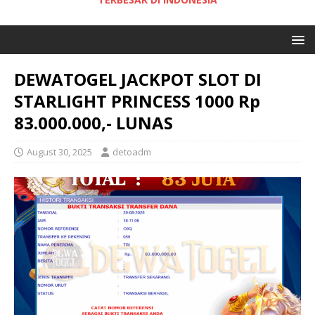
DEWATOGEL JACKPOT SLOT DI
STARLIGHT PRINCESS 1000 Rp
83.000.000,- LUNAS
August 30, 2025
detoadm