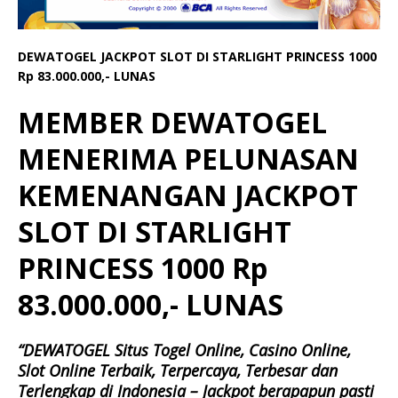
DEWATOGEL JACKPOT SLOT DI STARLIGHT PRINCESS 1000
Rp 83.000.000,- LUNAS
MEMBER DEWATOGEL
MENERIMA PELUNASAN
KEMENANGAN JACKPOT
SLOT DI STARLIGHT
PRINCESS 1000 Rp
83.000.000,- LUNAS
“DEWATOGEL Situs Togel Online, Casino Online,
Slot Online Terbaik, Terpercaya, Terbesar dan
Terlengkap di Indonesia – Jackpot berapapun pasti