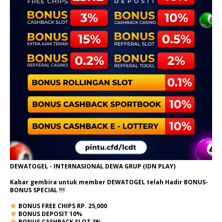
DEWATOGEL - INTERNASIONAL DEWA GRUP (IDN PLAY)
Kabar gembira untuk member DEWATOGEL telah Hadir
BONUS-
BONUS SPECIAL
!!!
BONUS FREE CHIPS RP. 25,000
BONUS DEPOSIT 10%
BONUS CASHBACK SLOT 3%