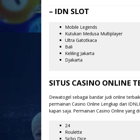
– IDN SLOT
Mobile Legends
Kutukan Medusa Multiplayer
Ultra Gatotkaca
Bali
Keliling Jakarta
Djakarta
SITUS CASINO ONLINE 
Dewatogel sebagai bandar judi online terbai
permainan Casino Online Lengkap dari IDNLI
kapan saja. Permainan Casino Online yang di 
24
Roulette
Sicbo Dice