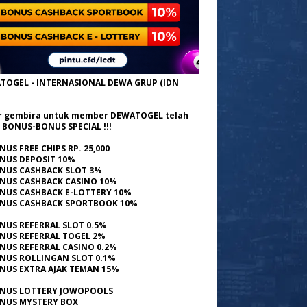
TOGEL - INTERNASIONAL DEWA GRUP (IDN
r gembira untuk member DEWATOGEL telah
r
BONUS-BONUS SPECIAL
!!!
US FREE CHIPS RP. 25,000
NUS DEPOSIT 10%
NUS CASHBACK SLOT 3%
NUS CASHBACK CASINO 10%
NUS CASHBACK E-LOTTERY 10%
NUS CASHBACK SPORTBOOK 10%
NUS REFERRAL SLOT 0.5%
NUS REFERRAL TOGEL 2%
NUS REFERRAL CASINO 0.2%
NUS ROLLINGAN SLOT 0.1%
NUS EXTRA AJAK TEMAN 15%
NUS LOTTERY JOWOPOOLS
NUS MYSTERY BOX