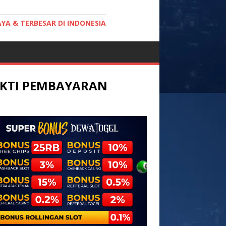
YA & TERBESAR DI INDONESIA
KTI PEMBAYARAN