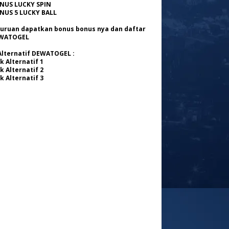
NUS LUCKY SPIN
NUS 5 LUCKY BALL
uruan dapatkan bonus bonus nya dan daftar
EWATOGEL
Alternatif
DEWATOGEL
:
k Alternatif 1
k Alternatif 2
k Alternatif 3