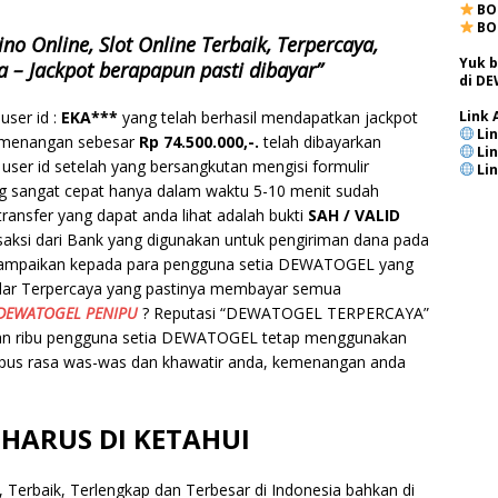
BO
BO
no Online, Slot Online Terbaik, Terpercaya,
Yuk b
a – Jackpot berapapun pasti dibayar”
di D
ser id :
EKA***
yang telah berhasil mendapatkan jackpot
Link 
Lin
menangan sebesar
Rp 74.500.000,-.
telah dibayarkan
Lin
user id setelah yang bersangkutan mengisi formulir
Lin
ng sangat cepat hanya dalam waktu 5-10 menit sudah
transfer yang dapat anda lihat adalah bukti
SAH / VALID
nsaksi dari Bank yang digunakan untuk pengiriman dana pada
mi sampaikan kepada para pengguna setia DEWATOGEL yang
ndar Terpercaya yang pastinya membayar semua
DEWATOGEL PENIPU
? Reputasi “DEWATOGEL TERPERCAYA”
usan ribu pengguna setia DEWATOGEL tetap menggunakan
. Hapus rasa was-was dan khawatir anda, kemenangan anda
HARUS DI KETAHUI
, Terbaik, Terlengkap dan Terbesar di Indonesia bahkan di