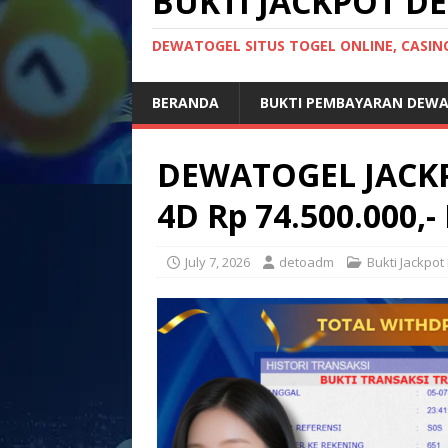
BUKTI JACKPOT D
DEWATOGEL SITUS TOGEL ONLINE, CASINO
BERANDA
BUKTI PEMBAYARAN DEW
DEWATOGEL JACKP
4D Rp 74.500.000,
July 7, 2026
detoadm
Bukti Jackp