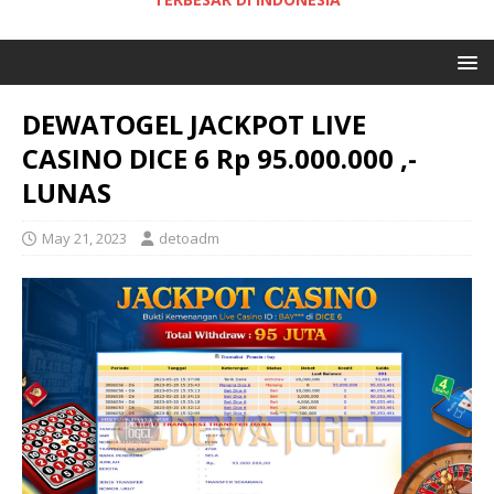
DEWATOGEL JACKPOT LIVE
CASINO DICE 6 Rp 95.000.000 ,-
LUNAS
May 21, 2023
detoadm