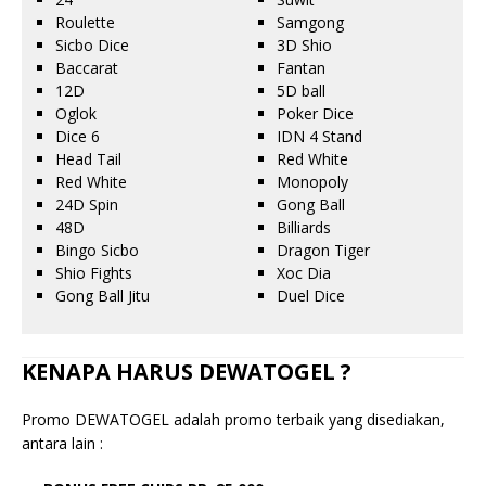
Roulette
Samgong
Sicbo Dice
3D Shio
Baccarat
Fantan
12D
5D ball
Oglok
Poker Dice
Dice 6
IDN 4 Stand
Head Tail
Red White
Red White
Monopoly
24D Spin
Gong Ball
48D
Billiards
Bingo Sicbo
Dragon Tiger
Shio Fights
Xoc Dia
Gong Ball Jitu
Duel Dice
KENAPA HARUS DEWATOGEL ?
Promo DEWATOGEL adalah promo terbaik yang disediakan,
antara lain :