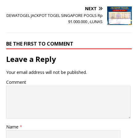
NEXT
DEWATOGEL JACKPOT TOGEL SINGAPORE POOLS Rp
91.000.000 ,-LUNAS
BE THE FIRST TO COMMENT
Leave a Reply
Your email address will not be published.
Comment
Name
*