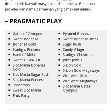
dikenal oleh banyak masyarakat di Indonesia. Beberapa
provider dan nama permainan yang dimaksud adalah :
– PRAGMATIC PLAY
Gates of Olympus
Pyramid Bonanza
Sweet Bonanza
Sweet Bonanza Xmas
Bonanza Gold
Sugar Rush
Starlight Princess
Candy Village
Hand of Midas
Starlight Christmas
Sweet DEWATOGEL
Joker Jewels
Slot Mania Bonanza
5 Lion Gold
Gold
5 Lion Gold Megaways
Slot Mania Sugar Rush
Wild West Gold
Slot Mania Princess
Wild West Megaways
Spaceman
Slot Mania Gates
Sweet Slot Mania
Olympus
Fruit Party