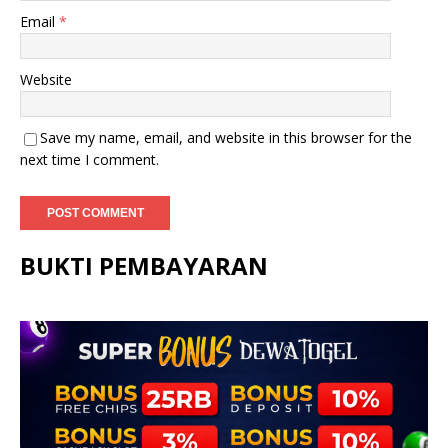
Email
*
Website
Save my name, email, and website in this browser for the
next time I comment.
BUKTI PEMBAYARAN