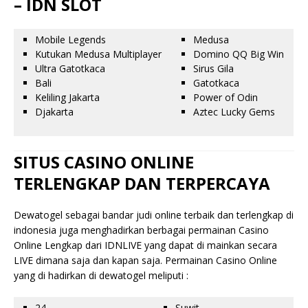
– IDN SLOT
Mobile Legends
Medusa
Kutukan Medusa Multiplayer
Domino QQ Big Win
Ultra Gatotkaca
Sirus Gila
Bali
Gatotkaca
Keliling Jakarta
Power of Odin
Djakarta
Aztec Lucky Gems
SITUS CASINO ONLINE
TERLENGKAP DAN TERPERCAYA
Dewatogel sebagai bandar judi online terbaik dan terlengkap di
indonesia juga menghadirkan berbagai permainan Casino
Online Lengkap dari IDNLIVE yang dapat di mainkan secara
LIVE dimana saja dan kapan saja. Permainan Casino Online
yang di hadirkan di dewatogel meliputi :
24
Suwit