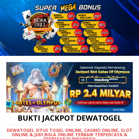
BUKTI JACKPOT DEWATOGEL
DEWATOGEL SITUS TOGEL ONLINE, CASINO ONLINE, SLOT
ONLINE & JUDI BOLA ONLINE TERBAIK TERPERCAYA &
TERBESAR DI INDONESIA