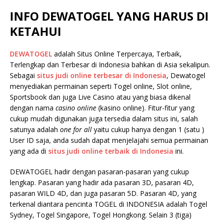
INFO DEWATOGEL YANG HARUS DI
KETAHUI
DEWATOGEL
adalah Situs Online Terpercaya, Terbaik,
Terlengkap dan Terbesar di Indonesia bahkan di Asia sekalipun.
Sebagai
situs judi online terbesar di Indonesia
, Dewatogel
menyediakan permainan seperti Togel online, Slot online,
Sportsbook dan juga Live Casino atau yang biasa dikenal
dengan nama
casino online
(kasino online). Fitur-fitur yang
cukup mudah digunakan juga tersedia dalam situs ini, salah
satunya adalah
one for all
yaitu cukup hanya dengan 1 (satu )
User ID saja, anda sudah dapat menjelajahi semua permainan
yang ada di
situs judi online terbaik di Indonesia
ini.
DEWATOGEL hadir dengan pasaran-pasaran yang cukup
lengkap. Pasaran yang hadir ada pasaran 3D, pasaran 4D,
pasaran WILD 4D, dan juga pasaran 5D. Pasaran 4D, yang
terkenal diantara pencinta TOGEL di INDONESIA adalah Togel
Sydney, Togel Singapore, Togel Hongkong. Selain 3 (tiga)