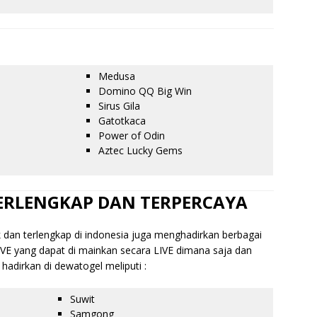
Medusa
Domino QQ Big Win
Sirus Gila
Gatotkaca
Power of Odin
Aztec Lucky Gems
TERLENGKAP DAN TERPERCAYA
k dan terlengkap di indonesia juga menghadirkan berbagai
VE yang dapat di mainkan secara LIVE dimana saja dan
hadirkan di dewatogel meliputi :
Suwit
Samgong