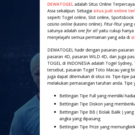
DEWATOGEL
adalah Situs Online Terpercaya
Asia sekalipun. Sebagai
situs judi online te
seperti Togel online, Slot online, Sportsboo
casino online
(kasino online). Fitur-fitur yan
satunya adalah
one for all
yaitu cukup hanya 
menjelajahi semua permainan yang ada di
s
DEWATOGEL hadir dengan pasaran-pasaran y
pasaran 4D, pasaran WILD 4D, dan juga pasa
TOGEL di INDONESIA adalah Togel Sydney, To
tersebut, pasaran Togel Toto Macau yang bis
juga dapat ditemukan di situs ini. Tipe-tipe 
melakukan pemasangan taruhan anda. Tipe ya
Bettingan Tipe Full yang memiliki hadi
Bettingan Tipe Diskon yang memberik
Bettingan Tipe BB ( Bolak Balik ) yang
angka yang dipasang
Bettingan Tipe Prize yang memungki