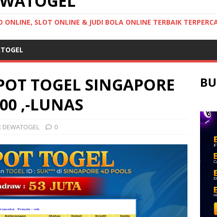
EWATOGEL
 ONLINE, SLOT ONLINE & JUDI BOLA ONLINE TERBAIK TERPERCA
ATOGEL
POT TOGEL SINGAPORE
BU
000 ,-LUNAS
ot DEWATOGEL
0