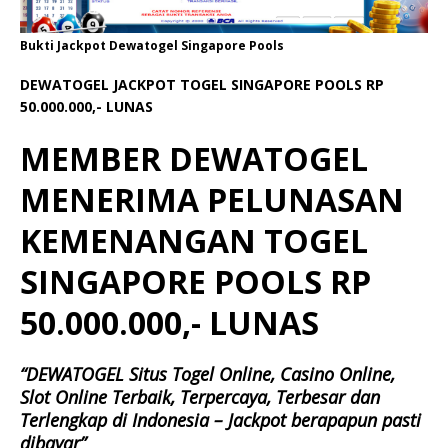
Bukti Jackpot Dewatogel Singapore Pools
DEWATOGEL JACKPOT TOGEL SINGAPORE POOLS RP
50.000.000,- LUNAS
MEMBER DEWATOGEL
MENERIMA PELUNASAN
KEMENANGAN TOGEL
SINGAPORE POOLS RP
50.000.000,- LUNAS
“DEWATOGEL Situs Togel Online, Casino Online,
Slot Online Terbaik, Terpercaya, Terbesar dan
Terlengkap di Indonesia – Jackpot berapapun pasti
dibayar”