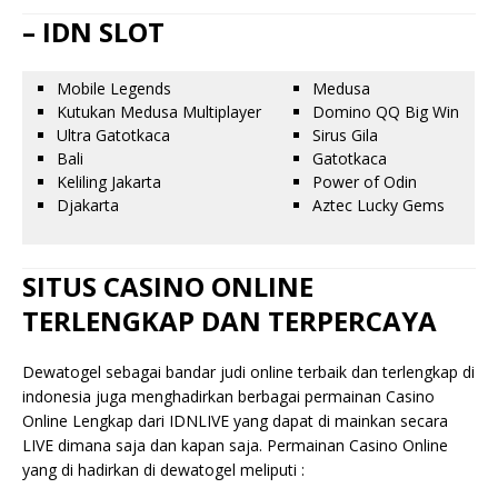
– IDN SLOT
Mobile Legends
Medusa
Kutukan Medusa Multiplayer
Domino QQ Big Win
Ultra Gatotkaca
Sirus Gila
Bali
Gatotkaca
Keliling Jakarta
Power of Odin
Djakarta
Aztec Lucky Gems
SITUS CASINO ONLINE
TERLENGKAP DAN TERPERCAYA
Dewatogel sebagai bandar judi online terbaik dan terlengkap di
indonesia juga menghadirkan berbagai permainan Casino
Online Lengkap dari IDNLIVE yang dapat di mainkan secara
LIVE dimana saja dan kapan saja. Permainan Casino Online
yang di hadirkan di dewatogel meliputi :