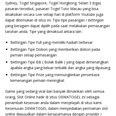
Sydney, Togel Singapore, Togel Hongkong. Selain 3 (tiga)
pasaran tersebut, pasaran Togel Toto Macau yang bisa
disaksikan secara Live setiap hari di platform Youtube juga
dapat ditemukan di situs ini. Tipe-tipe pasangan /
bettingan
yang beragam dapat dipilih pada saat melakukan pemasangan
taruhan anda. Tipe yang dimaksud antara lain :
Bettingan Tipe Full yang memiliki hadiah terbesar
Bettingan Tipe Diskon yang memberikan diskon pada
pemain setiap pemasangan
Bettingan Tipe BB ( Bolak Balik ) yang dapat dimenangkan
apabila angka yang keluar terbalik dari angka yang dipasang
Bettingan Tipe Prize yang memungkinkan persentase
kemenangan pemain meningkat.
Game yang sedang viral dan banyak dimainkan oleh semua
orang, Slot Online hadir di situs DEWATOGEL ini sebagai
penambah keseruan anda dalam menjelajah di situs kami.
Keseriusan DEWATOGEL dalam menyediakan permainan slot
online diwujudkan dalam kerjasamanya dengan
provider
/