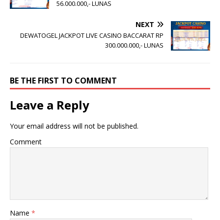
56.000.000,- LUNAS
NEXT
DEWATOGEL JACKPOT LIVE CASINO BACCARAT RP
300.000.000,- LUNAS
BE THE FIRST TO COMMENT
Leave a Reply
Your email address will not be published.
Comment
Name
*