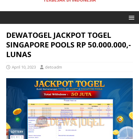
DEWATOGEL JACKPOT TOGEL
SINGAPORE POOLS RP 50.000.000,-
LUNAS
April 10, 2023
detoadm