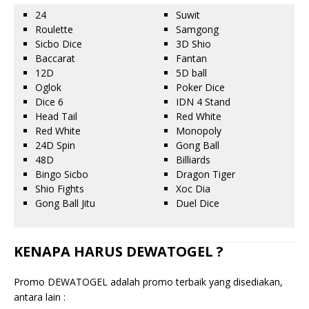
24
Suwit
Roulette
Samgong
Sicbo Dice
3D Shio
Baccarat
Fantan
12D
5D ball
Oglok
Poker Dice
Dice 6
IDN 4 Stand
Head Tail
Red White
Red White
Monopoly
24D Spin
Gong Ball
48D
Billiards
Bingo Sicbo
Dragon Tiger
Shio Fights
Xoc Dia
Gong Ball Jitu
Duel Dice
KENAPA HARUS DEWATOGEL ?
Promo DEWATOGEL adalah promo terbaik yang disediakan,
antara lain :