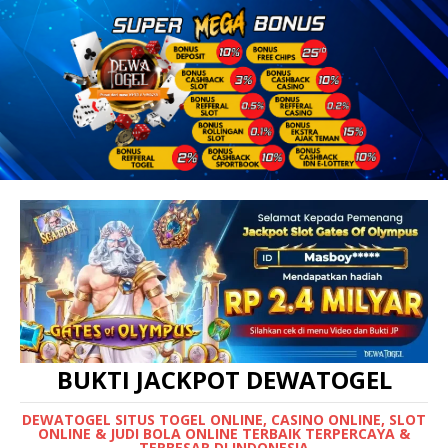
BUKTI JACKPOT DEWATOGEL
DEWATOGEL SITUS TOGEL ONLINE, CASINO ONLINE, SLOT
ONLINE & JUDI BOLA ONLINE TERBAIK TERPERCAYA &
TERBESAR DI INDONESIA