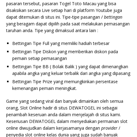
pasaran tersebut, pasaran Togel Toto Macau yang bisa
disaksikan secara Live setiap hari di platform Youtube juga
dapat ditemukan di situs ini. Tipe-tipe pasangan /
bettingan
yang beragam dapat dipilih pada saat melakukan pemasangan
taruhan anda. Tipe yang dimaksud antara lain :
Bettingan Tipe Full yang memiliki hadiah terbesar
Bettingan Tipe Diskon yang memberikan diskon pada
pemain setiap pemasangan
Bettingan Tipe BB ( Bolak Balik ) yang dapat dimenangkan
apabila angka yang keluar terbalik dari angka yang dipasang
Bettingan Tipe Prize yang memungkinkan persentase
kemenangan pemain meningkat.
Game yang sedang viral dan banyak dimainkan oleh semua
orang, Slot Online hadir di situs DEWATOGEL ini sebagai
penambah keseruan anda dalam menjelajah di situs kami.
Keseriusan DEWATOGEL dalam menyediakan permainan slot
online diwujudkan dalam kerjasamanya dengan
provider
/
penyedia slot online kelas dunia yang juga sudah banyak