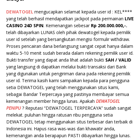
DEWATOGEL
mengucapkan selamat kepada user id : KEL****
yang telah berhasil mendapatkan jackpot pada permainan
LIVE
CASINO 24D SPIN
. Kemenangan sebesar
Rp 200.000.000,-.
telah dibayarkan LUNAS oleh pihak dewatogel kepada pemilik
user id setelah yang bersangkutan mengisi formulir withdraw.
Proses pencairan dana berlangsung sangat cepat hanya dalam
waktu 5-10 menit sudah berada dalam rekening pemilik user id.
Bukti transfer yang dapat anda lihat adalah bukti
SAH / VALID
yang langsung di dapatkan melalui bukti transaksi dari Bank
yang digunakan untuk pengiriman dana pada rekening pemilik
user id. Terima kasih kami sampaikan kepada para pengguna
setia DEWATOGEL yang telah menggunakan situs kami,
sebagai Bandar Terpercaya yang pastinya membayar semua
kemenangan member hingga lunas. Apakah
DEWATOGEL
PENIPU
? Reputasi “DEWATOGEL TERPERCAYA” sudah sangat
melekat. puluhan hingga ratusan ribu pengguna setia
DEWATOGEL tetap menggunakan situs terbesar dan terbaik di
Indonesia ini. Hapus rasa was-was dan khawatir anda,
kemenangan anda berapapun PASTI dibayarkan hingga lunas.