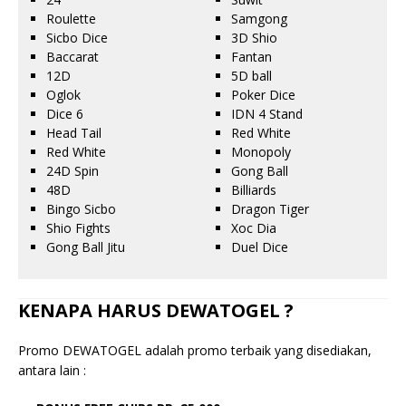
Roulette
Samgong
Sicbo Dice
3D Shio
Baccarat
Fantan
12D
5D ball
Oglok
Poker Dice
Dice 6
IDN 4 Stand
Head Tail
Red White
Red White
Monopoly
24D Spin
Gong Ball
48D
Billiards
Bingo Sicbo
Dragon Tiger
Shio Fights
Xoc Dia
Gong Ball Jitu
Duel Dice
KENAPA HARUS DEWATOGEL ?
Promo DEWATOGEL adalah promo terbaik yang disediakan,
antara lain :