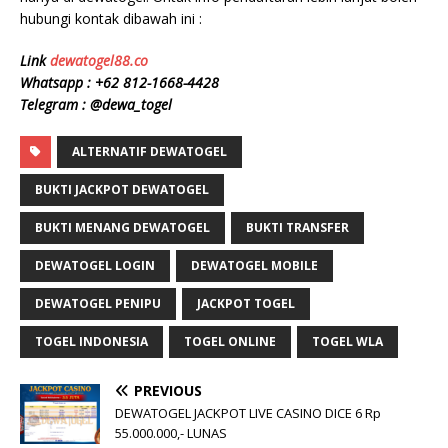
hubungi kontak dibawah ini :
Link
dewatogel88.co
Whatsapp : +62 812-1668-4428
Telegram : @dewa_togel
ALTERNATIF DEWATOGEL
BUKTI JACKPOT DEWATOGEL
BUKTI MENANG DEWATOGEL
BUKTI TRANSFER
DEWATOGEL LOGIN
DEWATOGEL MOBILE
DEWATOGEL PENIPU
JACKPOT TOGEL
TOGEL INDONESIA
TOGEL ONLINE
TOGEL WLA
PREVIOUS
DEWATOGEL JACKPOT LIVE CASINO DICE 6 Rp
55.000.000,- LUNAS