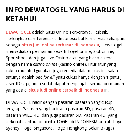
INFO DEWATOGEL YANG HARUS DI
KETAHUI
DEWATOGEL
adalah Situs Online Terpercaya, Terbaik,
Terlengkap dan Terbesar di Indonesia bahkan di Asia sekalipun.
Sebagai
situs judi online terbesar di Indonesia
, Dewatogel
menyediakan permainan seperti Togel online, Slot online,
Sportsbook dan juga Live Casino atau yang biasa dikenal
dengan nama
casino online
(kasino online). Fitur-fitur yang
cukup mudah digunakan juga tersedia dalam situs ini, salah
satunya adalah
one for all
yaitu cukup hanya dengan 1 (satu )
User ID saja, anda sudah dapat menjelajahi semua permainan
yang ada di
situs judi online terbaik di Indonesia
ini.
DEWATOGEL hadir dengan pasaran-pasaran yang cukup
lengkap. Pasaran yang hadir ada pasaran 3D, pasaran 4D,
pasaran WILD 4D, dan juga pasaran 5D. Pasaran 4D, yang
terkenal diantara pencinta TOGEL di INDONESIA adalah Togel
Sydney, Togel Singapore, Togel Hongkong. Selain 3 (tiga)