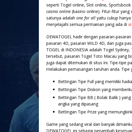
seperti Togel online, Slot online, Sportsboo
casino online
(kasino online). Fitur-fitur yan
satunya adalah
one for all
yaitu cukup hanya 
menjelajahi semua permainan yang ada di
s
DEWATOGEL hadir dengan pasaran-pasaran y
pasaran 4D, pasaran WILD 4D, dan juga pasa
TOGEL di INDONESIA adalah Togel Sydney, To
tersebut, pasaran Togel Toto Macau yang bis
juga dapat ditemukan di situs ini. Tipe-tipe 
melakukan pemasangan taruhan anda. Tipe ya
Bettingan Tipe Full yang memiliki hadi
Bettingan Tipe Diskon yang memberik
Bettingan Tipe BB ( Bolak Balik ) yang
angka yang dipasang
Bettingan Tipe Prize yang memungki
Game yang sedang viral dan banyak dimainkan
DEWATOGEL ini sebagai penambah keseruan a