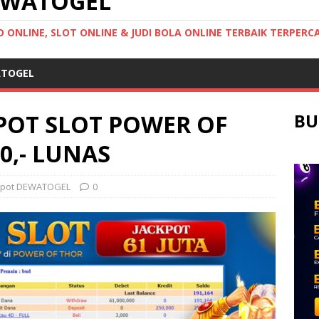
EWATOGEL
 ONLINE, SLOT ONLINE & JUDI BOLA ONLINE TERBAIK TERPERCA
ATOGEL
POT SLOT POWER OF
BU
00,- LUNAS
ckpot DEWATOGEL
0