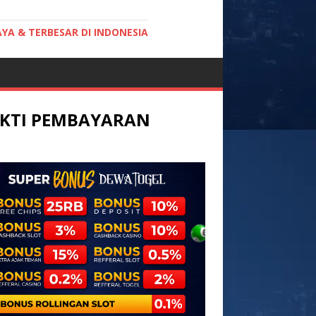
YA & TERBESAR DI INDONESIA
KTI PEMBAYARAN