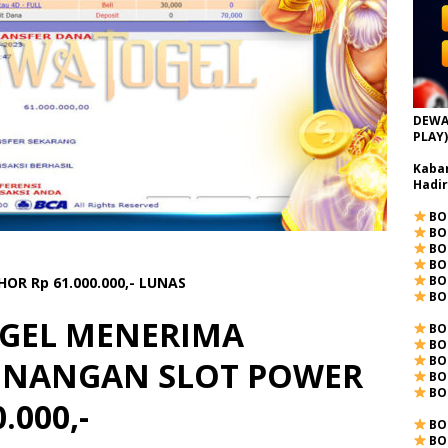
DEWA
PLAY)
Kaba
Hadi
BON
BO
BO
BO
BO
R Rp 61.000.000,- LUNAS
BO
GEL MENERIMA
BO
BO
BO
ENANGAN SLOT POWER
BO
BO
.000,-
BO
BO