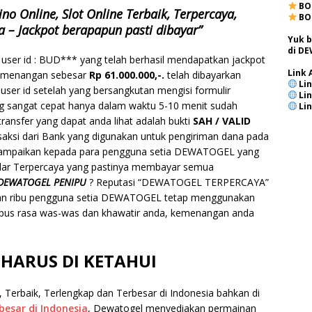
BO
no Online, Slot Online Terbaik, Terpercaya,
BO
a – Jackpot berapapun pasti dibayar”
Yuk b
di D
r id : BUD*** yang telah berhasil mendapatkan jackpot
Link 
emenangan sebesar
Rp 61.000.000,-.
telah dibayarkan
Lin
ser id setelah yang bersangkutan mengisi formulir
Lin
ng sangat cepat hanya dalam waktu 5-10 menit sudah
Lin
transfer yang dapat anda lihat adalah bukti
SAH / VALID
nsaksi dari Bank yang digunakan untuk pengiriman dana pada
mi sampaikan kepada para pengguna setia DEWATOGEL yang
ndar Terpercaya yang pastinya membayar semua
DEWATOGEL PENIPU
? Reputasi “DEWATOGEL TERPERCAYA”
usan ribu pengguna setia DEWATOGEL tetap menggunakan
. Hapus rasa was-was dan khawatir anda, kemenangan anda
HARUS DI KETAHUI
, Terbaik, Terlengkap dan Terbesar di Indonesia bahkan di
rbesar di Indonesia
, Dewatogel menyediakan permainan