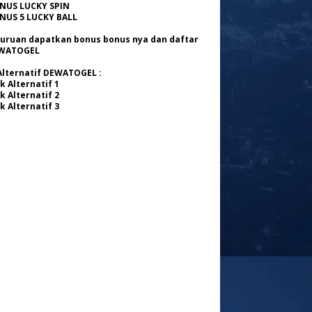
NUS LUCKY SPIN
NUS 5 LUCKY BALL
uruan dapatkan bonus bonus nya dan daftar
EWATOGEL
Alternatif
DEWATOGEL
:
k Alternatif 1
k Alternatif 2
k Alternatif 3