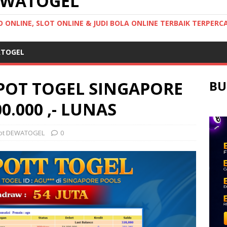
EWATOGEL
 ONLINE, SLOT ONLINE & JUDI BOLA ONLINE TERBAIK TERPERCA
ATOGEL
POT TOGEL SINGAPORE
BU
0.000 ,- LUNAS
pot DEWATOGEL
0