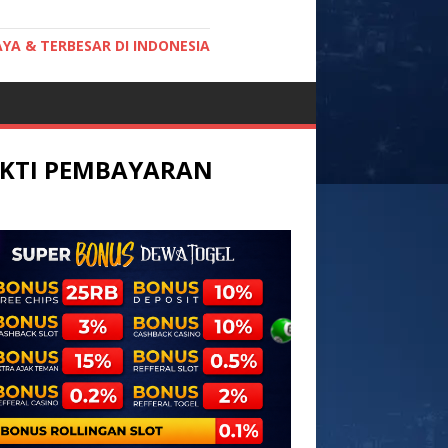
YA & TERBESAR DI INDONESIA
KTI PEMBAYARAN