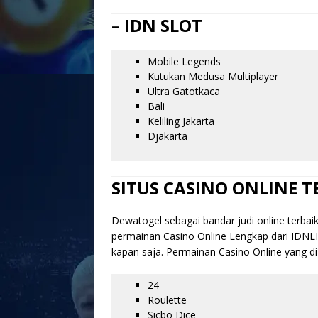
– IDN SLOT
Mobile Legends
Kutukan Medusa Multiplayer
Ultra Gatotkaca
Bali
Keliling Jakarta
Djakarta
SITUS CASINO ONLINE 
Dewatogel sebagai bandar judi online terbai
permainan Casino Online Lengkap dari IDNLI
kapan saja. Permainan Casino Online yang di 
24
Roulette
Sicbo Dice