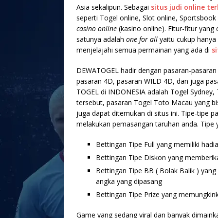
Asia sekalipun. Sebagai
situs judi online te
seperti Togel online, Slot online, Sportsboo
casino online
(kasino online). Fitur-fitur yan
satunya adalah
one for all
yaitu cukup hanya 
menjelajahi semua permainan yang ada di
s
DEWATOGEL hadir dengan pasaran-pasaran y
pasaran 4D, pasaran WILD 4D, dan juga pasa
TOGEL di INDONESIA adalah Togel Sydney, To
tersebut, pasaran Togel Toto Macau yang bis
juga dapat ditemukan di situs ini. Tipe-tipe 
melakukan pemasangan taruhan anda. Tipe ya
Bettingan Tipe Full yang memiliki hadi
Bettingan Tipe Diskon yang memberik
Bettingan Tipe BB ( Bolak Balik ) yang
angka yang dipasang
Bettingan Tipe Prize yang memungki
Game yang sedang viral dan banyak dimainkan