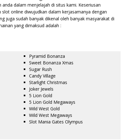
nda dalam menjelajah di situs kami. Keseriusan
lot online diwujudkan dalam kerjasamanya dengan
yang juga sudah banyak dikenal oleh banyak masyarakat di
mainan yang dimaksud adalah :
Pyramid Bonanza
Sweet Bonanza Xmas
Sugar Rush
Candy Village
Starlight Christmas
Joker Jewels
5 Lion Gold
5 Lion Gold Megaways
Wild West Gold
Wild West Megaways
Slot Mania Gates Olympus