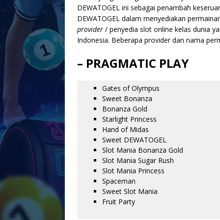
DEWATOGEL ini sebagai penambah keseruan a
DEWATOGEL dalam menyediakan permainan s
provider
/ penyedia slot online kelas dunia 
Indonesia. Beberapa provider dan nama per
– PRAGMATIC PLAY
Gates of Olympus
Sweet Bonanza
Bonanza Gold
Starlight Princess
Hand of Midas
Sweet DEWATOGEL
Slot Mania Bonanza Gold
Slot Mania Sugar Rush
Slot Mania Princess
Spaceman
Sweet Slot Mania
Fruit Party