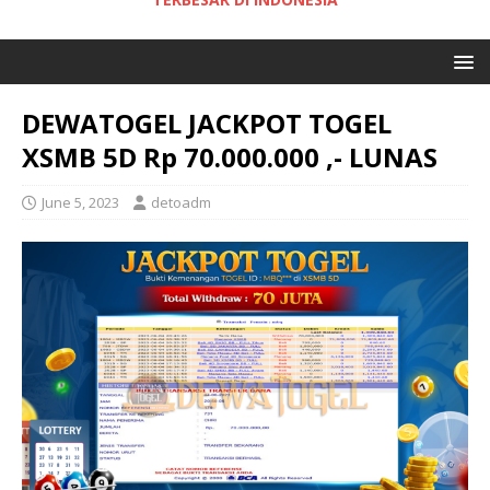
DEWATOGEL JACKPOT TOGEL
XSMB 5D Rp 70.000.000 ,- LUNAS
June 5, 2023
detoadm