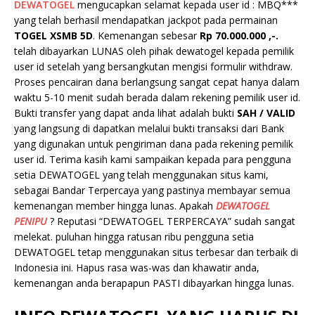
DEWATOGEL
mengucapkan selamat kepada user id : MBQ***
yang telah berhasil mendapatkan jackpot pada permainan
TOGEL XSMB 5D
. Kemenangan sebesar
Rp 70.000.000 ,-.
telah dibayarkan LUNAS oleh pihak dewatogel kepada pemilik
user id setelah yang bersangkutan mengisi formulir withdraw.
Proses pencairan dana berlangsung sangat cepat hanya dalam
waktu 5-10 menit sudah berada dalam rekening pemilik user id.
Bukti transfer yang dapat anda lihat adalah bukti
SAH / VALID
yang langsung di dapatkan melalui bukti transaksi dari Bank
yang digunakan untuk pengiriman dana pada rekening pemilik
user id. Terima kasih kami sampaikan kepada para pengguna
setia DEWATOGEL yang telah menggunakan situs kami,
sebagai Bandar Terpercaya yang pastinya membayar semua
kemenangan member hingga lunas. Apakah
DEWATOGEL
PENIPU
? Reputasi “DEWATOGEL TERPERCAYA” sudah sangat
melekat. puluhan hingga ratusan ribu pengguna setia
DEWATOGEL tetap menggunakan situs terbesar dan terbaik di
Indonesia ini. Hapus rasa was-was dan khawatir anda,
kemenangan anda berapapun PASTI dibayarkan hingga lunas.