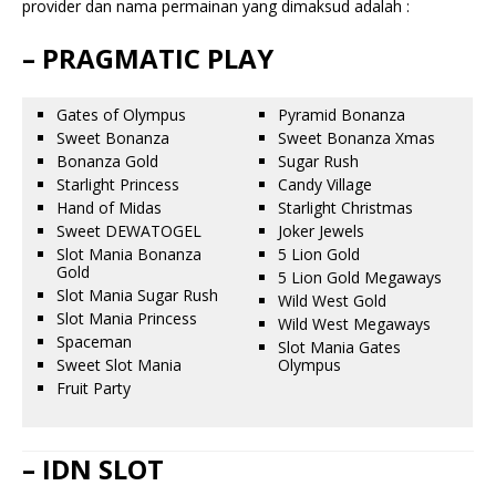
provider dan nama permainan yang dimaksud adalah :
– PRAGMATIC PLAY
Gates of Olympus
Pyramid Bonanza
Sweet Bonanza
Sweet Bonanza Xmas
Bonanza Gold
Sugar Rush
Starlight Princess
Candy Village
Hand of Midas
Starlight Christmas
Sweet DEWATOGEL
Joker Jewels
Slot Mania Bonanza
5 Lion Gold
Gold
5 Lion Gold Megaways
Slot Mania Sugar Rush
Wild West Gold
Slot Mania Princess
Wild West Megaways
Spaceman
Slot Mania Gates
Sweet Slot Mania
Olympus
Fruit Party
– IDN SLOT