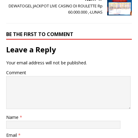
DEWATOGEL JACKPOT LIVE CASINO DI ROULETTE Rp
60.000.000 ,-LUNAS
BE THE FIRST TO COMMENT
Leave a Reply
Your email address will not be published.
Comment
Name
*
Email
*