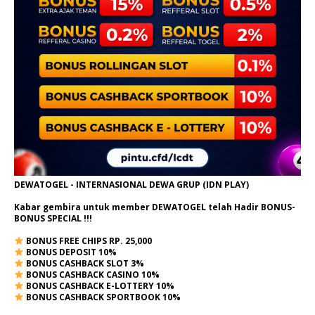
DEWATOGEL - INTERNASIONAL DEWA GRUP (IDN PLAY)
Kabar gembira untuk member DEWATOGEL telah Hadir
BONUS-
BONUS SPECIAL
!!!
BONUS FREE CHIPS RP. 25,000
BONUS DEPOSIT 10%
BONUS CASHBACK SLOT 3%
BONUS CASHBACK CASINO 10%
BONUS CASHBACK E-LOTTERY 10%
BONUS CASHBACK SPORTBOOK 10%