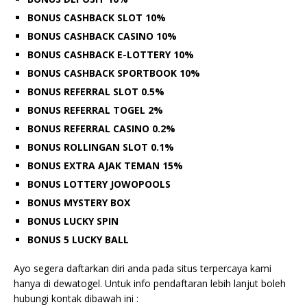
BONUS CASHBACK SLOT 10%
BONUS CASHBACK CASINO 10%
BONUS CASHBACK E-LOTTERY 10%
BONUS CASHBACK SPORTBOOK 10%
BONUS REFERRAL SLOT 0.5%
BONUS REFERRAL TOGEL 2%
BONUS REFERRAL CASINO 0.2%
BONUS ROLLINGAN SLOT 0.1%
BONUS EXTRA AJAK TEMAN 15%
BONUS LOTTERY JOWOPOOLS
BONUS MYSTERY BOX
BONUS LUCKY SPIN
BONUS 5 LUCKY BALL
Ayo segera daftarkan diri anda pada situs terpercaya kami
hanya di dewatogel. Untuk info pendaftaran lebih lanjut boleh
hubungi kontak dibawah ini :