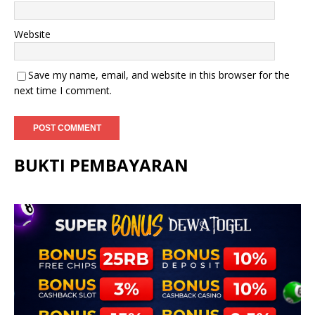
Website
Save my name, email, and website in this browser for the
next time I comment.
BUKTI PEMBAYARAN