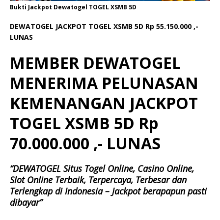
Bukti Jackpot Dewatogel TOGEL XSMB 5D
DEWATOGEL JACKPOT
TOGEL XSMB 5D Rp 55.150.000 ,-
LUNAS
MEMBER DEWATOGEL
MENERIMA PELUNASAN
KEMENANGAN JACKPOT
TOGEL XSMB 5D Rp
70.000.000 ,- LUNAS
“DEWATOGEL Situs Togel Online, Casino Online,
Slot Online Terbaik, Terpercaya, Terbesar dan
Terlengkap di Indonesia – Jackpot berapapun pasti
dibayar”