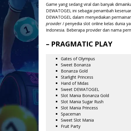
Game yang sedang viral dan banyak dimainkan
DEWATOGEL ini sebagai penambah keseruan a
DEWATOGEL dalam menyediakan permainan s
provider
/ penyedia slot online kelas dunia 
Indonesia. Beberapa provider dan nama per
– PRAGMATIC PLAY
Gates of Olympus
Sweet Bonanza
Bonanza Gold
Starlight Princess
Hand of Midas
Sweet DEWATOGEL
Slot Mania Bonanza Gold
Slot Mania Sugar Rush
Slot Mania Princess
Spaceman
Sweet Slot Mania
Fruit Party