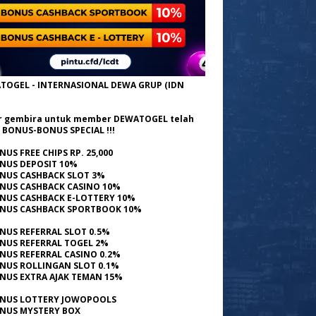
TOGEL - INTERNASIONAL DEWA GRUP (IDN
r gembira untuk member DEWATOGEL telah
r
BONUS-BONUS SPECIAL
!!!
US FREE CHIPS RP. 25,000
NUS DEPOSIT 10%
NUS CASHBACK SLOT 3%
NUS CASHBACK CASINO 10%
NUS CASHBACK E-LOTTERY 10%
NUS CASHBACK SPORTBOOK 10%
NUS REFERRAL SLOT 0.5%
NUS REFERRAL TOGEL 2%
NUS REFERRAL CASINO 0.2%
NUS ROLLINGAN SLOT 0.1%
NUS EXTRA AJAK TEMAN 15%
NUS LOTTERY JOWOPOOLS
NUS MYSTERY BOX