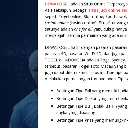
DEWATOGEL
adalah Situs Online Terpercaya
Asia sekalipun. Sebagai
situs judi online te
seperti Togel online, Slot online, Sportsboo
casino online
(kasino online). Fitur-fitur yan
satunya adalah
one for all
yaitu cukup hanya 
menjelajahi semua permainan yang ada di
s
DEWATOGEL hadir dengan pasaran-pasaran y
pasaran 4D, pasaran WILD 4D, dan juga pasa
TOGEL di INDONESIA adalah Togel Sydney, To
tersebut, pasaran Togel Toto Macau yang bis
juga dapat ditemukan di situs ini. Tipe-tipe 
melakukan pemasangan taruhan anda. Tipe ya
Bettingan Tipe Full yang memiliki hadi
Bettingan Tipe Diskon yang memberik
Bettingan Tipe BB ( Bolak Balik ) yang
angka yang dipasang
Bettingan Tipe Prize yang memungki