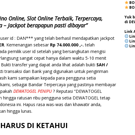
BO
BO
Yuk b
no Online, Slot Online Terbaik, Terpercaya,
di D
a – Jackpot berapapun pasti dibayar”
Link 
Lin
er id : DAN*** yang telah berhasil mendapatkan jackpot
Lin
ER
. Kemenangan sebesar
Rp 74.000.000 ,-.
telah
Lin
da pemilik user id setelah yang bersangkutan mengisi
erlangsung sangat cepat hanya dalam waktu 5-10 menit
 Bukti transfer yang dapat anda lihat adalah bukti
SAH /
ti transaksi dari Bank yang digunakan untuk pengiriman
kasih kami sampaikan kepada para pengguna setia
ami, sebagai Bandar Terpercaya yang pastinya membayar
Apakah
DEWATOGEL PENIPU
? Reputasi “DEWATOGEL
n hingga ratusan ribu pengguna setia DEWATOGEL tetap
ndonesia ini. Hapus rasa was-was dan khawatir anda,
an hingga lunas.
HARUS DI KETAHUI