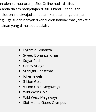
 oleh semua orang, Slot Online hadir di situs
nda dalam menjelajah di situs kami. Keseriusan
lot online diwujudkan dalam kerjasamanya dengan
yang juga sudah banyak dikenal oleh banyak masyarakat di
mainan yang dimaksud adalah :
Pyramid Bonanza
Sweet Bonanza Xmas
Sugar Rush
Candy Village
Starlight Christmas
Joker Jewels
5 Lion Gold
5 Lion Gold Megaways
Wild West Gold
Wild West Megaways
Slot Mania Gates Olympus