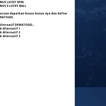
NUS LUCKY SPIN
NUS 5 LUCKY BALL
uruan dapatkan bonus bonus nya dan daftar
EWATOGEL
Alternatif
DEWATOGEL
:
k Alternatif 1
k Alternatif 2
k Alternatif 3