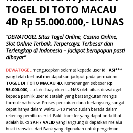
TOGEL DI TOTO MACAU
4D Rp 55.000.000,- LUNAS
“DEWATOGEL Situs Togel Online, Casino Online,
Slot Online Terbaik, Terpercaya, Terbesar dan
Terlengkap di Indonesia – Jackpot berapapun pasti
dibayar”
DEWATOGEL
mengucapkan selamat kepada user id :
ASI***
yang telah berhasil mendapatkan jackpot pada permainan
TOGEL DI TOTO MACAU 4D
.
Kemenangan sebesar
Rp
55.000.000
,-.
telah dibayarkan LUNAS oleh pihak dewatogel
kepada pemilik user id setelah yang bersangkutan mengisi
formulir withdraw. Proses pencairan dana berlangsung sangat
cepat hanya dalam waktu 5-10 menit sudah berada dalam
rekening pemilik user id. Bukti transfer yang dapat anda lihat
adalah bukti
SAH / VALID
yang langsung di dapatkan melalui
bukti transaksi dari Bank yang digunakan untuk pengiriman