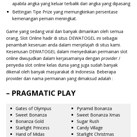
apabila angka yang keluar terbalik dari angka yang dipasang
Bettingan Tipe Prize yang memungkinkan persentase
kemenangan pemain meningkat.
Game yang sedang viral dan banyak dimainkan oleh semua
orang, Slot Online hadir di situs DEWATOGEL ini sebagai
penambah keseruan anda dalam menjelajah di situs kami.
Keseriusan DEWATOGEL dalam menyediakan permainan slot
online diwujudkan dalam kerjasamanya dengan
provider
/
penyedia slot online kelas dunia yang juga sudah banyak
dikenal oleh banyak masyarakat di Indonesia. Beberapa
provider dan nama permainan yang dimaksud adalah :
– PRAGMATIC PLAY
Gates of Olympus
Pyramid Bonanza
Sweet Bonanza
Sweet Bonanza Xmas
Bonanza Gold
Sugar Rush
Starlight Princess
Candy Village
Hand of Midas
Starlight Christmas