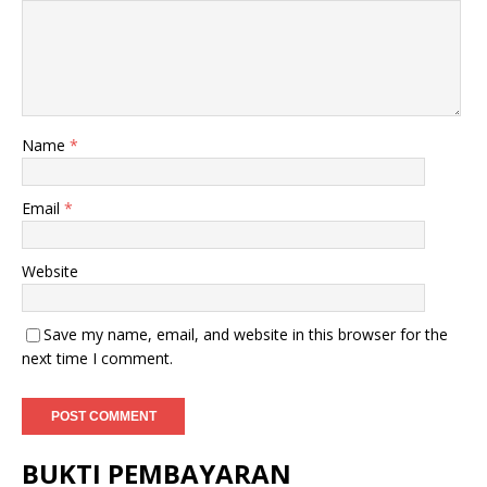
Name
*
Email
*
Website
Save my name, email, and website in this browser for the
next time I comment.
BUKTI PEMBAYARAN