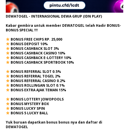
DEWATOGEL - INTERNASIONAL DEWA GRUP (IDN PLAY)
Kabar gembira untuk member DEWATOGEL telah Hadir
BONUS-
BONUS SPECIAL
!!!
BONUS FREE CHIPS RP. 25,000
BONUS DEPOSIT 10%
BONUS CASHBACK SLOT 3%
BONUS CASHBACK CASINO 10%
BONUS CASHBACK E-LOTTERY 10%
BONUS CASHBACK SPORTBOOK 10%
BONUS REFERRAL SLOT 0.5%
BONUS REFERRAL TOGEL 2%
BONUS REFERRAL CASINO 0.2%
BONUS ROLLINGAN SLOT 0.1%
BONUS EXTRA AJAK TEMAN 15%
BONUS LOTTERY JOWOPOOLS
BONUS MYSTERY BOX
BONUS LUCKY SPIN
BONUS 5 LUCKY BALL
Yuk buruan dapatkan bonus bonus nya dan daftar di
DEWATOGEL