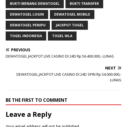
BUKTI MENANG DEWATOGEL
BUKTI TRANSFER
DEWATOGEL LOGIN
DEWATOGEL MOBILE
DEWATOGEL PENIPU
JACKPOT TOGEL
TOGEL INDONESIA
TOGEL WLA
PREVIOUS
DEWATOGEL JACKPOT LIVE CASINO DI 24D Rp 56.400.000,- LUNAS
NEXT
DEWATOGEL JACKPOT LIVE CASINO DI 24D SPIN Rp 54.000.000,-
LUNAS
BE THE FIRST TO COMMENT
Leave a Reply
Your email address will not be published.