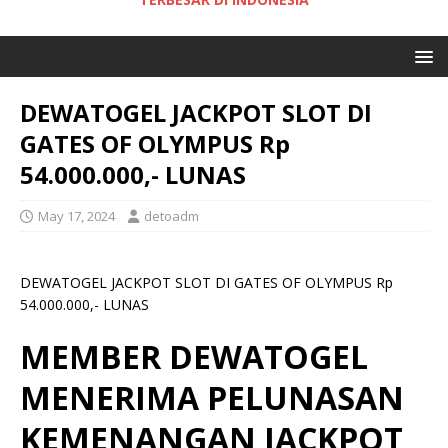
DEWATOGEL JACKPOT SLOT DI
GATES OF OLYMPUS Rp
54.000.000,- LUNAS
May 17, 2024
detoadm
DEWATOGEL JACKPOT SLOT DI GATES OF OLYMPUS Rp
54.000.000,- LUNAS
MEMBER DEWATOGEL
MENERIMA PELUNASAN
KEMENANGAN JACKPOT