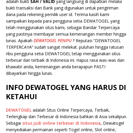
adalah bukti
SAH / VALID
yang langsung di dapatkan melalui
bukti transaksi dari Bank yang digunakan untuk pengiriman
dana pada rekening pemilik user id. Terima kasih kami
sampaikan kepada para pengguna setia DEWATOGEL yang
telah menggunakan situs kami, sebagai Bandar Terpercaya
yang pastinya membayar semua kemenangan member hingga
lunas. Apakah
DEWATOGEL PENIPU
? Reputasi “DEWATOGEL
TERPERCAYA” sudah sangat melekat. puluhan hingga ratusan
ribu pengguna setia DEWATOGEL tetap menggunakan situs
terbesar dan terbaik di Indonesia ini. Hapus rasa was-was dan
khawatir anda, kemenangan anda berapapun PASTI
dibayarkan hingga lunas.
INFO DEWATOGEL YANG HARUS DI
KETAHUI
DEWATOGEL
adalah Situs Online Terpercaya, Terbaik,
Terlengkap dan Terbesar di Indonesia bahkan di Asia sekalipun.
Sebagai
situs judi online terbesar di Indonesia
, Dewatogel
menyediakan permainan seperti Togel online, Slot online,