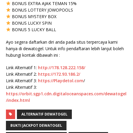
BONUS EXTRA AJAK TEMAN 15%
BONUS LOTTERY JOWOPOOLS
BONUS MYSTERY BOX
BONUS LUCKY SPIN
BONUS 5 LUCKY BALL
Ayo segera daftarkan diri anda pada situs terpercaya kami
hanya di dewatogel. Untuk info pendaftaran lebih lanjut boleh
hubungi kontak dibawah ini :
Link Alternatif 1:
http://178.128.222.158/
Link Alternatif 2:
https://172.93.186.2/
Link Alternatif 3:
https://
Playdetol.com
/
Link Alternatif 3:
https://orbit.sgp1.cdn.digitaloceanspaces.com/dewatogel
/index.html
ALTERNATIF DEWATOGEL
BUKTI JACKPOT DEWATOGEL