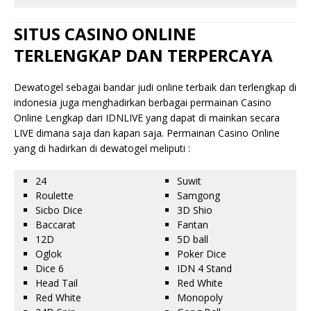
SITUS CASINO ONLINE
TERLENGKAP DAN TERPERCAYA
Dewatogel sebagai bandar judi online terbaik dan terlengkap di
indonesia juga menghadirkan berbagai permainan Casino
Online Lengkap dari IDNLIVE yang dapat di mainkan secara
LIVE dimana saja dan kapan saja. Permainan Casino Online
yang di hadirkan di dewatogel meliputi :
24
Suwit
Roulette
Samgong
Sicbo Dice
3D Shio
Baccarat
Fantan
12D
5D ball
Oglok
Poker Dice
Dice 6
IDN 4 Stand
Head Tail
Red White
Red White
Monopoly