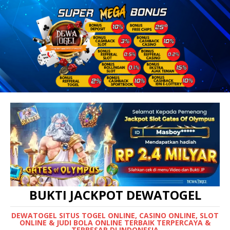
BUKTI JACKPOT DEWATOGEL
DEWATOGEL SITUS TOGEL ONLINE, CASINO ONLINE, SLOT
ONLINE & JUDI BOLA ONLINE TERBAIK TERPERCAYA &
TERBESAR DI INDONESIA