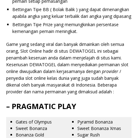
pemain setiap pemasangan
Bettingan Tipe BB ( Bolak Balik ) yang dapat dimenangkan
apabila angka yang keluar terbalik dari angka yang dipasang
Bettingan Tipe Prize yang memungkinkan persentase
kemenangan pemain meningkat.
Game yang sedang viral dan banyak dimainkan oleh semua
orang, Slot Online hadir di situs DEWATOGEL ini sebagai
penambah keseruan anda dalam menjelajah di situs kami.
Keseriusan DEWATOGEL dalam menyediakan permainan slot
online diwujudkan dalam kerjasamanya dengan
provider
/
penyedia slot online kelas dunia yang juga sudah banyak
dikenal oleh banyak masyarakat di Indonesia. Beberapa
provider dan nama permainan yang dimaksud adalah :
– PRAGMATIC PLAY
Gates of Olympus
Pyramid Bonanza
Sweet Bonanza
Sweet Bonanza Xmas
Bonanza Gold
Sugar Rush