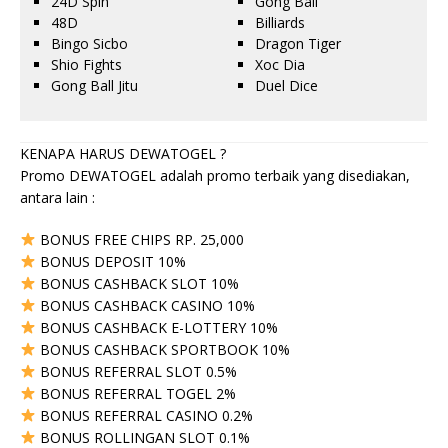
24D Spin
Gong Ball
48D
Billiards
Bingo Sicbo
Dragon Tiger
Shio Fights
Xoc Dia
Gong Ball Jitu
Duel Dice
KENAPA HARUS DEWATOGEL ?
Promo DEWATOGEL adalah promo terbaik yang disediakan,
antara lain :
BONUS FREE CHIPS RP. 25,000
BONUS DEPOSIT 10%
BONUS CASHBACK SLOT 10%
BONUS CASHBACK CASINO 10%
BONUS CASHBACK E-LOTTERY 10%
BONUS CASHBACK SPORTBOOK 10%
BONUS REFERRAL SLOT 0.5%
BONUS REFERRAL TOGEL 2%
BONUS REFERRAL CASINO 0.2%
BONUS ROLLINGAN SLOT 0.1%