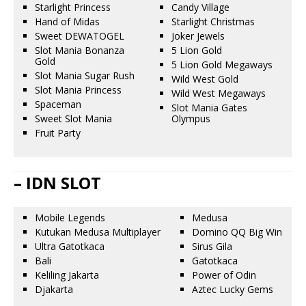
Starlight Princess
Candy Village
Hand of Midas
Starlight Christmas
Sweet DEWATOGEL
Joker Jewels
Slot Mania Bonanza
5 Lion Gold
Gold
5 Lion Gold Megaways
Slot Mania Sugar Rush
Wild West Gold
Slot Mania Princess
Wild West Megaways
Spaceman
Slot Mania Gates
Sweet Slot Mania
Olympus
Fruit Party
– IDN SLOT
Mobile Legends
Medusa
Kutukan Medusa Multiplayer
Domino QQ Big Win
Ultra Gatotkaca
Sirus Gila
Bali
Gatotkaca
Keliling Jakarta
Power of Odin
Djakarta
Aztec Lucky Gems