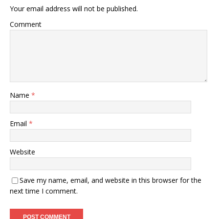
Your email address will not be published.
Comment
Name
*
Email
*
Website
Save my name, email, and website in this browser for the
next time I comment.