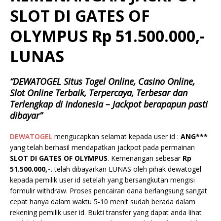
SLOT DI GATES OF
OLYMPUS Rp 51.500.000,-
LUNAS
“DEWATOGEL Situs Togel Online, Casino Online,
Slot Online Terbaik, Terpercaya, Terbesar dan
Terlengkap di Indonesia – Jackpot berapapun pasti
dibayar”
DEWATOGEL
mengucapkan selamat kepada user id :
ANG***
yang telah berhasil mendapatkan jackpot pada permainan
SLOT DI GATES OF OLYMPUS
.
Kemenangan sebesar
Rp
51.500.000
,-.
telah dibayarkan LUNAS oleh pihak dewatogel
kepada pemilik user id setelah yang bersangkutan mengisi
formulir withdraw. Proses pencairan dana berlangsung sangat
cepat hanya dalam waktu 5-10 menit sudah berada dalam
rekening pemilik user id. Bukti transfer yang dapat anda lihat