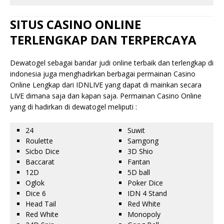
SITUS CASINO ONLINE
TERLENGKAP DAN TERPERCAYA
Dewatogel sebagai bandar judi online terbaik dan terlengkap di
indonesia juga menghadirkan berbagai permainan Casino
Online Lengkap dari IDNLIVE yang dapat di mainkan secara
LIVE dimana saja dan kapan saja. Permainan Casino Online
yang di hadirkan di dewatogel meliputi :
24
Suwit
Roulette
Samgong
Sicbo Dice
3D Shio
Baccarat
Fantan
12D
5D ball
Oglok
Poker Dice
Dice 6
IDN 4 Stand
Head Tail
Red White
Red White
Monopoly