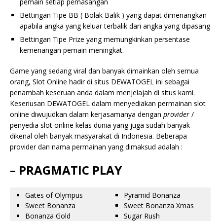
pemain setiap pemasangan
Bettingan Tipe BB ( Bolak Balik ) yang dapat dimenangkan
apabila angka yang keluar terbalik dari angka yang dipasang
Bettingan Tipe Prize yang memungkinkan persentase
kemenangan pemain meningkat.
Game yang sedang viral dan banyak dimainkan oleh semua
orang, Slot Online hadir di situs DEWATOGEL ini sebagai
penambah keseruan anda dalam menjelajah di situs kami.
Keseriusan DEWATOGEL dalam menyediakan permainan slot
online diwujudkan dalam kerjasamanya dengan
provider
/
penyedia slot online kelas dunia yang juga sudah banyak
dikenal oleh banyak masyarakat di Indonesia. Beberapa
provider dan nama permainan yang dimaksud adalah :
– PRAGMATIC PLAY
Gates of Olympus
Pyramid Bonanza
Sweet Bonanza
Sweet Bonanza Xmas
Bonanza Gold
Sugar Rush