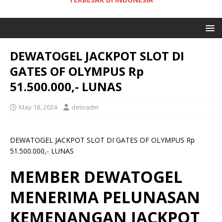
DEWATOGEL JACKPOT SLOT DI
GATES OF OLYMPUS Rp
51.500.000,- LUNAS
May 18, 2024
detoadm
DEWATOGEL JACKPOT SLOT DI GATES OF OLYMPUS Rp
51.500.000,- LUNAS
MEMBER DEWATOGEL
MENERIMA PELUNASAN
KEMENANGAN JACKPOT