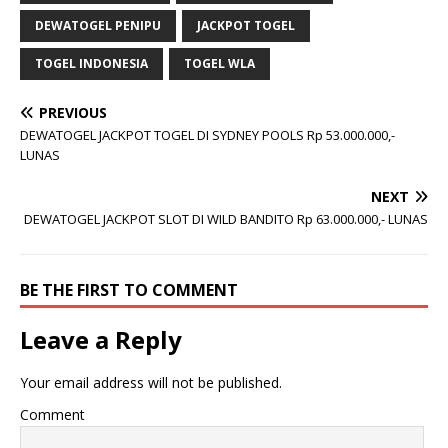
DEWATOGEL PENIPU
JACKPOT TOGEL
TOGEL INDONESIA
TOGEL WLA
PREVIOUS
DEWATOGEL JACKPOT TOGEL DI SYDNEY POOLS Rp 53.000.000,-
LUNAS
NEXT
DEWATOGEL JACKPOT SLOT DI WILD BANDITO Rp 63.000.000,- LUNAS
BE THE FIRST TO COMMENT
Leave a Reply
Your email address will not be published.
Comment