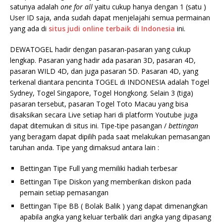
satunya adalah
one for all
yaitu cukup hanya dengan 1 (satu )
User ID saja, anda sudah dapat menjelajahi semua permainan
yang ada di
situs judi
online terbaik di Indonesia
ini.
DEWATOGEL hadir dengan pasaran-pasaran yang cukup
lengkap. Pasaran yang hadir ada pasaran 3D, pasaran 4D,
pasaran WILD 4D, dan juga pasaran 5D. Pasaran 4D, yang
terkenal diantara pencinta TOGEL di INDONESIA adalah Togel
Sydney, Togel Singapore, Togel Hongkong. Selain 3 (tiga)
pasaran tersebut, pasaran Togel Toto Macau yang bisa
disaksikan secara Live setiap hari di platform Youtube juga
dapat ditemukan di situs ini. Tipe-tipe pasangan /
bettingan
yang beragam dapat dipilih pada saat melakukan pemasangan
taruhan anda. Tipe yang dimaksud antara lain :
Bettingan Tipe Full yang memiliki hadiah terbesar
Bettingan Tipe Diskon yang memberikan diskon pada
pemain setiap pemasangan
Bettingan Tipe BB ( Bolak Balik ) yang dapat dimenangkan
apabila angka yang keluar terbalik dari angka yang dipasang