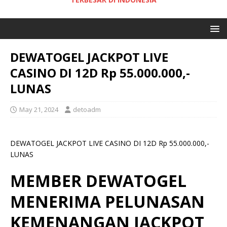
DEWATOGEL JACKPOT LIVE
CASINO DI 12D Rp 55.000.000,-
LUNAS
May 21, 2024
detoadm
DEWATOGEL JACKPOT LIVE CASINO DI 12D Rp 55.000.000,-
LUNAS
MEMBER DEWATOGEL
MENERIMA PELUNASAN
KEMENANGAN JACKPOT