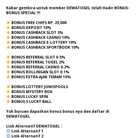
Kabar gembira untuk member DEWATOGEL telah Hadir
BONUS-
BONUS SPECIAL
!!!
BONUS FREE CHIPS RP. 25,000
BONUS DEPOSIT 10%
BONUS CASHBACK SLOT 3%
BONUS CASHBACK CASINO 10%
BONUS CASHBACK E-LOTTERY 10%
BONUS CASHBACK SPORTBOOK 10%
BONUS REFERRAL SLOT 0.5%
BONUS REFERRAL TOGEL 2%
BONUS REFERRAL CASINO 0.2%
BONUS ROLLINGAN SLOT 0.1%
BONUS EXTRA AJAK TEMAN 15%
BONUS LOTTERY JOWOPOOLS
BONUS MYSTERY BOX
BONUS LUCKY SPIN
BONUS 5 LUCKY BALL
Yuk buruan dapatkan bonus bonus nya dan daftar di
DEWATOGEL
Link Alternatif
DEWATOGEL
:
Link Alternatif 1
Link Alternatif 2