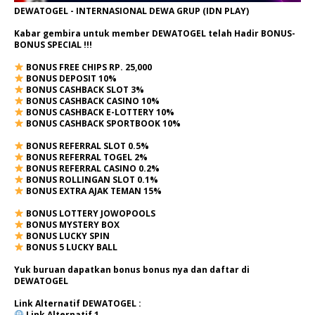
DEWATOGEL - INTERNASIONAL DEWA GRUP (IDN PLAY)
Kabar gembira untuk member DEWATOGEL telah Hadir
BONUS-
BONUS SPECIAL
!!!
BONUS FREE CHIPS RP. 25,000
BONUS DEPOSIT 10%
BONUS CASHBACK SLOT 3%
BONUS CASHBACK CASINO 10%
BONUS CASHBACK E-LOTTERY 10%
BONUS CASHBACK SPORTBOOK 10%
BONUS REFERRAL SLOT 0.5%
BONUS REFERRAL TOGEL 2%
BONUS REFERRAL CASINO 0.2%
BONUS ROLLINGAN SLOT 0.1%
BONUS EXTRA AJAK TEMAN 15%
BONUS LOTTERY JOWOPOOLS
BONUS MYSTERY BOX
BONUS LUCKY SPIN
BONUS 5 LUCKY BALL
Yuk buruan dapatkan bonus bonus nya dan daftar di
DEWATOGEL
Link Alternatif
DEWATOGEL
:
Link Alternatif 1