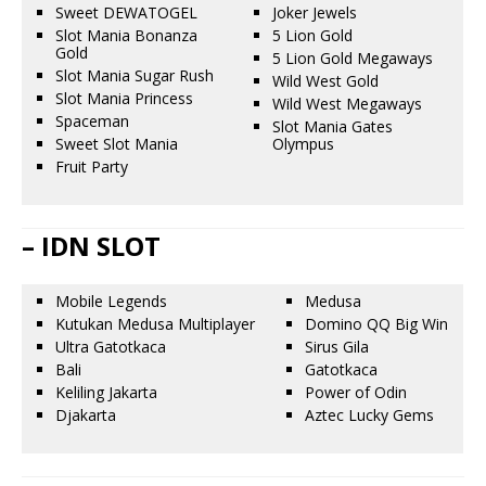
Sweet DEWATOGEL
Joker Jewels
Slot Mania Bonanza
5 Lion Gold
Gold
5 Lion Gold Megaways
Slot Mania Sugar Rush
Wild West Gold
Slot Mania Princess
Wild West Megaways
Spaceman
Slot Mania Gates
Sweet Slot Mania
Olympus
Fruit Party
– IDN SLOT
Mobile Legends
Medusa
Kutukan Medusa Multiplayer
Domino QQ Big Win
Ultra Gatotkaca
Sirus Gila
Bali
Gatotkaca
Keliling Jakarta
Power of Odin
Djakarta
Aztec Lucky Gems