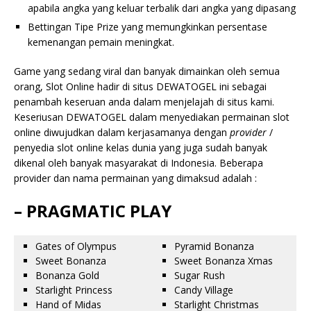
apabila angka yang keluar terbalik dari angka yang dipasang
Bettingan Tipe Prize yang memungkinkan persentase
kemenangan pemain meningkat.
Game yang sedang viral dan banyak dimainkan oleh semua
orang, Slot Online hadir di situs DEWATOGEL ini sebagai
penambah keseruan anda dalam menjelajah di situs kami.
Keseriusan DEWATOGEL dalam menyediakan permainan slot
online diwujudkan dalam kerjasamanya dengan
provider
/
penyedia slot online kelas dunia yang juga sudah banyak
dikenal oleh banyak masyarakat di Indonesia. Beberapa
provider dan nama permainan yang dimaksud adalah :
– PRAGMATIC PLAY
Gates of Olympus
Pyramid Bonanza
Sweet Bonanza
Sweet Bonanza Xmas
Bonanza Gold
Sugar Rush
Starlight Princess
Candy Village
Hand of Midas
Starlight Christmas