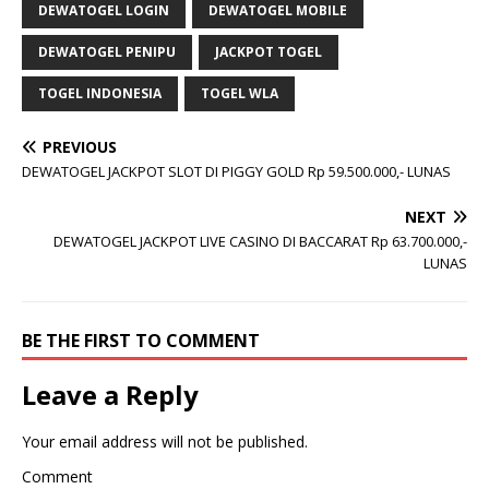
DEWATOGEL LOGIN
DEWATOGEL MOBILE
DEWATOGEL PENIPU
JACKPOT TOGEL
TOGEL INDONESIA
TOGEL WLA
PREVIOUS
DEWATOGEL JACKPOT SLOT DI PIGGY GOLD Rp 59.500.000,- LUNAS
NEXT
DEWATOGEL JACKPOT LIVE CASINO DI BACCARAT Rp 63.700.000,-
LUNAS
BE THE FIRST TO COMMENT
Leave a Reply
Your email address will not be published.
Comment