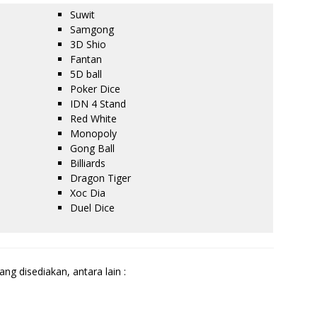
Suwit
Samgong
3D Shio
Fantan
5D ball
Poker Dice
IDN 4 Stand
Red White
Monopoly
Gong Ball
Billiards
Dragon Tiger
Xoc Dia
Duel Dice
 disediakan, antara lain :