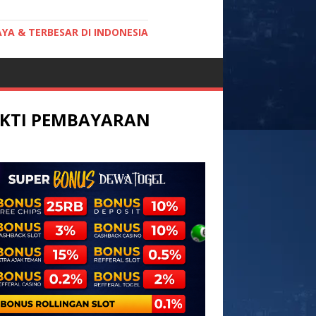
YA & TERBESAR DI INDONESIA
KTI PEMBAYARAN