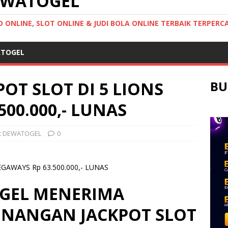
EWATOGEL
 ONLINE, SLOT ONLINE & JUDI BOLA ONLINE TERBAIK TERPERCA
ATOGEL
OT SLOT DI 5 LIONS
BU
00.000,- LUNAS
ot DEWATOGEL
0
GAWAYS Rp 63.500.000,- LUNAS
GEL MENERIMA
NANGAN JACKPOT SLOT