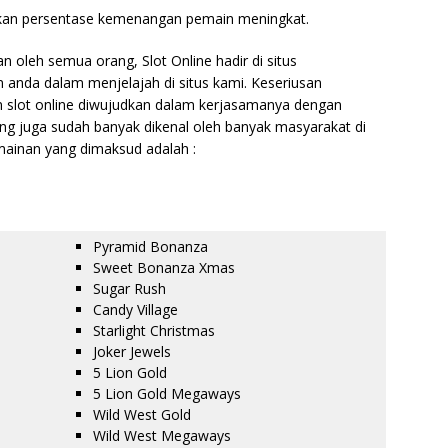
nkan persentase kemenangan pemain meningkat.
 oleh semua orang, Slot Online hadir di situs
nda dalam menjelajah di situs kami. Keseriusan
lot online diwujudkan dalam kerjasamanya dengan
yang juga sudah banyak dikenal oleh banyak masyarakat di
mainan yang dimaksud adalah :
Pyramid Bonanza
Sweet Bonanza Xmas
Sugar Rush
Candy Village
Starlight Christmas
Joker Jewels
5 Lion Gold
5 Lion Gold Megaways
Wild West Gold
Wild West Megaways