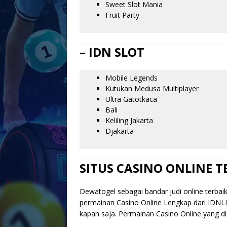
Sweet Slot Mania
Fruit Party
– IDN SLOT
Mobile Legends
Kutukan Medusa Multiplayer
Ultra Gatotkaca
Bali
Keliling Jakarta
Djakarta
SITUS CASINO ONLINE 
Dewatogel sebagai bandar judi online terbai
permainan Casino Online Lengkap dari IDNLI
kapan saja. Permainan Casino Online yang di 