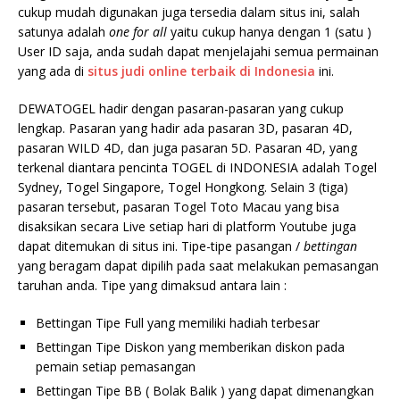
cukup mudah digunakan juga tersedia dalam situs ini, salah
satunya adalah
one for all
yaitu cukup hanya dengan 1 (satu )
User ID saja, anda sudah dapat menjelajahi semua permainan
yang ada di
situs judi
online terbaik di Indonesia
ini.
DEWATOGEL hadir dengan pasaran-pasaran yang cukup
lengkap. Pasaran yang hadir ada pasaran 3D, pasaran 4D,
pasaran WILD 4D, dan juga pasaran 5D. Pasaran 4D, yang
terkenal diantara pencinta TOGEL di INDONESIA adalah Togel
Sydney, Togel Singapore, Togel Hongkong. Selain 3 (tiga)
pasaran tersebut, pasaran Togel Toto Macau yang bisa
disaksikan secara Live setiap hari di platform Youtube juga
dapat ditemukan di situs ini. Tipe-tipe pasangan /
bettingan
yang beragam dapat dipilih pada saat melakukan pemasangan
taruhan anda. Tipe yang dimaksud antara lain :
Bettingan Tipe Full yang memiliki hadiah terbesar
Bettingan Tipe Diskon yang memberikan diskon pada
pemain setiap pemasangan
Bettingan Tipe BB ( Bolak Balik ) yang dapat dimenangkan