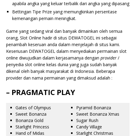
apabila angka yang keluar terbalik dari angka yang dipasang
Bettingan Tipe Prize yang memungkinkan persentase
kemenangan pemain meningkat.
Game yang sedang viral dan banyak dimainkan oleh semua
orang, Slot Online hadir di situs DEWATOGEL ini sebagai
penambah keseruan anda dalam menjelajah di situs kami.
Keseriusan DEWATOGEL dalam menyediakan permainan slot
online diwujudkan dalam kerjasamanya dengan
provider
/
penyedia slot online kelas dunia yang juga sudah banyak
dikenal oleh banyak masyarakat di Indonesia. Beberapa
provider dan nama permainan yang dimaksud adalah :
– PRAGMATIC PLAY
Gates of Olympus
Pyramid Bonanza
Sweet Bonanza
Sweet Bonanza Xmas
Bonanza Gold
Sugar Rush
Starlight Princess
Candy Village
Hand of Midas
Starlight Christmas