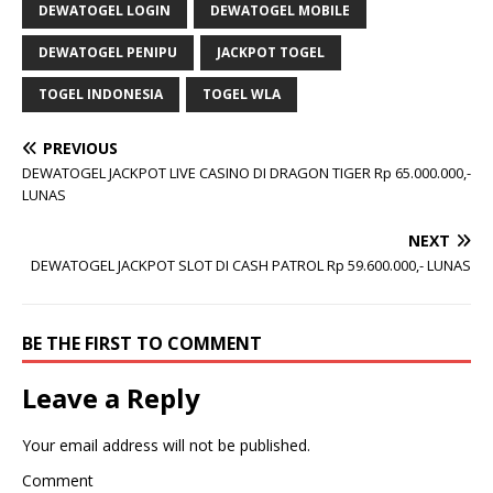
DEWATOGEL LOGIN
DEWATOGEL MOBILE
DEWATOGEL PENIPU
JACKPOT TOGEL
TOGEL INDONESIA
TOGEL WLA
PREVIOUS
DEWATOGEL JACKPOT LIVE CASINO DI DRAGON TIGER Rp 65.000.000,-
LUNAS
NEXT
DEWATOGEL JACKPOT SLOT DI CASH PATROL Rp 59.600.000,- LUNAS
BE THE FIRST TO COMMENT
Leave a Reply
Your email address will not be published.
Comment