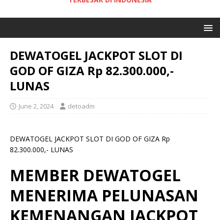
DEWATOGEL JACKPOT SLOT DI
GOD OF GIZA Rp 82.300.000,-
LUNAS
June 2, 2024
detoadm
DEWATOGEL JACKPOT SLOT DI GOD OF GIZA Rp
82.300.000,- LUNAS
MEMBER DEWATOGEL
MENERIMA PELUNASAN
KEMENANGAN JACKPOT