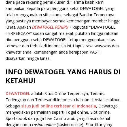
dana pada rekening pemilik user id. Terima kasih kami
sampaikan kepada para pengguna setia DEWATOGEL yang
telah menggunakan situs kami, sebagai Bandar Terpercaya
yang pastinya membayar semua kemenangan member hingga
lunas. Apakah
DEWATOGEL PENIPU
? Reputasi “DEWATOGEL
TERPERCAYA” sudah sangat melekat. puluhan hingga ratusan
ribu pengguna setia DEWATOGEL tetap menggunakan situs
terbesar dan terbaik di Indonesia ini. Hapus rasa was-was dan
khawatir anda, kemenangan anda berapapun PASTI
dibayarkan hingga lunas.
INFO DEWATOGEL YANG HARUS DI
KETAHUI
DEWATOGEL
adalah Situs Online Terpercaya, Terbaik,
Terlengkap dan Terbesar di Indonesia bahkan di Asia sekalipun.
Sebagai
situs judi online terbesar di Indonesia
, Dewatogel
menyediakan permainan seperti Togel online, Slot online,
Sportsbook dan juga Live Casino atau yang biasa dikenal
dengan nama
casino online
(kasino online). Fitur-fitur yang