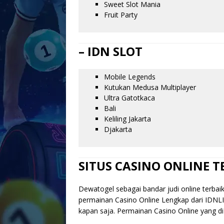
Sweet Slot Mania
Fruit Party
– IDN SLOT
Mobile Legends
Kutukan Medusa Multiplayer
Ultra Gatotkaca
Bali
Keliling Jakarta
Djakarta
SITUS CASINO ONLINE 
Dewatogel sebagai bandar judi online terbai
permainan Casino Online Lengkap dari IDNLI
kapan saja. Permainan Casino Online yang di 