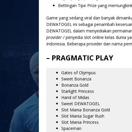
Bettingan Tipe Prize yang memungki
Game yang sedang viral dan banyak dimainkan
DEWATOGEL ini sebagai penambah keseruan a
DEWATOGEL dalam menyediakan permainan s
provider
/ penyedia slot online kelas dunia 
Indonesia. Beberapa provider dan nama per
– PRAGMATIC PLAY
Gates of Olympus
Sweet Bonanza
Bonanza Gold
Starlight Princess
Hand of Midas
Sweet DEWATOGEL
Slot Mania Bonanza Gold
Slot Mania Sugar Rush
Slot Mania Princess
Spaceman