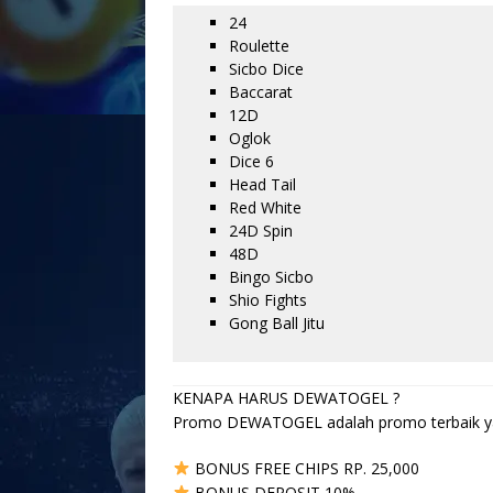
24
Roulette
Sicbo Dice
Baccarat
12D
Oglok
Dice 6
Head Tail
Red White
24D Spin
48D
Bingo Sicbo
Shio Fights
Gong Ball Jitu
KENAPA HARUS DEWATOGEL ?
Promo DEWATOGEL adalah promo terbaik yang
BONUS FREE CHIPS RP. 25,000
BONUS DEPOSIT 10%