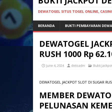
BUKTI JACKPOT D
DEWATOGEL SITUS TOGEL ONLINE, CASINO
BERANDA
BUKTI PEMBAYARAN DEW
DEWATOGEL JACKP
RUSH 1000 Rp 62.1
June 4, 2024
detoadm
Bukti Jackp
DEWATOGEL JACKPOT SLOT DI SUGAR RUSH 
MEMBER DEWATO
PELUNASAN KEME