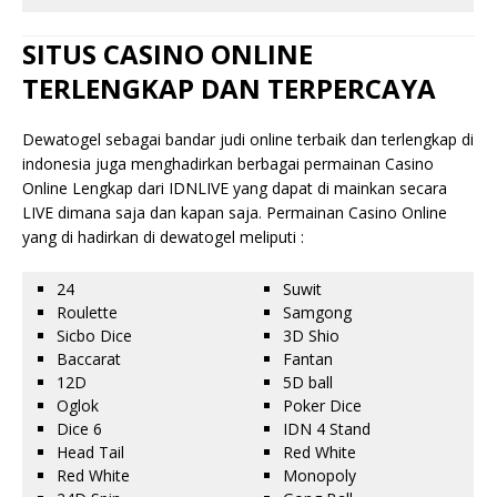
SITUS CASINO ONLINE
TERLENGKAP DAN TERPERCAYA
Dewatogel sebagai bandar judi online terbaik dan terlengkap di
indonesia juga menghadirkan berbagai permainan Casino
Online Lengkap dari IDNLIVE yang dapat di mainkan secara
LIVE dimana saja dan kapan saja. Permainan Casino Online
yang di hadirkan di dewatogel meliputi :
24
Suwit
Roulette
Samgong
Sicbo Dice
3D Shio
Baccarat
Fantan
12D
5D ball
Oglok
Poker Dice
Dice 6
IDN 4 Stand
Head Tail
Red White
Red White
Monopoly