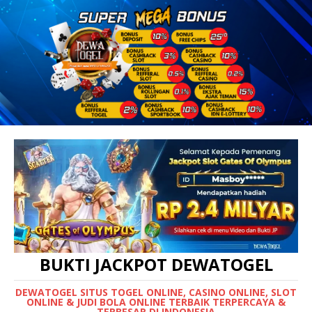
BUKTI JACKPOT DEWATOGEL
DEWATOGEL SITUS TOGEL ONLINE, CASINO ONLINE, SLOT
ONLINE & JUDI BOLA ONLINE TERBAIK TERPERCAYA &
TERBESAR DI INDONESIA