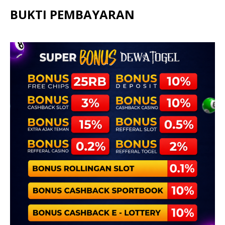
BUKTI PEMBAYARAN