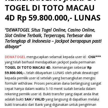
TOGEL DI TOTO MACAU
4D Rp 59.800.000,- LUNAS
“DEWATOGEL Situs Togel Online, Casino Online,
Slot Online Terbaik, Terpercaya, Terbesar dan
Terlengkap di Indonesia – Jackpot berapapun pasti
dibayar”
DEWATOGEL
mengucapkan selamat kepada user id :
CHA***
yang telah berhasil mendapatkan jackpot pada permainan
TOGEL DI TOTO MACAU 4D.
Kemenangan sebesar
Rp
59.800.000
,-.
telah dibayarkan LUNAS oleh pihak dewatogel
kepada pemilik user id setelah yang bersangkutan mengisi
formulir withdraw. Proses pencairan dana berlangsung sangat
cepat hanya dalam waktu 5-10 menit sudah berada dalam
rekening pemilik user id. Bukti transfer yang dapat anda lihat
adalah bukti
SAH / VALID
yang langsung di dapatkan melalui
bukti transaksi dari Bank yang digunakan untuk pengiriman