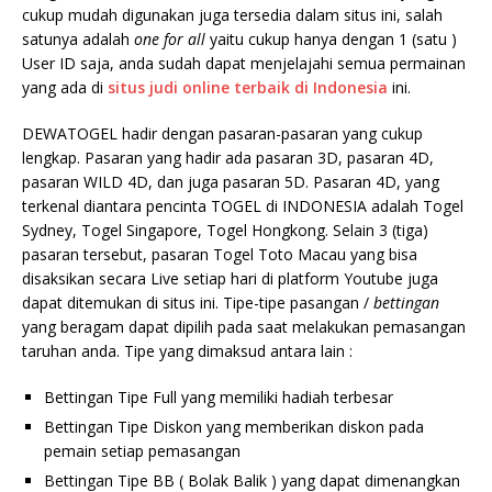
cukup mudah digunakan juga tersedia dalam situs ini, salah
satunya adalah
one for all
yaitu cukup hanya dengan 1 (satu )
User ID saja, anda sudah dapat menjelajahi semua permainan
yang ada di
situs judi
online terbaik di Indonesia
ini.
DEWATOGEL hadir dengan pasaran-pasaran yang cukup
lengkap. Pasaran yang hadir ada pasaran 3D, pasaran 4D,
pasaran WILD 4D, dan juga pasaran 5D. Pasaran 4D, yang
terkenal diantara pencinta TOGEL di INDONESIA adalah Togel
Sydney, Togel Singapore, Togel Hongkong. Selain 3 (tiga)
pasaran tersebut, pasaran Togel Toto Macau yang bisa
disaksikan secara Live setiap hari di platform Youtube juga
dapat ditemukan di situs ini. Tipe-tipe pasangan /
bettingan
yang beragam dapat dipilih pada saat melakukan pemasangan
taruhan anda. Tipe yang dimaksud antara lain :
Bettingan Tipe Full yang memiliki hadiah terbesar
Bettingan Tipe Diskon yang memberikan diskon pada
pemain setiap pemasangan
Bettingan Tipe BB ( Bolak Balik ) yang dapat dimenangkan