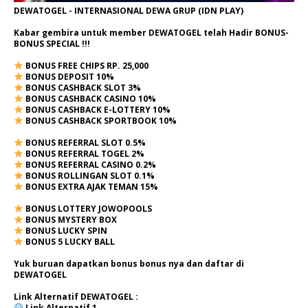
DEWATOGEL - INTERNASIONAL DEWA GRUP (IDN PLAY)
Kabar gembira untuk member DEWATOGEL telah Hadir
BONUS-
BONUS SPECIAL
!!!
BONUS FREE CHIPS RP. 25,000
BONUS DEPOSIT 10%
BONUS CASHBACK SLOT 3%
BONUS CASHBACK CASINO 10%
BONUS CASHBACK E-LOTTERY 10%
BONUS CASHBACK SPORTBOOK 10%
BONUS REFERRAL SLOT 0.5%
BONUS REFERRAL TOGEL 2%
BONUS REFERRAL CASINO 0.2%
BONUS ROLLINGAN SLOT 0.1%
BONUS EXTRA AJAK TEMAN 15%
BONUS LOTTERY JOWOPOOLS
BONUS MYSTERY BOX
BONUS LUCKY SPIN
BONUS 5 LUCKY BALL
Yuk buruan dapatkan bonus bonus nya dan daftar di
DEWATOGEL
Link Alternatif
DEWATOGEL
:
Link Alternatif 1