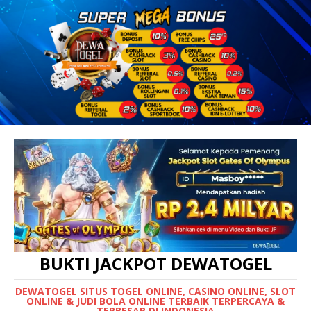
BUKTI JACKPOT DEWATOGEL
DEWATOGEL SITUS TOGEL ONLINE, CASINO ONLINE, SLOT
ONLINE & JUDI BOLA ONLINE TERBAIK TERPERCAYA &
TERBESAR DI INDONESIA