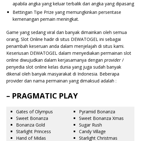
apabila angka yang keluar terbalik dari angka yang dipasang
Bettingan Tipe Prize yang memungkinkan persentase
kemenangan pemain meningkat.
Game yang sedang viral dan banyak dimainkan oleh semua
orang, Slot Online hadir di situs DEWATOGEL ini sebagai
penambah keseruan anda dalam menjelajah di situs kami.
Keseriusan DEWATOGEL dalam menyediakan permainan slot
online diwujudkan dalam kerjasamanya dengan
provider
/
penyedia slot online kelas dunia yang juga sudah banyak
dikenal oleh banyak masyarakat di Indonesia. Beberapa
provider dan nama permainan yang dimaksud adalah :
– PRAGMATIC PLAY
Gates of Olympus
Pyramid Bonanza
Sweet Bonanza
Sweet Bonanza Xmas
Bonanza Gold
Sugar Rush
Starlight Princess
Candy Village
Hand of Midas
Starlight Christmas