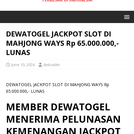
DEWATOGEL JACKPOT SLOT DI
MAHJONG WAYS Rp 65.000.000,-
LUNAS
June 10, 2024
detoadm
DEWATOGEL JACKPOT SLOT DI MAHJONG WAYS Rp
65.000.000,- LUNAS
MEMBER DEWATOGEL
MENERIMA PELUNASAN
KEMENANGAN JACKPOT