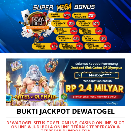
BUKTI JACKPOT DEWATOGEL
DEWATOGEL SITUS TOGEL ONLINE, CASINO ONLINE, SLOT
ONLINE & JUDI BOLA ONLINE TERBAIK TERPERCAYA &
TERBESAR DI INDONESIA