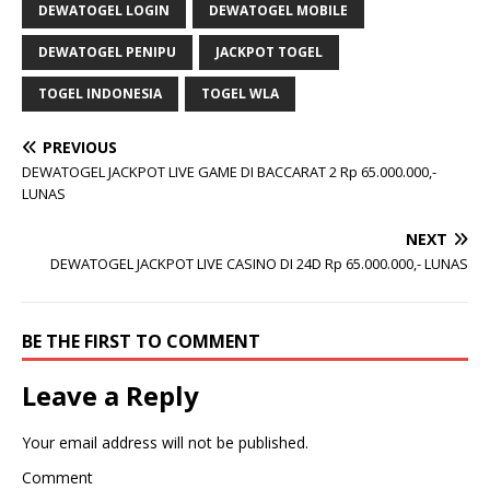
DEWATOGEL LOGIN
DEWATOGEL MOBILE
DEWATOGEL PENIPU
JACKPOT TOGEL
TOGEL INDONESIA
TOGEL WLA
PREVIOUS
DEWATOGEL JACKPOT LIVE GAME DI BACCARAT 2 Rp 65.000.000,-
LUNAS
NEXT
DEWATOGEL JACKPOT LIVE CASINO DI 24D Rp 65.000.000,- LUNAS
BE THE FIRST TO COMMENT
Leave a Reply
Your email address will not be published.
Comment