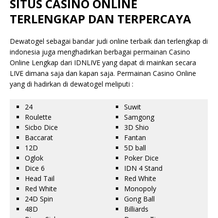
SITUS CASINO ONLINE
TERLENGKAP DAN TERPERCAYA
Dewatogel sebagai bandar judi online terbaik dan terlengkap di
indonesia juga menghadirkan berbagai permainan Casino
Online Lengkap dari IDNLIVE yang dapat di mainkan secara
LIVE dimana saja dan kapan saja. Permainan Casino Online
yang di hadirkan di dewatogel meliputi :
24
Suwit
Roulette
Samgong
Sicbo Dice
3D Shio
Baccarat
Fantan
12D
5D ball
Oglok
Poker Dice
Dice 6
IDN 4 Stand
Head Tail
Red White
Red White
Monopoly
24D Spin
Gong Ball
48D
Billiards