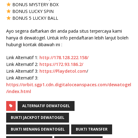
BONUS MYSTERY BOX
BONUS LUCKY SPIN
BONUS 5 LUCKY BALL
Ayo segera daftarkan diri anda pada situs terpercaya kami
hanya di dewatogel. Untuk info pendaftaran lebih lanjut boleh
hubungi kontak dibawah ini :
Link Alternatif 1:
http://178.128.222.158/
Link Alternatif 2:
https://172.93.186.2/
Link Alternatif 3:
https://
Playdetol.com
/
Link Alternatif 3:
https://orbit.sgp1.cdn.digitaloceanspaces.com/dewatogel
/index.html
ALTERNATIF DEWATOGEL
BUKTI JACKPOT DEWATOGEL
BUKTI MENANG DEWATOGEL
BUKTI TRANSFER