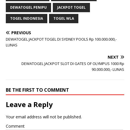
DEWATOGEL PENIPU
JACKPOT TOGEL
TOGEL INDONESIA
TOGEL WLA
PREVIOUS
DEWATOGEL JACKPOT TOGEL DI SYDNEY POOLS Rp 100.000.000,-
LUNAS
NEXT
DEWATOGEL JACKPOT SLOT DI GATES OF OLYMPUS 1000 Rp
90.000.000,- LUNAS
BE THE FIRST TO COMMENT
Leave a Reply
Your email address will not be published.
Comment