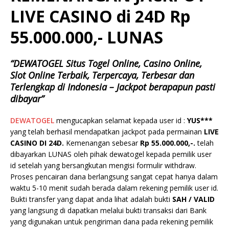
LIVE CASINO di 24D Rp
55.000.000,- LUNAS
“DEWATOGEL Situs Togel Online, Casino Online,
Slot Online Terbaik, Terpercaya, Terbesar dan
Terlengkap di Indonesia – Jackpot berapapun pasti
dibayar”
DEWATOGEL
mengucapkan selamat kepada user id :
YUS***
yang telah berhasil mendapatkan jackpot pada permainan
LIVE
CASINO DI 24D.
Kemenangan sebesar
Rp
55.000.000
,-.
telah
dibayarkan LUNAS oleh pihak dewatogel kepada pemilik user
id setelah yang bersangkutan mengisi formulir withdraw.
Proses pencairan dana berlangsung sangat cepat hanya dalam
waktu 5-10 menit sudah berada dalam rekening pemilik user id.
Bukti transfer yang dapat anda lihat adalah bukti
SAH / VALID
yang langsung di dapatkan melalui bukti transaksi dari Bank
yang digunakan untuk pengiriman dana pada rekening pemilik