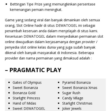
Bettingan Tipe Prize yang memungkinkan persentase
kemenangan pemain meningkat.
Game yang sedang viral dan banyak dimainkan oleh semua
orang, Slot Online hadir di situs DEWATOGEL ini sebagai
penambah keseruan anda dalam menjelajah di situs kami.
Keseriusan DEWATOGEL dalam menyediakan permainan slot
online diwujudkan dalam kerjasamanya dengan
provider
/
penyedia slot online kelas dunia yang juga sudah banyak
dikenal oleh banyak masyarakat di Indonesia. Beberapa
provider dan nama permainan yang dimaksud adalah :
– PRAGMATIC PLAY
Gates of Olympus
Pyramid Bonanza
Sweet Bonanza
Sweet Bonanza Xmas
Bonanza Gold
Sugar Rush
Starlight Princess
Candy Village
Hand of Midas
Starlight Christmas
Sweet DEWATOGEL
Joker Jewels