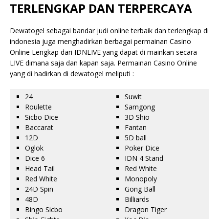
TERLENGKAP DAN TERPERCAYA
Dewatogel sebagai bandar judi online terbaik dan terlengkap di
indonesia juga menghadirkan berbagai permainan Casino
Online Lengkap dari IDNLIVE yang dapat di mainkan secara
LIVE dimana saja dan kapan saja. Permainan Casino Online
yang di hadirkan di dewatogel meliputi :
24
Suwit
Roulette
Samgong
Sicbo Dice
3D Shio
Baccarat
Fantan
12D
5D ball
Oglok
Poker Dice
Dice 6
IDN 4 Stand
Head Tail
Red White
Red White
Monopoly
24D Spin
Gong Ball
48D
Billiards
Bingo Sicbo
Dragon Tiger