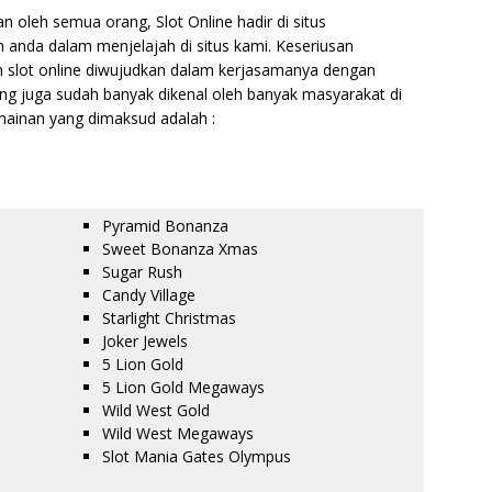
 oleh semua orang, Slot Online hadir di situs
nda dalam menjelajah di situs kami. Keseriusan
lot online diwujudkan dalam kerjasamanya dengan
yang juga sudah banyak dikenal oleh banyak masyarakat di
mainan yang dimaksud adalah :
Pyramid Bonanza
Sweet Bonanza Xmas
Sugar Rush
Candy Village
Starlight Christmas
Joker Jewels
5 Lion Gold
5 Lion Gold Megaways
Wild West Gold
Wild West Megaways
Slot Mania Gates Olympus