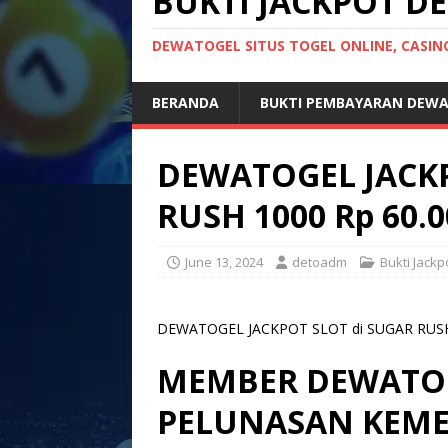
BUKTI JACKPOT D
DEWATOGEL SITUS TOGEL ONLINE, CASINO
BERANDA
BUKTI PEMBAYARAN DEW
DEWATOGEL JACKP
RUSH 1000 Rp 60.0
June 13, 2024
detoadm
Bukti Jack
DEWATOGEL JACKPOT SLOT di SUGAR RUSH 
MEMBER DEWATO
PELUNASAN KEME