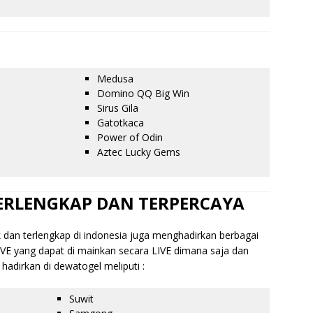
Medusa
Domino QQ Big Win
Sirus Gila
Gatotkaca
Power of Odin
Aztec Lucky Gems
TERLENGKAP DAN TERPERCAYA
k dan terlengkap di indonesia juga menghadirkan berbagai
VE yang dapat di mainkan secara LIVE dimana saja dan
hadirkan di dewatogel meliputi :
Suwit