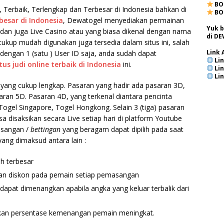
BO
, Terbaik, Terlengkap dan Terbesar di Indonesia bahkan di
BO
rbesar di Indonesia
, Dewatogel menyediakan permainan
Yuk b
k dan juga Live Casino atau yang biasa dikenal dengan nama
di D
g cukup mudah digunakan juga tersedia dalam situs ini, salah
Link 
dengan 1 (satu ) User ID saja, anda sudah dapat
Lin
itus judi
online terbaik di Indonesia
ini.
Lin
Lin
ang cukup lengkap. Pasaran yang hadir ada pasaran 3D,
ran 5D. Pasaran 4D, yang terkenal diantara pencinta
gel Singapore, Togel Hongkong. Selain 3 (tiga) pasaran
a disaksikan secara Live setiap hari di platform Youtube
pasangan /
bettingan
yang beragam dapat dipilih pada saat
ng dimaksud antara lain :
ah terbesar
an diskon pada pemain setiap pemasangan
 dapat dimenangkan apabila angka yang keluar terbalik dari
nkan persentase kemenangan pemain meningkat.