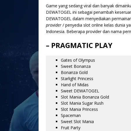
Game yang sedang viral dan banyak dimainkan
DEWATOGEL ini sebagai penambah keseruan a
DEWATOGEL dalam menyediakan permainan s
provider
/ penyedia slot online kelas dunia 
Indonesia. Beberapa provider dan nama per
– PRAGMATIC PLAY
Gates of Olympus
Sweet Bonanza
Bonanza Gold
Starlight Princess
Hand of Midas
Sweet DEWATOGEL
Slot Mania Bonanza Gold
Slot Mania Sugar Rush
Slot Mania Princess
Spaceman
Sweet Slot Mania
Fruit Party