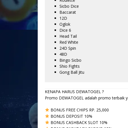
Roulette
Sicbo Dice
Baccarat
12D
Oglok
Dice 6
Head Tail
Red White
24D Spin
48D
Bingo Sicbo
Shio Fights
Gong Ball Jitu
KENAPA HARUS DEWATOGEL ?
Promo DEWATOGEL adalah promo terbaik yang
BONUS FREE CHIPS RP. 25,000
BONUS DEPOSIT 10%
BONUS CASHBACK SLOT 10%