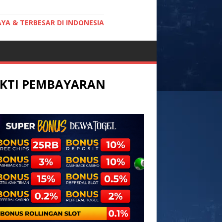
YA & TERBESAR DI INDONESIA
KTI PEMBAYARAN