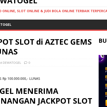
EWATOGEL
 ONLINE, SLOT ONLINE & JUDI BOLA ONLINE TERBAIK TERPERCA
ATOGEL
OT SLOT di AZTEC GEMS
BU
LUNAS
pot DEWATOGEL
0
Rp 100.000.000,- LUNAS
GEL MENERIMA
NANGAN JACKPOT SLOT