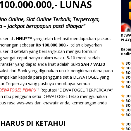
100.000.000,- LUNAS
no Online, Slot Online Terbaik, Terpercaya,
a – Jackpot berapapun pasti dibayar”
DEWA
ser id :
HNU***
yang telah berhasil mendapatkan jackpot
PLAY)
menangan sebesar
Rp
100.000.000
,-.
telah dibayarkan
Kaba
ser id setelah yang bersangkutan mengisi formulir
Hadi
ng sangat cepat hanya dalam waktu 5-10 menit sudah
BON
transfer yang dapat anda lihat adalah bukti
SAH / VALID
BO
nsaksi dari Bank yang digunakan untuk pengiriman dana pada
BO
mi sampaikan kepada para pengguna setia DEWATOGEL yang
BO
BO
ndar Terpercaya yang pastinya membayar semua
BO
DEWATOGEL PENIPU
? Reputasi “DEWATOGEL TERPERCAYA”
usan ribu pengguna setia DEWATOGEL tetap menggunakan
BO
BO
. Hapus rasa was-was dan khawatir anda, kemenangan anda
BO
BO
BO
HARUS DI KETAHUI
BO
BO