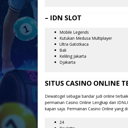
– IDN SLOT
Mobile Legends
Kutukan Medusa Multiplayer
Ultra Gatotkaca
Bali
Keliling Jakarta
Djakarta
SITUS CASINO ONLINE 
Dewatogel sebagai bandar judi online terbai
permainan Casino Online Lengkap dari IDNLI
kapan saja. Permainan Casino Online yang di 
24