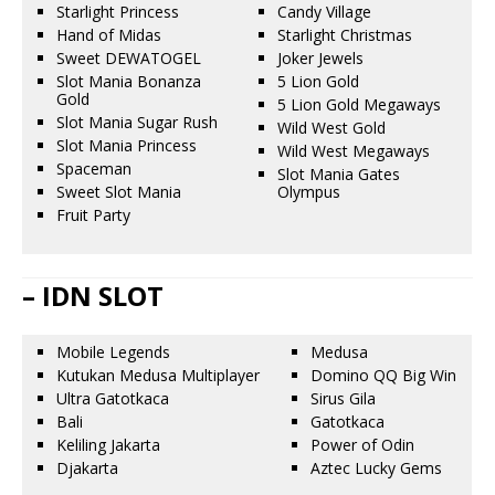
Starlight Princess
Candy Village
Hand of Midas
Starlight Christmas
Sweet DEWATOGEL
Joker Jewels
Slot Mania Bonanza
5 Lion Gold
Gold
5 Lion Gold Megaways
Slot Mania Sugar Rush
Wild West Gold
Slot Mania Princess
Wild West Megaways
Spaceman
Slot Mania Gates
Sweet Slot Mania
Olympus
Fruit Party
– IDN SLOT
Mobile Legends
Medusa
Kutukan Medusa Multiplayer
Domino QQ Big Win
Ultra Gatotkaca
Sirus Gila
Bali
Gatotkaca
Keliling Jakarta
Power of Odin
Djakarta
Aztec Lucky Gems