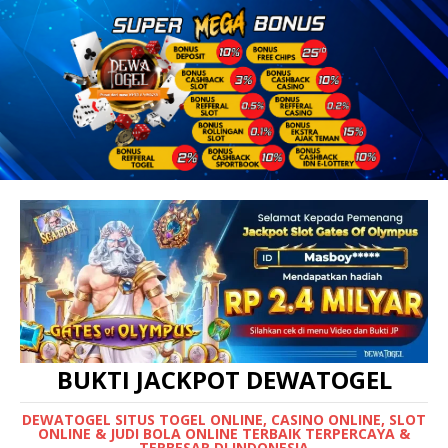
BUKTI JACKPOT DEWATOGEL
DEWATOGEL SITUS TOGEL ONLINE, CASINO ONLINE, SLOT
ONLINE & JUDI BOLA ONLINE TERBAIK TERPERCAYA &
TERBESAR DI INDONESIA