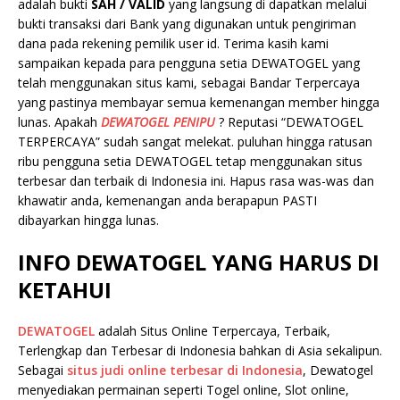
adalah bukti
SAH / VALID
yang langsung di dapatkan melalui
bukti transaksi dari Bank yang digunakan untuk pengiriman
dana pada rekening pemilik user id. Terima kasih kami
sampaikan kepada para pengguna setia DEWATOGEL yang
telah menggunakan situs kami, sebagai Bandar Terpercaya
yang pastinya membayar semua kemenangan member hingga
lunas. Apakah
DEWATOGEL PENIPU
? Reputasi “DEWATOGEL
TERPERCAYA” sudah sangat melekat. puluhan hingga ratusan
ribu pengguna setia DEWATOGEL tetap menggunakan situs
terbesar dan terbaik di Indonesia ini. Hapus rasa was-was dan
khawatir anda, kemenangan anda berapapun PASTI
dibayarkan hingga lunas.
INFO DEWATOGEL YANG HARUS DI
KETAHUI
DEWATOGEL
adalah Situs Online Terpercaya, Terbaik,
Terlengkap dan Terbesar di Indonesia bahkan di Asia sekalipun.
Sebagai
situs judi online terbesar di Indonesia
, Dewatogel
menyediakan permainan seperti Togel online, Slot online,