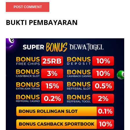
BUKTI PEMBAYARAN