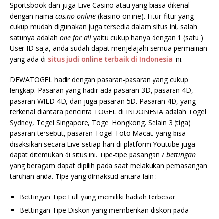
Sportsbook dan juga Live Casino atau yang biasa dikenal
dengan nama
casino online
(kasino online). Fitur-fitur yang
cukup mudah digunakan juga tersedia dalam situs ini, salah
satunya adalah
one for all
yaitu cukup hanya dengan 1 (satu )
User ID saja, anda sudah dapat menjelajahi semua permainan
yang ada di
situs judi online terbaik di Indonesia
ini.
DEWATOGEL hadir dengan pasaran-pasaran yang cukup
lengkap. Pasaran yang hadir ada pasaran 3D, pasaran 4D,
pasaran WILD 4D, dan juga pasaran 5D. Pasaran 4D, yang
terkenal diantara pencinta TOGEL di INDONESIA adalah Togel
Sydney, Togel Singapore, Togel Hongkong. Selain 3 (tiga)
pasaran tersebut, pasaran Togel Toto Macau yang bisa
disaksikan secara Live setiap hari di platform Youtube juga
dapat ditemukan di situs ini. Tipe-tipe pasangan /
bettingan
yang beragam dapat dipilih pada saat melakukan pemasangan
taruhan anda. Tipe yang dimaksud antara lain :
Bettingan Tipe Full yang memiliki hadiah terbesar
Bettingan Tipe Diskon yang memberikan diskon pada