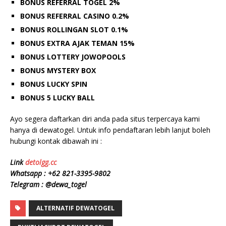
BONUS REFERRAL TOGEL 2%
BONUS REFERRAL CASINO 0.2%
BONUS ROLLINGAN SLOT 0.1%
BONUS EXTRA AJAK TEMAN 15%
BONUS LOTTERY JOWOPOOLS
BONUS MYSTERY BOX
BONUS LUCKY SPIN
BONUS 5 LUCKY BALL
Ayo segera daftarkan diri anda pada situs terpercaya kami
hanya di dewatogel. Untuk info pendaftaran lebih lanjut boleh
hubungi kontak dibawah ini :
Link
detolgg.cc
Whatsapp :
+62 8
21-3395-9802
Telegram : @dewa_togel
ALTERNATIF DEWATOGEL