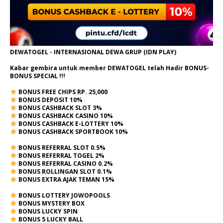
DEWATOGEL - INTERNASIONAL DEWA GRUP (IDN PLAY)
Kabar gembira untuk member DEWATOGEL telah Hadir
BONUS-
BONUS SPECIAL
!!!
BONUS FREE CHIPS RP. 25,000
BONUS DEPOSIT 10%
BONUS CASHBACK SLOT 3%
BONUS CASHBACK CASINO 10%
BONUS CASHBACK E-LOTTERY 10%
BONUS CASHBACK SPORTBOOK 10%
BONUS REFERRAL SLOT 0.5%
BONUS REFERRAL TOGEL 2%
BONUS REFERRAL CASINO 0.2%
BONUS ROLLINGAN SLOT 0.1%
BONUS EXTRA AJAK TEMAN 15%
BONUS LOTTERY JOWOPOOLS
BONUS MYSTERY BOX
BONUS LUCKY SPIN
BONUS 5 LUCKY BALL