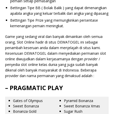
pemain setiap pemasangan
Bettingan Tipe BB ( Bolak Balik ) yang dapat dimenangkan
apabila angka yang keluar terbalik dari angka yang dipasang
Bettingan Tipe Prize yang memungkinkan persentase
kemenangan pemain meningkat.
Game yang sedang viral dan banyak dimainkan oleh semua
orang, Slot Online hadir di situs DEWATOGEL ini sebagai
penambah keseruan anda dalam menjelajah di situs kami.
Keseriusan DEWATOGEL dalam menyediakan permainan slot
online diwujudkan dalam kerjasamanya dengan
provider
/
penyedia slot online kelas dunia yang juga sudah banyak
dikenal oleh banyak masyarakat di Indonesia. Beberapa
provider dan nama permainan yang dimaksud adalah :
– PRAGMATIC PLAY
Gates of Olympus
Pyramid Bonanza
Sweet Bonanza
Sweet Bonanza Xmas
Bonanza Gold
Sugar Rush