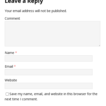
Leave a Reply
Your email address will not be published.
Comment
Name
*
Email
*
Website
Save my name, email, and website in this browser for the
next time I comment.