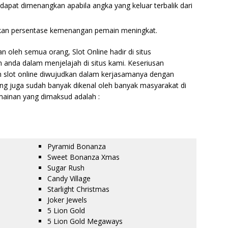
 dapat dimenangkan apabila angka yang keluar terbalik dari
nkan persentase kemenangan pemain meningkat.
 oleh semua orang, Slot Online hadir di situs
nda dalam menjelajah di situs kami. Keseriusan
lot online diwujudkan dalam kerjasamanya dengan
yang juga sudah banyak dikenal oleh banyak masyarakat di
mainan yang dimaksud adalah :
Pyramid Bonanza
Sweet Bonanza Xmas
Sugar Rush
Candy Village
Starlight Christmas
Joker Jewels
5 Lion Gold
5 Lion Gold Megaways