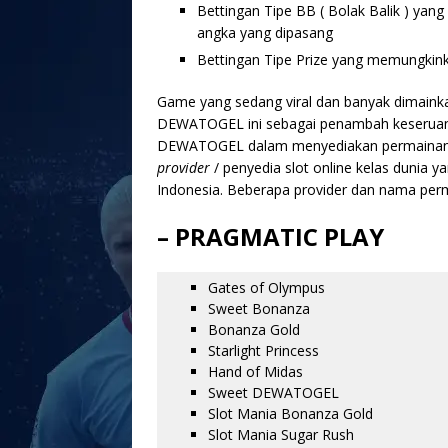
Bettingan Tipe BB ( Bolak Balik ) yang
angka yang dipasang
Bettingan Tipe Prize yang memungki
Game yang sedang viral dan banyak dimainkan
DEWATOGEL ini sebagai penambah keseruan a
DEWATOGEL dalam menyediakan permainan s
provider
/ penyedia slot online kelas dunia 
Indonesia. Beberapa provider dan nama per
– PRAGMATIC PLAY
Gates of Olympus
Sweet Bonanza
Bonanza Gold
Starlight Princess
Hand of Midas
Sweet DEWATOGEL
Slot Mania Bonanza Gold
Slot Mania Sugar Rush