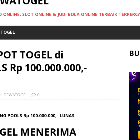
EWATOGEL
 ONLINE, SLOT ONLINE & JUDI BOLA ONLINE TERBAIK TERPERCA
ATOGEL
OT TOGEL di
BU
Rp 100.000.000,-
pot DEWATOGEL
0
 POOLS Rp 100.000.000,- LUNAS
GEL MENERIMA