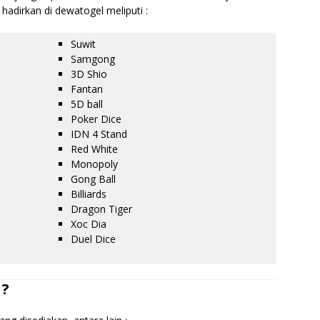
hadirkan di dewatogel meliputi :
Suwit
Samgong
3D Shio
Fantan
5D ball
Poker Dice
IDN 4 Stand
Red White
Monopoly
Gong Ball
Billiards
Dragon Tiger
Xoc Dia
Duel Dice
 ?