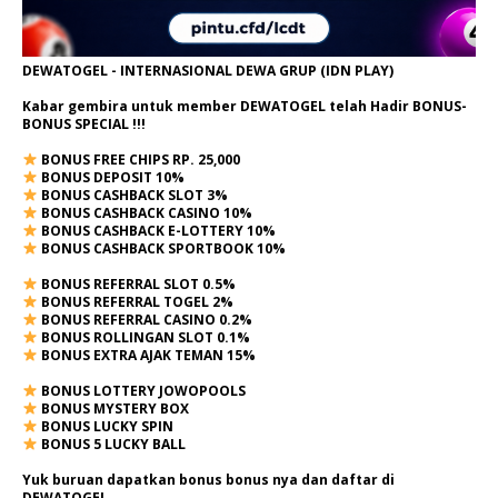
DEWATOGEL - INTERNASIONAL DEWA GRUP (IDN PLAY)
Kabar gembira untuk member DEWATOGEL telah Hadir
BONUS-
BONUS SPECIAL
!!!
BONUS FREE CHIPS RP. 25,000
BONUS DEPOSIT 10%
BONUS CASHBACK SLOT 3%
BONUS CASHBACK CASINO 10%
BONUS CASHBACK E-LOTTERY 10%
BONUS CASHBACK SPORTBOOK 10%
BONUS REFERRAL SLOT 0.5%
BONUS REFERRAL TOGEL 2%
BONUS REFERRAL CASINO 0.2%
BONUS ROLLINGAN SLOT 0.1%
BONUS EXTRA AJAK TEMAN 15%
BONUS LOTTERY JOWOPOOLS
BONUS MYSTERY BOX
BONUS LUCKY SPIN
BONUS 5 LUCKY BALL
Yuk buruan dapatkan bonus bonus nya dan daftar di
DEWATOGEL