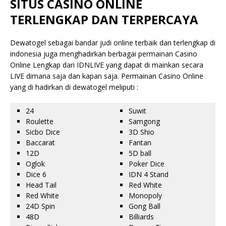
SITUS CASINO ONLINE
TERLENGKAP DAN TERPERCAYA
Dewatogel sebagai bandar judi online terbaik dan terlengkap di
indonesia juga menghadirkan berbagai permainan Casino
Online Lengkap dari IDNLIVE yang dapat di mainkan secara
LIVE dimana saja dan kapan saja. Permainan Casino Online
yang di hadirkan di dewatogel meliputi :
24
Suwit
Roulette
Samgong
Sicbo Dice
3D Shio
Baccarat
Fantan
12D
5D ball
Oglok
Poker Dice
Dice 6
IDN 4 Stand
Head Tail
Red White
Red White
Monopoly
24D Spin
Gong Ball
48D
Billiards