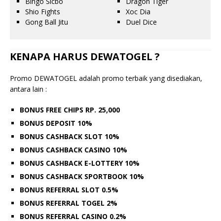
Bingo Sicbo
Dragon Tiger
Shio Fights
Xoc Dia
Gong Ball Jitu
Duel Dice
KENAPA HARUS DEWATOGEL ?
Promo DEWATOGEL adalah promo terbaik yang disediakan,
antara lain :
BONUS FREE CHIPS RP. 25,000
BONUS DEPOSIT 10%
BONUS CASHBACK SLOT 10%
BONUS CASHBACK CASINO 10%
BONUS CASHBACK E-LOTTERY 10%
BONUS CASHBACK SPORTBOOK 10%
BONUS REFERRAL SLOT 0.5%
BONUS REFERRAL TOGEL 2%
BONUS REFERRAL CASINO 0.2%