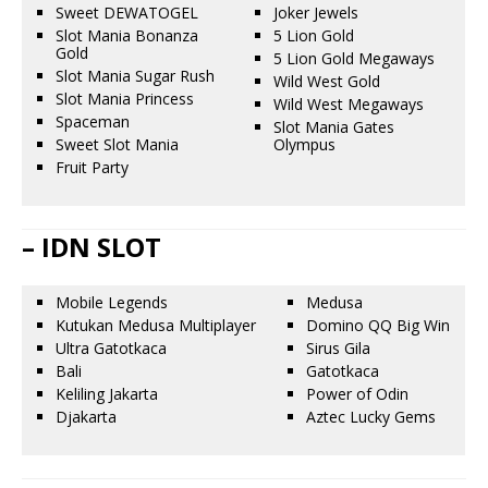
Sweet DEWATOGEL
Joker Jewels
Slot Mania Bonanza
5 Lion Gold
Gold
5 Lion Gold Megaways
Slot Mania Sugar Rush
Wild West Gold
Slot Mania Princess
Wild West Megaways
Spaceman
Slot Mania Gates
Sweet Slot Mania
Olympus
Fruit Party
– IDN SLOT
Mobile Legends
Medusa
Kutukan Medusa Multiplayer
Domino QQ Big Win
Ultra Gatotkaca
Sirus Gila
Bali
Gatotkaca
Keliling Jakarta
Power of Odin
Djakarta
Aztec Lucky Gems