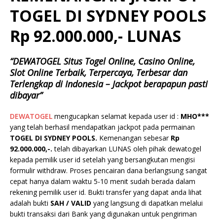
TOGEL DI SYDNEY POOLS
Rp 92.000.000,- LUNAS
“DEWATOGEL Situs Togel Online, Casino Online,
Slot Online Terbaik, Terpercaya, Terbesar dan
Terlengkap di Indonesia – Jackpot berapapun pasti
dibayar”
DEWATOGEL
mengucapkan selamat kepada user id :
MHO***
yang telah berhasil mendapatkan jackpot pada permainan
TOGEL DI SYDNEY POOLS.
Kemenangan sebesar
Rp
92.000.000,-.
telah dibayarkan LUNAS oleh pihak dewatogel
kepada pemilik user id setelah yang bersangkutan mengisi
formulir withdraw. Proses pencairan dana berlangsung sangat
cepat hanya dalam waktu 5-10 menit sudah berada dalam
rekening pemilik user id. Bukti transfer yang dapat anda lihat
adalah bukti
SAH / VALID
yang langsung di dapatkan melalui
bukti transaksi dari Bank yang digunakan untuk pengiriman