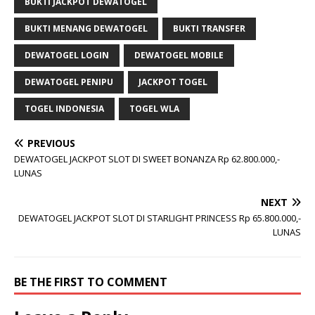
BUKTI JACKPOT DEWATOGEL
BUKTI MENANG DEWATOGEL
BUKTI TRANSFER
DEWATOGEL LOGIN
DEWATOGEL MOBILE
DEWATOGEL PENIPU
JACKPOT TOGEL
TOGEL INDONESIA
TOGEL WLA
PREVIOUS
DEWATOGEL JACKPOT SLOT DI SWEET BONANZA Rp 62.800.000,-
LUNAS
NEXT
DEWATOGEL JACKPOT SLOT DI STARLIGHT PRINCESS Rp 65.800.000,-
LUNAS
BE THE FIRST TO COMMENT