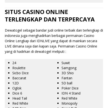
SITUS CASINO ONLINE
TERLENGKAP DAN TERPERCAYA
Dewatogel sebagai bandar judi online terbaik dan terlengkap di
indonesia juga menghadirkan berbagai permainan Casino
Online Lengkap dari IDNLIVE yang dapat di mainkan secara
LIVE dimana saja dan kapan saja. Permainan Casino Online
yang di hadirkan di dewatogel meliputi :
24
Suwit
Roulette
Samgong
Sicbo Dice
3D Shio
Baccarat
Fantan
12D
5D ball
Oglok
Poker Dice
Dice 6
IDN 4 Stand
Head Tail
Red White
Red White
Monopoly