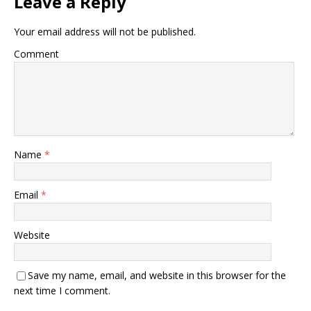
Leave a Reply
Your email address will not be published.
Comment
Name
*
Email
*
Website
Save my name, email, and website in this browser for the
next time I comment.