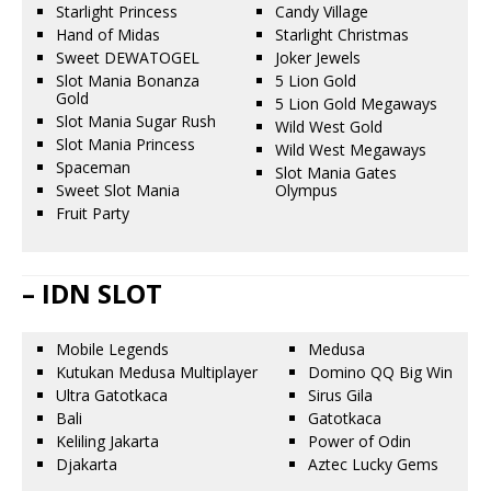
Starlight Princess
Candy Village
Hand of Midas
Starlight Christmas
Sweet DEWATOGEL
Joker Jewels
Slot Mania Bonanza
5 Lion Gold
Gold
5 Lion Gold Megaways
Slot Mania Sugar Rush
Wild West Gold
Slot Mania Princess
Wild West Megaways
Spaceman
Slot Mania Gates
Sweet Slot Mania
Olympus
Fruit Party
– IDN SLOT
Mobile Legends
Medusa
Kutukan Medusa Multiplayer
Domino QQ Big Win
Ultra Gatotkaca
Sirus Gila
Bali
Gatotkaca
Keliling Jakarta
Power of Odin
Djakarta
Aztec Lucky Gems