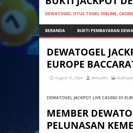
BUKTI JACKPOT D
DEWATOGEL SITUS TOGEL ONLINE, CASINO
BERANDA
BUKTI PEMBAYARAN DEW
DEWATOGEL JACKP
EUROPE BACCARAT 
August 15, 2024
detoadm
Bukti J
DEWATOGEL JACKPOT LIVE CASINO DI EURO
MEMBER DEWATO
PELUNASAN KEME