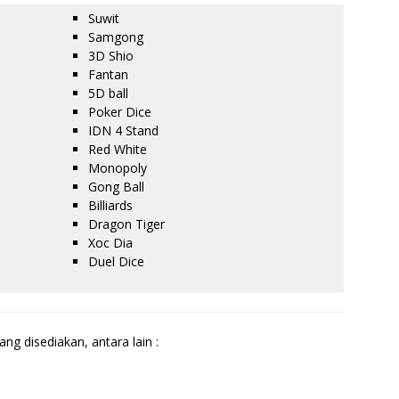
Suwit
Samgong
3D Shio
Fantan
5D ball
Poker Dice
IDN 4 Stand
Red White
Monopoly
Gong Ball
Billiards
Dragon Tiger
Xoc Dia
Duel Dice
 disediakan, antara lain :