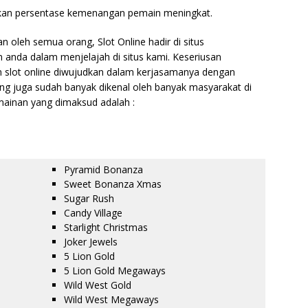
nkan persentase kemenangan pemain meningkat.
 oleh semua orang, Slot Online hadir di situs
nda dalam menjelajah di situs kami. Keseriusan
lot online diwujudkan dalam kerjasamanya dengan
yang juga sudah banyak dikenal oleh banyak masyarakat di
mainan yang dimaksud adalah :
Pyramid Bonanza
Sweet Bonanza Xmas
Sugar Rush
Candy Village
Starlight Christmas
Joker Jewels
5 Lion Gold
5 Lion Gold Megaways
Wild West Gold
Wild West Megaways