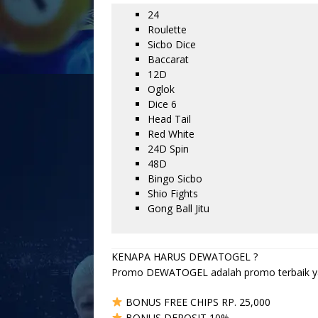
24
Roulette
Sicbo Dice
Baccarat
12D
Oglok
Dice 6
Head Tail
Red White
24D Spin
48D
Bingo Sicbo
Shio Fights
Gong Ball Jitu
KENAPA HARUS DEWATOGEL ?
Promo DEWATOGEL adalah promo terbaik yang
BONUS FREE CHIPS RP. 25,000
BONUS DEPOSIT 10%