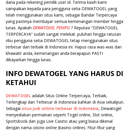
dana pada rekening pemilik user id. Terima kasih kami
sampaikan kepada para pengguna setia DEWATOGEL yang
telah menggunakan situs kami, sebagai Bandar Terpercaya
yang pastinya membayar semua kemenangan member hingga
lunas. Apakah
DEWATOGEL PENIPU
? Reputasi “DEWATOGEL
TERPERCAYA” sudah sangat melekat. puluhan hingga ratusan
ribu pengguna setia DEWATOGEL tetap menggunakan situs
terbesar dan terbaik di Indonesia ini. Hapus rasa was-was dan
khawatir anda, kemenangan anda berapapun PASTI
dibayarkan hingga lunas.
INFO DEWATOGEL YANG HARUS DI
KETAHUI
DEWATOGEL
adalah Situs Online Terpercaya, Terbaik,
Terlengkap dan Terbesar di Indonesia bahkan di Asia sekalipun.
Sebagai
situs judi online terbesar di Indonesia
, Dewatogel
menyediakan permainan seperti Togel online, Slot online,
Sportsbook dan juga Live Casino atau yang biasa dikenal
dengan nama
casino online
(kasino online). Fitur-fitur yang