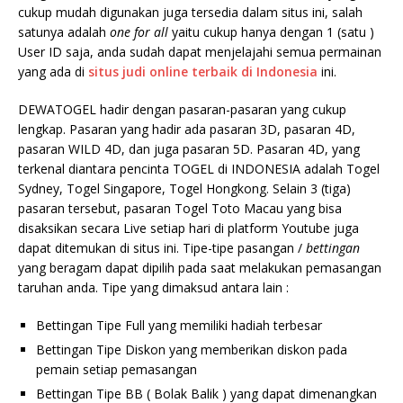
cukup mudah digunakan juga tersedia dalam situs ini, salah
satunya adalah
one for all
yaitu cukup hanya dengan 1 (satu )
User ID saja, anda sudah dapat menjelajahi semua permainan
yang ada di
situs judi online terbaik di Indonesia
ini.
DEWATOGEL hadir dengan pasaran-pasaran yang cukup
lengkap. Pasaran yang hadir ada pasaran 3D, pasaran 4D,
pasaran WILD 4D, dan juga pasaran 5D. Pasaran 4D, yang
terkenal diantara pencinta TOGEL di INDONESIA adalah Togel
Sydney, Togel Singapore, Togel Hongkong. Selain 3 (tiga)
pasaran tersebut, pasaran Togel Toto Macau yang bisa
disaksikan secara Live setiap hari di platform Youtube juga
dapat ditemukan di situs ini. Tipe-tipe pasangan /
bettingan
yang beragam dapat dipilih pada saat melakukan pemasangan
taruhan anda. Tipe yang dimaksud antara lain :
Bettingan Tipe Full yang memiliki hadiah terbesar
Bettingan Tipe Diskon yang memberikan diskon pada
pemain setiap pemasangan
Bettingan Tipe BB ( Bolak Balik ) yang dapat dimenangkan