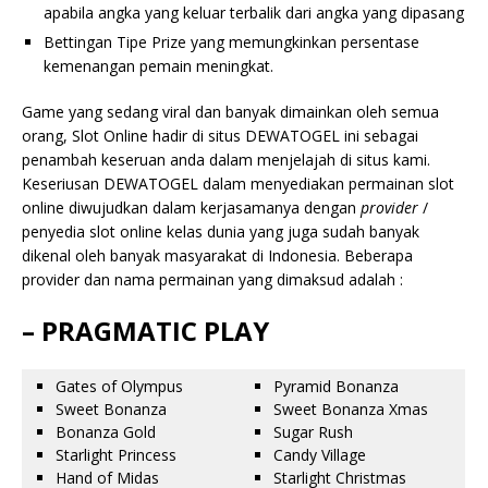
apabila angka yang keluar terbalik dari angka yang dipasang
Bettingan Tipe Prize yang memungkinkan persentase
kemenangan pemain meningkat.
Game yang sedang viral dan banyak dimainkan oleh semua
orang, Slot Online hadir di situs DEWATOGEL ini sebagai
penambah keseruan anda dalam menjelajah di situs kami.
Keseriusan DEWATOGEL dalam menyediakan permainan slot
online diwujudkan dalam kerjasamanya dengan
provider
/
penyedia slot online kelas dunia yang juga sudah banyak
dikenal oleh banyak masyarakat di Indonesia. Beberapa
provider dan nama permainan yang dimaksud adalah :
– PRAGMATIC PLAY
Gates of Olympus
Pyramid Bonanza
Sweet Bonanza
Sweet Bonanza Xmas
Bonanza Gold
Sugar Rush
Starlight Princess
Candy Village
Hand of Midas
Starlight Christmas