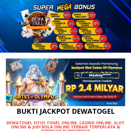
BUKTI JACKPOT DEWATOGEL
DEWATOGEL SITUS TOGEL ONLINE, CASINO ONLINE, SLOT
ONLINE & JUDI BOLA ONLINE TERBAIK TERPERCAYA &
TERBESAR DI INDONESIA