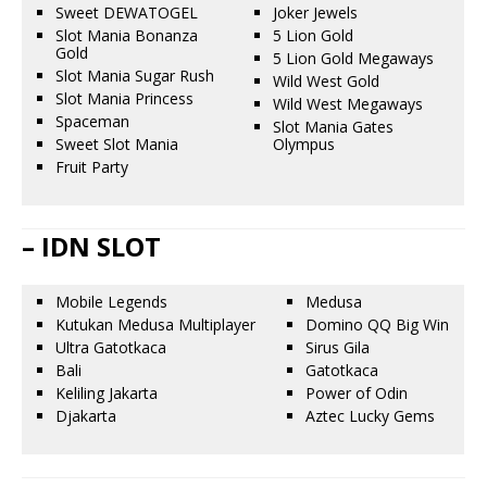
Sweet DEWATOGEL
Joker Jewels
Slot Mania Bonanza
5 Lion Gold
Gold
5 Lion Gold Megaways
Slot Mania Sugar Rush
Wild West Gold
Slot Mania Princess
Wild West Megaways
Spaceman
Slot Mania Gates
Sweet Slot Mania
Olympus
Fruit Party
– IDN SLOT
Mobile Legends
Medusa
Kutukan Medusa Multiplayer
Domino QQ Big Win
Ultra Gatotkaca
Sirus Gila
Bali
Gatotkaca
Keliling Jakarta
Power of Odin
Djakarta
Aztec Lucky Gems