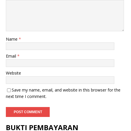
Name
*
Email
*
Website
Save my name, email, and website in this browser for the
next time I comment.
BUKTI PEMBAYARAN