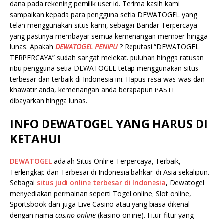
dana pada rekening pemilik user id. Terima kasih kami
sampaikan kepada para pengguna setia DEWATOGEL yang
telah menggunakan situs kami, sebagai Bandar Terpercaya
yang pastinya membayar semua kemenangan member hingga
lunas. Apakah
DEWATOGEL PENIPU
? Reputasi “DEWATOGEL
TERPERCAYA” sudah sangat melekat. puluhan hingga ratusan
ribu pengguna setia DEWATOGEL tetap menggunakan situs
terbesar dan terbaik di Indonesia ini. Hapus rasa was-was dan
khawatir anda, kemenangan anda berapapun PASTI
dibayarkan hingga lunas.
INFO DEWATOGEL YANG HARUS DI
KETAHUI
DEWATOGEL
adalah Situs Online Terpercaya, Terbaik,
Terlengkap dan Terbesar di Indonesia bahkan di Asia sekalipun.
Sebagai
situs judi online terbesar di Indonesia
, Dewatogel
menyediakan permainan seperti Togel online, Slot online,
Sportsbook dan juga Live Casino atau yang biasa dikenal
dengan nama
casino online
(kasino online). Fitur-fitur yang