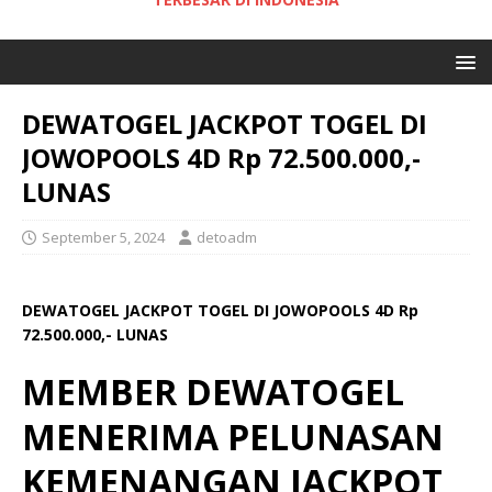
DEWATOGEL JACKPOT TOGEL DI
JOWOPOOLS 4D Rp 72.500.000,-
LUNAS
September 5, 2024
detoadm
DEWATOGEL JACKPOT TOGEL DI JOWOPOOLS 4D Rp
72.500.000,- LUNAS
MEMBER DEWATOGEL
MENERIMA PELUNASAN
KEMENANGAN JACKPOT