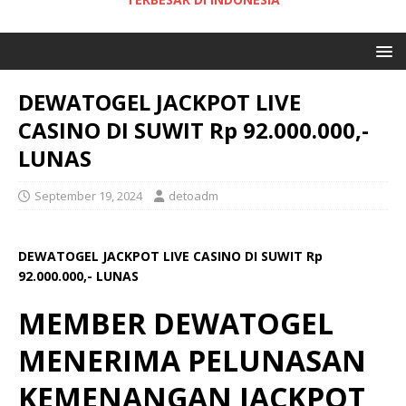
DEWATOGEL JACKPOT LIVE
CASINO DI SUWIT Rp 92.000.000,-
LUNAS
September 19, 2024
detoadm
DEWATOGEL JACKPOT LIVE CASINO DI SUWIT Rp
92.000.000,- LUNAS
MEMBER DEWATOGEL
MENERIMA PELUNASAN
KEMENANGAN JACKPOT