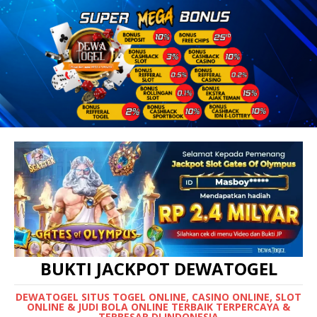
BUKTI JACKPOT DEWATOGEL
DEWATOGEL SITUS TOGEL ONLINE, CASINO ONLINE, SLOT
ONLINE & JUDI BOLA ONLINE TERBAIK TERPERCAYA &
TERBESAR DI INDONESIA