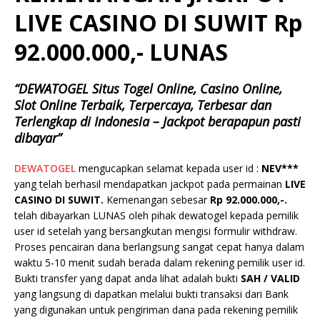
LIVE CASINO DI SUWIT Rp
92.000.000,- LUNAS
“DEWATOGEL Situs Togel Online, Casino Online,
Slot Online Terbaik, Terpercaya, Terbesar dan
Terlengkap di Indonesia – Jackpot berapapun pasti
dibayar”
DEWATOGEL
mengucapkan selamat kepada user id :
NEV***
yang telah berhasil mendapatkan jackpot pada permainan
LIVE
CASINO DI SUWIT.
Kemenangan sebesar
Rp 92.000.000,-.
telah dibayarkan LUNAS oleh pihak dewatogel kepada pemilik
user id setelah yang bersangkutan mengisi formulir withdraw.
Proses pencairan dana berlangsung sangat cepat hanya dalam
waktu 5-10 menit sudah berada dalam rekening pemilik user id.
Bukti transfer yang dapat anda lihat adalah bukti
SAH / VALID
yang langsung di dapatkan melalui bukti transaksi dari Bank
yang digunakan untuk pengiriman dana pada rekening pemilik