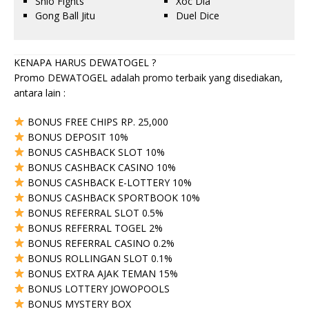
Shio Fights
Xoc Dia
Gong Ball Jitu
Duel Dice
KENAPA HARUS DEWATOGEL ?
Promo DEWATOGEL adalah promo terbaik yang disediakan,
antara lain :
BONUS FREE CHIPS RP. 25,000
BONUS DEPOSIT 10%
BONUS CASHBACK SLOT 10%
BONUS CASHBACK CASINO 10%
BONUS CASHBACK E-LOTTERY 10%
BONUS CASHBACK SPORTBOOK 10%
BONUS REFERRAL SLOT 0.5%
BONUS REFERRAL TOGEL 2%
BONUS REFERRAL CASINO 0.2%
BONUS ROLLINGAN SLOT 0.1%
BONUS EXTRA AJAK TEMAN 15%
BONUS LOTTERY JOWOPOOLS
BONUS MYSTERY BOX