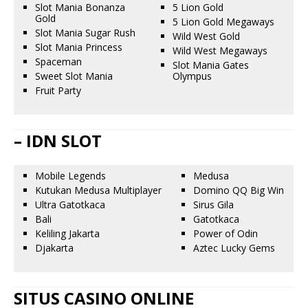
Slot Mania Bonanza
5 Lion Gold
Gold
5 Lion Gold Megaways
Slot Mania Sugar Rush
Wild West Gold
Slot Mania Princess
Wild West Megaways
Spaceman
Slot Mania Gates
Sweet Slot Mania
Olympus
Fruit Party
– IDN SLOT
Mobile Legends
Medusa
Kutukan Medusa Multiplayer
Domino QQ Big Win
Ultra Gatotkaca
Sirus Gila
Bali
Gatotkaca
Keliling Jakarta
Power of Odin
Djakarta
Aztec Lucky Gems
SITUS CASINO ONLINE