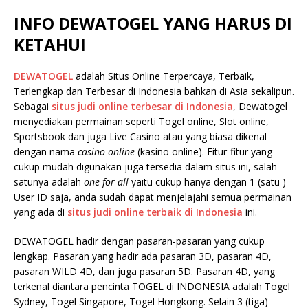
INFO DEWATOGEL YANG HARUS DI
KETAHUI
DEWATOGEL
adalah Situs Online Terpercaya, Terbaik,
Terlengkap dan Terbesar di Indonesia bahkan di Asia sekalipun.
Sebagai
situs judi online terbesar di Indonesia
, Dewatogel
menyediakan permainan seperti Togel online, Slot online,
Sportsbook dan juga Live Casino atau yang biasa dikenal
dengan nama
casino online
(kasino online). Fitur-fitur yang
cukup mudah digunakan juga tersedia dalam situs ini, salah
satunya adalah
one for all
yaitu cukup hanya dengan 1 (satu )
User ID saja, anda sudah dapat menjelajahi semua permainan
yang ada di
situs judi online terbaik di Indonesia
ini.
DEWATOGEL hadir dengan pasaran-pasaran yang cukup
lengkap. Pasaran yang hadir ada pasaran 3D, pasaran 4D,
pasaran WILD 4D, dan juga pasaran 5D. Pasaran 4D, yang
terkenal diantara pencinta TOGEL di INDONESIA adalah Togel
Sydney, Togel Singapore, Togel Hongkong. Selain 3 (tiga)