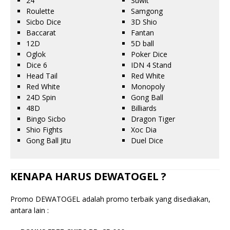
24
Suwit
Roulette
Samgong
Sicbo Dice
3D Shio
Baccarat
Fantan
12D
5D ball
Oglok
Poker Dice
Dice 6
IDN 4 Stand
Head Tail
Red White
Red White
Monopoly
24D Spin
Gong Ball
48D
Billiards
Bingo Sicbo
Dragon Tiger
Shio Fights
Xoc Dia
Gong Ball Jitu
Duel Dice
KENAPA HARUS DEWATOGEL ?
Promo DEWATOGEL adalah promo terbaik yang disediakan,
antara lain :