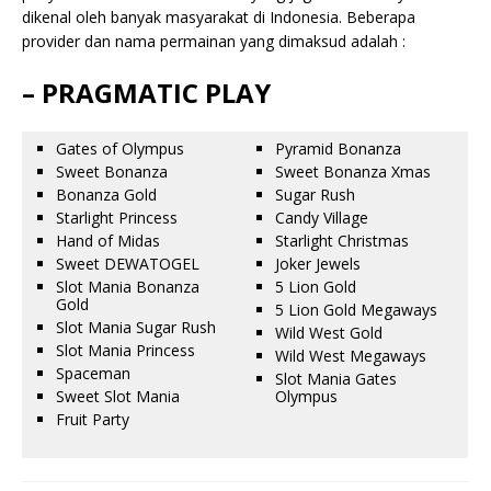
dikenal oleh banyak masyarakat di Indonesia. Beberapa
provider dan nama permainan yang dimaksud adalah :
– PRAGMATIC PLAY
Gates of Olympus
Pyramid Bonanza
Sweet Bonanza
Sweet Bonanza Xmas
Bonanza Gold
Sugar Rush
Starlight Princess
Candy Village
Hand of Midas
Starlight Christmas
Sweet DEWATOGEL
Joker Jewels
Slot Mania Bonanza
5 Lion Gold
Gold
5 Lion Gold Megaways
Slot Mania Sugar Rush
Wild West Gold
Slot Mania Princess
Wild West Megaways
Spaceman
Slot Mania Gates
Sweet Slot Mania
Olympus
Fruit Party