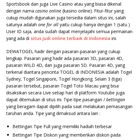
Sportsbook dan juga Live Casino atau yang biasa dikenal
dengan nama
casino online
(kasino online). Fitur-fitur yang
cukup mudah digunakan juga tersedia dalam situs ini, salah
satunya adalah
one for all
yaitu cukup hanya dengan 1 (satu )
User ID saja, anda sudah dapat menjelajahi semua permainan
yang ada di
situs judi online terbaik di Indonesia
ini.
DEWATOGEL hadir dengan pasaran-pasaran yang cukup
lengkap. Pasaran yang hadir ada pasaran 3D, pasaran 4D,
pasaran WILD 4D, dan juga pasaran 5D. Pasaran 4D, yang
terkenal diantara pencinta TOGEL di INDONESIA adalah Togel
Sydney, Togel Singapore, Togel Hongkong. Selain 3 (tiga)
pasaran tersebut, pasaran Togel Toto Macau yang bisa
disaksikan secara Live setiap hari di platform Youtube juga
dapat ditemukan di situs ini. Tipe-tipe pasangan /
bettingan
yang beragam dapat dipilih pada saat melakukan pemasangan
taruhan anda. Tipe yang dimaksud antara lain :
Bettingan Tipe Full yang memiliki hadiah terbesar
Bettingan Tipe Diskon yang memberikan diskon pada