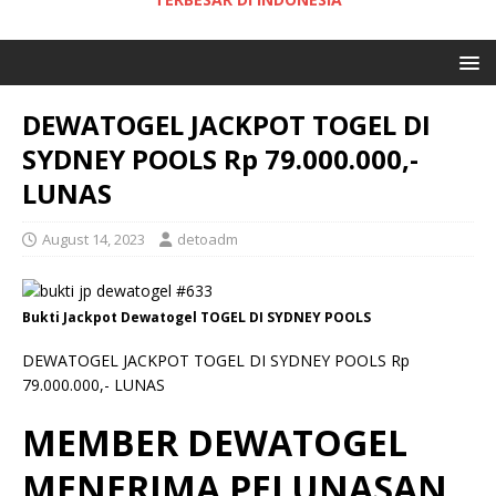
DEWATOGEL JACKPOT TOGEL DI
SYDNEY POOLS Rp 79.000.000,-
LUNAS
August 14, 2023
detoadm
Bukti Jackpot Dewatogel TOGEL DI SYDNEY POOLS
DEWATOGEL JACKPOT TOGEL DI SYDNEY POOLS Rp
79.000.000,- LUNAS
MEMBER DEWATOGEL
MENERIMA PELUNASAN