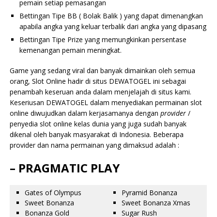
pemain setiap pemasangan
Bettingan Tipe BB ( Bolak Balik ) yang dapat dimenangkan
apabila angka yang keluar terbalik dari angka yang dipasang
Bettingan Tipe Prize yang memungkinkan persentase
kemenangan pemain meningkat.
Game yang sedang viral dan banyak dimainkan oleh semua
orang, Slot Online hadir di situs DEWATOGEL ini sebagai
penambah keseruan anda dalam menjelajah di situs kami.
Keseriusan DEWATOGEL dalam menyediakan permainan slot
online diwujudkan dalam kerjasamanya dengan
provider
/
penyedia slot online kelas dunia yang juga sudah banyak
dikenal oleh banyak masyarakat di Indonesia. Beberapa
provider dan nama permainan yang dimaksud adalah :
– PRAGMATIC PLAY
Gates of Olympus
Pyramid Bonanza
Sweet Bonanza
Sweet Bonanza Xmas
Bonanza Gold
Sugar Rush