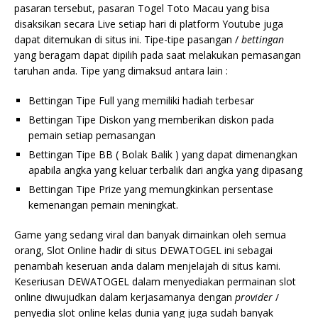
pasaran tersebut, pasaran Togel Toto Macau yang bisa
disaksikan secara Live setiap hari di platform Youtube juga
dapat ditemukan di situs ini. Tipe-tipe pasangan /
bettingan
yang beragam dapat dipilih pada saat melakukan pemasangan
taruhan anda. Tipe yang dimaksud antara lain :
Bettingan Tipe Full yang memiliki hadiah terbesar
Bettingan Tipe Diskon yang memberikan diskon pada
pemain setiap pemasangan
Bettingan Tipe BB ( Bolak Balik ) yang dapat dimenangkan
apabila angka yang keluar terbalik dari angka yang dipasang
Bettingan Tipe Prize yang memungkinkan persentase
kemenangan pemain meningkat.
Game yang sedang viral dan banyak dimainkan oleh semua
orang, Slot Online hadir di situs DEWATOGEL ini sebagai
penambah keseruan anda dalam menjelajah di situs kami.
Keseriusan DEWATOGEL dalam menyediakan permainan slot
online diwujudkan dalam kerjasamanya dengan
provider
/
penyedia slot online kelas dunia yang juga sudah banyak