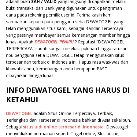
adalah bukti
SAH / VALID
yang langsung di dapatkan melalui
bukti transaksi dari Bank yang digunakan untuk pengiriman
dana pada rekening pemilik user id. Terima kasih kami
sampaikan kepada para pengguna setia DEWATOGEL yang
telah menggunakan situs kami, sebagai Bandar Terpercaya
yang pastinya membayar semua kemenangan member hingga
lunas. Apakah
DEWATOGEL PENIPU
? Reputasi “DEWATOGEL
TERPERCAYA” sudah sangat melekat. puluhan hingga ratusan
ribu pengguna setia DEWATOGEL tetap menggunakan situs
terbesar dan terbaik di Indonesia ini. Hapus rasa was-was dan
khawatir anda, kemenangan anda berapapun PASTI
dibayarkan hingga lunas.
INFO DEWATOGEL YANG HARUS DI
KETAHUI
DEWATOGEL
adalah Situs Online Terpercaya, Terbaik,
Terlengkap dan Terbesar di Indonesia bahkan di Asia sekalipun.
Sebagai
situs judi online terbesar di Indonesia
, Dewatogel
menyediakan permainan seperti Togel online, Slot online,