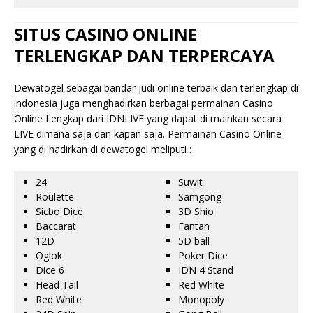
SITUS CASINO ONLINE
TERLENGKAP DAN TERPERCAYA
Dewatogel sebagai bandar judi online terbaik dan terlengkap di
indonesia juga menghadirkan berbagai permainan Casino
Online Lengkap dari IDNLIVE yang dapat di mainkan secara
LIVE dimana saja dan kapan saja. Permainan Casino Online
yang di hadirkan di dewatogel meliputi :
24
Suwit
Roulette
Samgong
Sicbo Dice
3D Shio
Baccarat
Fantan
12D
5D ball
Oglok
Poker Dice
Dice 6
IDN 4 Stand
Head Tail
Red White
Red White
Monopoly