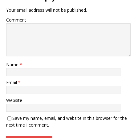
Your email address will not be published.
Comment
Name
*
Email
*
Website
Save my name, email, and website in this browser for the
next time I comment.