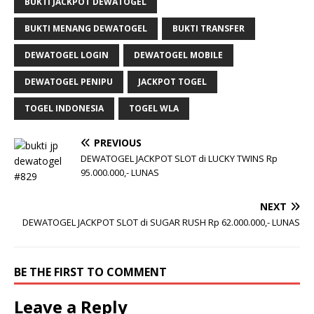
BUKTI JACKPOT DEWATOGEL
BUKTI MENANG DEWATOGEL
BUKTI TRANSFER
DEWATOGEL LOGIN
DEWATOGEL MOBILE
DEWATOGEL PENIPU
JACKPOT TOGEL
TOGEL INDONESIA
TOGEL WLA
PREVIOUS
DEWATOGEL JACKPOT SLOT di LUCKY TWINS Rp
95.000.000,- LUNAS
NEXT
DEWATOGEL JACKPOT SLOT di SUGAR RUSH Rp 62.000.000,- LUNAS
BE THE FIRST TO COMMENT
Leave a Reply