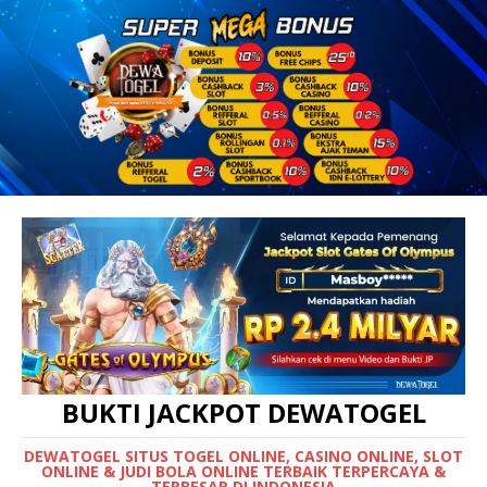
BUKTI JACKPOT DEWATOGEL
DEWATOGEL SITUS TOGEL ONLINE, CASINO ONLINE, SLOT
ONLINE & JUDI BOLA ONLINE TERBAIK TERPERCAYA &
TERBESAR DI INDONESIA