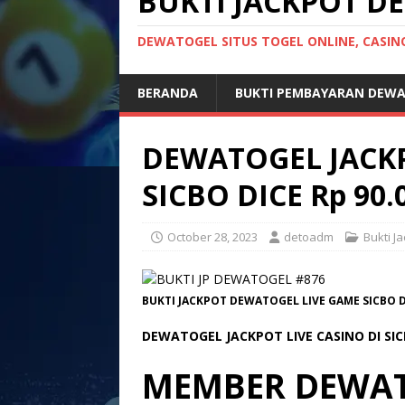
BUKTI JACKPOT D
DEWATOGEL SITUS TOGEL ONLINE, CASINO
BERANDA
BUKTI PEMBAYARAN DEW
DEWATOGEL JACKP
SICBO DICE Rp 90.
October 28, 2023
detoadm
Bukti 
BUKTI JACKPOT DEWATOGEL LIVE GAME SICBO D
DEWATOGEL JACKPOT LIVE CASINO DI SICB
MEMBER DEWA