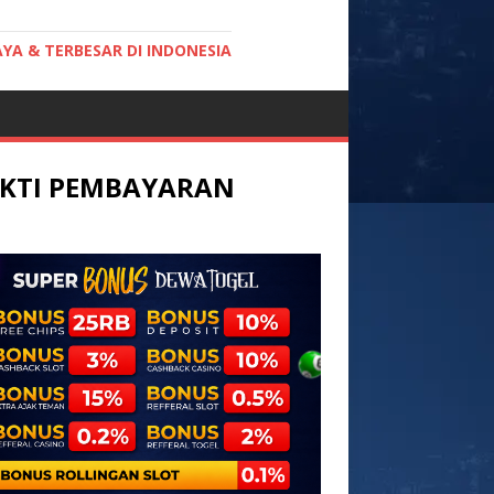
YA & TERBESAR DI INDONESIA
KTI PEMBAYARAN