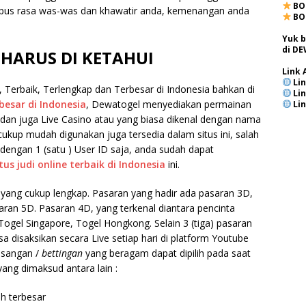
BO
. Hapus rasa was-was dan khawatir anda, kemenangan anda
BO
Yuk b
di D
HARUS DI KETAHUI
Link 
Lin
, Terbaik, Terlengkap dan Terbesar di Indonesia bahkan di
Lin
rbesar di Indonesia
, Dewatogel menyediakan permainan
Lin
k dan juga Live Casino atau yang biasa dikenal dengan nama
g cukup mudah digunakan juga tersedia dalam situs ini, salah
dengan 1 (satu ) User ID saja, anda sudah dapat
itus judi online terbaik di Indonesia
ini.
ang cukup lengkap. Pasaran yang hadir ada pasaran 3D,
ran 5D. Pasaran 4D, yang terkenal diantara pencinta
gel Singapore, Togel Hongkong. Selain 3 (tiga) pasaran
a disaksikan secara Live setiap hari di platform Youtube
pasangan /
bettingan
yang beragam dapat dipilih pada saat
ng dimaksud antara lain :
ah terbesar