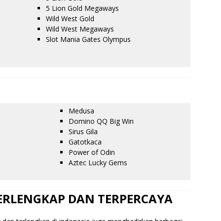
5 Lion Gold Megaways
Wild West Gold
Wild West Megaways
Slot Mania Gates Olympus
Medusa
Domino QQ Big Win
Sirus Gila
Gatotkaca
Power of Odin
Aztec Lucky Gems
TERLENGKAP DAN TERPERCAYA