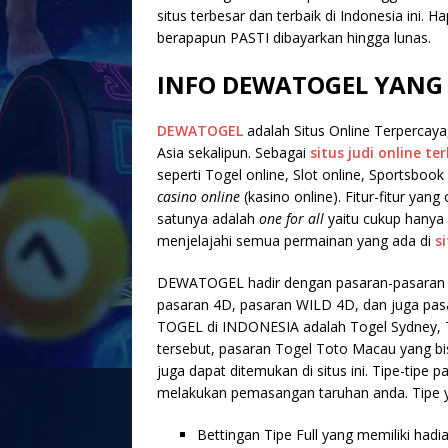
situs terbesar dan terbaik di Indonesia ini
berapapun PASTI dibayarkan hingga lunas.
INFO DEWATOGEL YANG 
DEWATOGE
L
adalah Situs Online Terpercaya
Asia sekalipun. Sebagai
situs judi online te
seperti Togel online, Slot online, Sportsboo
casino online
(kasino online). Fitur-fitur yan
satunya adalah
one for all
yaitu cukup hanya 
menjelajahi semua permainan yang ada di
s
DEWATOGEL hadir dengan pasaran-pasaran y
pasaran 4D, pasaran WILD 4D, dan juga pasa
TOGEL di INDONESIA adalah Togel Sydney, To
tersebut, pasaran Togel Toto Macau yang bis
juga dapat ditemukan di situs ini. Tipe-tipe 
melakukan pemasangan taruhan anda. Tipe ya
Bettingan Tipe Full yang memiliki hadi