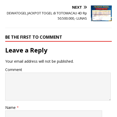
NEXT
DEWATOGEL JACKPOT TOGEL di TOTOMACAU 4D Rp
50.500.000,- LUNAS
BE THE FIRST TO COMMENT
Leave a Reply
Your email address will not be published.
Comment
Name
*