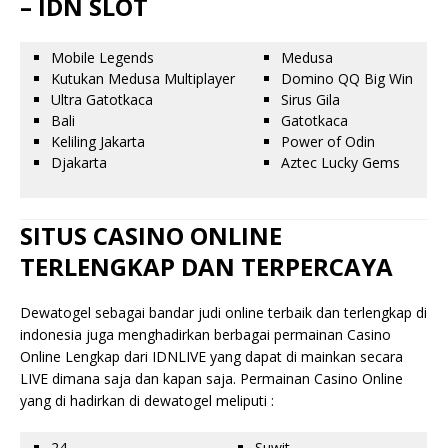
– IDN SLOT
Mobile Legends
Medusa
Kutukan Medusa Multiplayer
Domino QQ Big Win
Ultra Gatotkaca
Sirus Gila
Bali
Gatotkaca
Keliling Jakarta
Power of Odin
Djakarta
Aztec Lucky Gems
SITUS CASINO ONLINE
TERLENGKAP DAN TERPERCAYA
Dewatogel sebagai bandar judi online terbaik dan terlengkap di
indonesia juga menghadirkan berbagai permainan Casino
Online Lengkap dari IDNLIVE yang dapat di mainkan secara
LIVE dimana saja dan kapan saja. Permainan Casino Online
yang di hadirkan di dewatogel meliputi :
24
Suwit