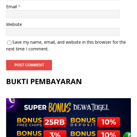
Email
*
Website
Save my name, email, and website in this browser for the
next time I comment.
BUKTI PEMBAYARAN