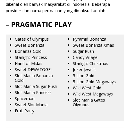
dikenal oleh banyak masyarakat di Indonesia. Beberapa
provider dan nama permainan yang dimaksud adalah :
– PRAGMATIC PLAY
Gates of Olympus
Pyramid Bonanza
Sweet Bonanza
Sweet Bonanza Xmas
Bonanza Gold
Sugar Rush
Starlight Princess
Candy Village
Hand of Midas
Starlight Christmas
Sweet DEWATOGEL
Joker Jewels
Slot Mania Bonanza
5 Lion Gold
Gold
5 Lion Gold Megaways
Slot Mania Sugar Rush
Wild West Gold
Slot Mania Princess
Wild West Megaways
Spaceman
Slot Mania Gates
Sweet Slot Mania
Olympus
Fruit Party