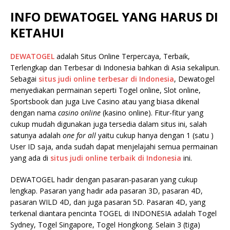
INFO DEWATOGEL YANG HARUS DI
KETAHUI
DEWATOGEL
adalah Situs Online Terpercaya, Terbaik,
Terlengkap dan Terbesar di Indonesia bahkan di Asia sekalipun.
Sebagai
situs judi online terbesar di Indonesia
, Dewatogel
menyediakan permainan seperti Togel online, Slot online,
Sportsbook dan juga Live Casino atau yang biasa dikenal
dengan nama
casino online
(kasino online). Fitur-fitur yang
cukup mudah digunakan juga tersedia dalam situs ini, salah
satunya adalah
one for all
yaitu cukup hanya dengan 1 (satu )
User ID saja, anda sudah dapat menjelajahi semua permainan
yang ada di
situs judi online terbaik di Indonesia
ini.
DEWATOGEL hadir dengan pasaran-pasaran yang cukup
lengkap. Pasaran yang hadir ada pasaran 3D, pasaran 4D,
pasaran WILD 4D, dan juga pasaran 5D. Pasaran 4D, yang
terkenal diantara pencinta TOGEL di INDONESIA adalah Togel
Sydney, Togel Singapore, Togel Hongkong. Selain 3 (tiga)