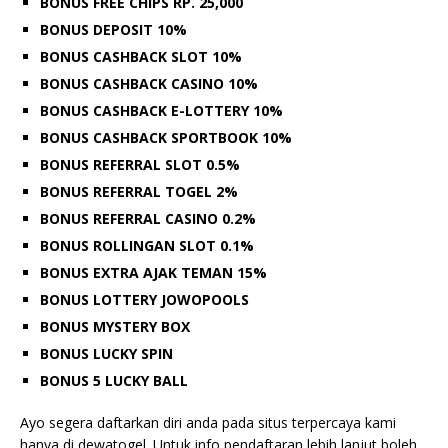
BONUS FREE CHIPS RP. 25,000
BONUS DEPOSIT 10%
BONUS CASHBACK SLOT 10%
BONUS CASHBACK CASINO 10%
BONUS CASHBACK E-LOTTERY 10%
BONUS CASHBACK SPORTBOOK 10%
BONUS REFERRAL SLOT 0.5%
BONUS REFERRAL TOGEL 2%
BONUS REFERRAL CASINO 0.2%
BONUS ROLLINGAN SLOT 0.1%
BONUS EXTRA AJAK TEMAN 15%
BONUS LOTTERY JOWOPOOLS
BONUS MYSTERY BOX
BONUS LUCKY SPIN
BONUS 5 LUCKY BALL
Ayo segera daftarkan diri anda pada situs terpercaya kami
hanya di dewatogel. Untuk info pendaftaran lebih lanjut boleh