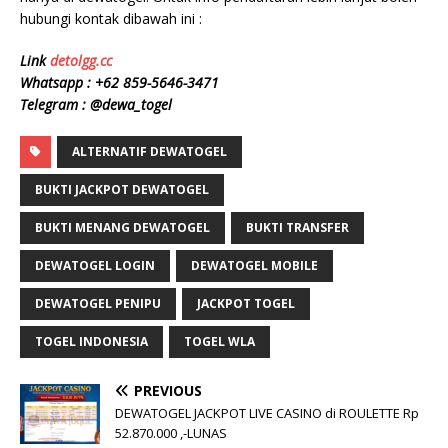
hubungi kontak dibawah ini :
Link
detolgg.cc
Whatsapp :
+62 859-5646-3471
Telegram : @dewa_togel
ALTERNATIF DEWATOGEL
BUKTI JACKPOT DEWATOGEL
BUKTI MENANG DEWATOGEL
BUKTI TRANSFER
DEWATOGEL LOGIN
DEWATOGEL MOBILE
DEWATOGEL PENIPU
JACKPOT TOGEL
TOGEL INDONESIA
TOGEL WLA
PREVIOUS
DEWATOGEL JACKPOT LIVE CASINO di ROULETTE Rp
52.870.000 ,-LUNAS