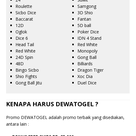
Roulette
Samgong
Sicbo Dice
3D Shio
Baccarat
Fantan
12D
5D ball
Oglok
Poker Dice
Dice 6
IDN 4 Stand
Head Tail
Red White
Red White
Monopoly
24D Spin
Gong Ball
48D
Billiards
Bingo Sicbo
Dragon Tiger
Shio Fights
Xoc Dia
Gong Ball Jitu
Duel Dice
KENAPA HARUS DEWATOGEL ?
Promo DEWATOGEL adalah promo terbaik yang disediakan,
antara lain :