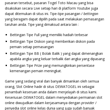
pasaran tersebut, pasaran Togel Toto Macau yang bisa
disaksikan secara Live setiap hari di platform Youtube juga
dapat ditemukan di situs ini. Tipe-tipe pasangan /
bettingan
yang beragam dapat dipilih pada saat melakukan pemasangan
taruhan anda. Tipe yang dimaksud antara lain :
Bettingan Tipe Full yang memiliki hadiah terbesar
Bettingan Tipe Diskon yang memberikan diskon pada
pemain setiap pemasangan
Bettingan Tipe BB ( Bolak Balik ) yang dapat dimenangkan
apabila angka yang keluar terbalik dari angka yang dipasang
Bettingan Tipe Prize yang memungkinkan persentase
kemenangan pemain meningkat.
Game yang sedang viral dan banyak dimainkan oleh semua
orang, Slot Online hadir di situs DEWATOGEL ini sebagai
penambah keseruan anda dalam menjelajah di situs kami.
Keseriusan DEWATOGEL dalam menyediakan permainan slot
online diwujudkan dalam kerjasamanya dengan
provider
/
penyedia slot online kelas dunia yang juga sudah banyak