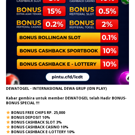
DEWATOGEL - INTERNASIONAL DEWA GRUP (IDN PLAY)
Kabar gembira untuk member DEWATOGEL telah Hadir
BONUS-
BONUS SPECIAL
!!!
BONUS FREE CHIPS RP. 25,000
BONUS DEPOSIT 10%
BONUS CASHBACK SLOT 3%
BONUS CASHBACK CASINO 10%
BONUS CASHBACK E-LOTTERY 10%