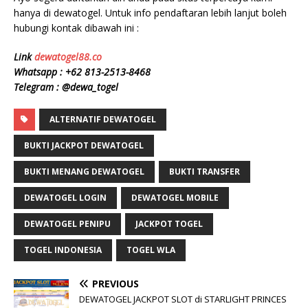
hanya di dewatogel. Untuk info pendaftaran lebih lanjut boleh
hubungi kontak dibawah ini :
Link
dewatogel88.co
Whatsapp :
+62 813-2513-8468
Telegram : @dewa_togel
ALTERNATIF DEWATOGEL
BUKTI JACKPOT DEWATOGEL
BUKTI MENANG DEWATOGEL
BUKTI TRANSFER
DEWATOGEL LOGIN
DEWATOGEL MOBILE
DEWATOGEL PENIPU
JACKPOT TOGEL
TOGEL INDONESIA
TOGEL WLA
PREVIOUS
DEWATOGEL JACKPOT SLOT di STARLIGHT PRINCES