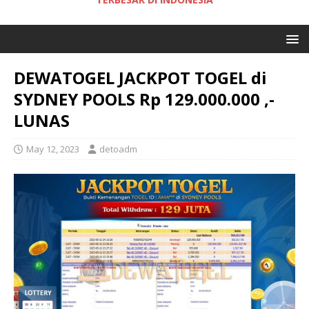
DEWATOGEL JACKPOT TOGEL di
SYDNEY POOLS Rp 129.000.000 ,-
LUNAS
May 12, 2023
detoadm