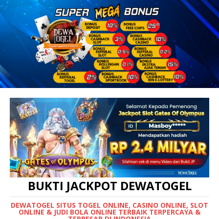
BUKTI JACKPOT DEWATOGEL
DEWATOGEL SITUS TOGEL ONLINE, CASINO ONLINE, SLOT
ONLINE & JUDI BOLA ONLINE TERBAIK TERPERCAYA &
TERBESAR DI INDONESIA