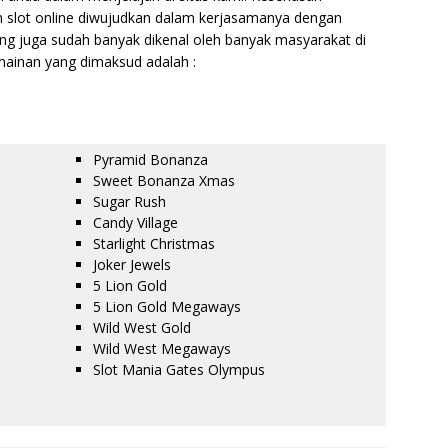
lot online diwujudkan dalam kerjasamanya dengan
yang juga sudah banyak dikenal oleh banyak masyarakat di
mainan yang dimaksud adalah :
Pyramid Bonanza
Sweet Bonanza Xmas
Sugar Rush
Candy Village
Starlight Christmas
Joker Jewels
5 Lion Gold
5 Lion Gold Megaways
Wild West Gold
Wild West Megaways
Slot Mania Gates Olympus