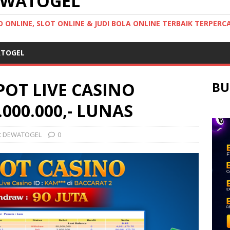
EWATOGEL
 ONLINE, SLOT ONLINE & JUDI BOLA ONLINE TERBAIK TERPERCA
ATOGEL
OT LIVE CASINO
BU
.000.000,- LUNAS
ot DEWATOGEL
0