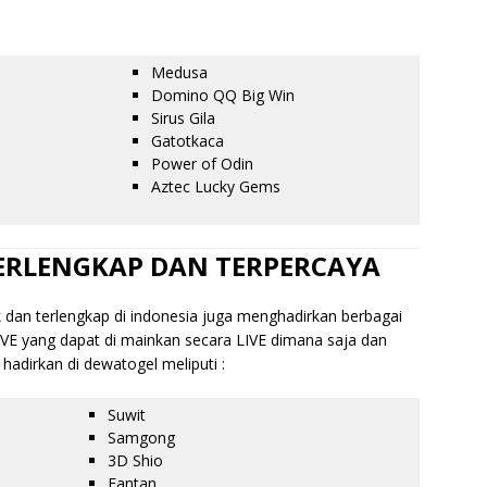
Medusa
Domino QQ Big Win
Sirus Gila
Gatotkaca
Power of Odin
Aztec Lucky Gems
TERLENGKAP DAN TERPERCAYA
k dan terlengkap di indonesia juga menghadirkan berbagai
VE yang dapat di mainkan secara LIVE dimana saja dan
hadirkan di dewatogel meliputi :
Suwit
Samgong
3D Shio
Fantan