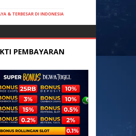
YA & TERBESAR DI INDONESIA
KTI PEMBAYARAN