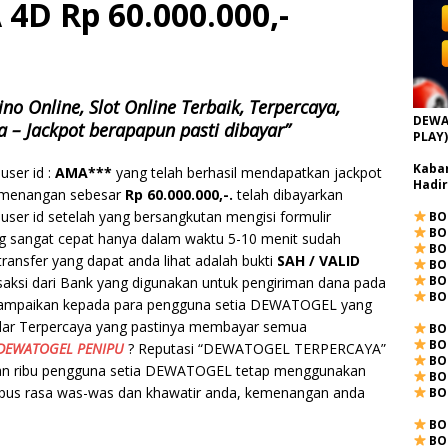
4D Rp 60.000.000,-
no Online, Slot Online Terbaik, Terpercaya,
DEWA
a – Jackpot berapapun pasti dibayar”
PLAY)
Kaba
ser id :
AMA***
yang telah berhasil mendapatkan jackpot
Hadi
menangan sebesar
Rp
60.000.000
,-.
telah dibayarkan
ser id setelah yang bersangkutan mengisi formulir
BON
BO
ng sangat cepat hanya dalam waktu 5-10 menit sudah
BO
transfer yang dapat anda lihat adalah bukti
SAH / VALID
BO
BO
nsaksi dari Bank yang digunakan untuk pengiriman dana pada
BO
mi sampaikan kepada para pengguna setia DEWATOGEL yang
ndar Terpercaya yang pastinya membayar semua
BO
BO
DEWATOGEL PENIPU
? Reputasi “DEWATOGEL TERPERCAYA”
BO
usan ribu pengguna setia DEWATOGEL tetap menggunakan
BO
. Hapus rasa was-was dan khawatir anda, kemenangan anda
BO
BO
BO