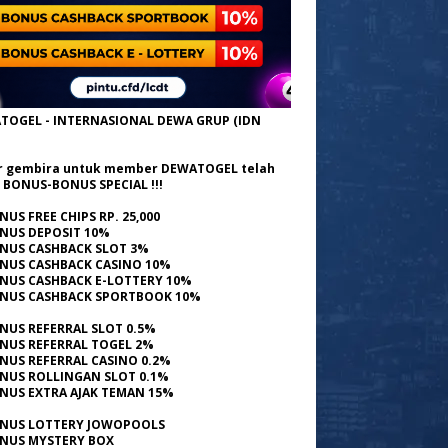
TOGEL - INTERNASIONAL DEWA GRUP (IDN
r gembira untuk member DEWATOGEL telah
r
BONUS-BONUS SPECIAL
!!!
US FREE CHIPS RP. 25,000
NUS DEPOSIT 10%
NUS CASHBACK SLOT 3%
NUS CASHBACK CASINO 10%
NUS CASHBACK E-LOTTERY 10%
NUS CASHBACK SPORTBOOK 10%
NUS REFERRAL SLOT 0.5%
NUS REFERRAL TOGEL 2%
NUS REFERRAL CASINO 0.2%
NUS ROLLINGAN SLOT 0.1%
NUS EXTRA AJAK TEMAN 15%
NUS LOTTERY JOWOPOOLS
NUS MYSTERY BOX