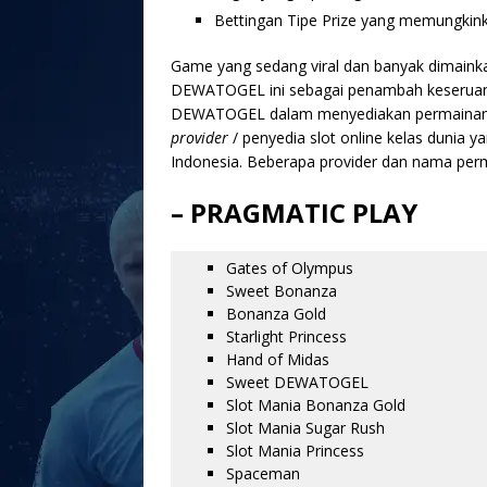
Bettingan Tipe Prize yang memungki
Game yang sedang viral dan banyak dimainkan
DEWATOGEL ini sebagai penambah keseruan a
DEWATOGEL dalam menyediakan permainan s
provider
/ penyedia slot online kelas dunia 
Indonesia. Beberapa provider dan nama per
– PRAGMATIC PLAY
Gates of Olympus
Sweet Bonanza
Bonanza Gold
Starlight Princess
Hand of Midas
Sweet DEWATOGEL
Slot Mania Bonanza Gold
Slot Mania Sugar Rush
Slot Mania Princess
Spaceman