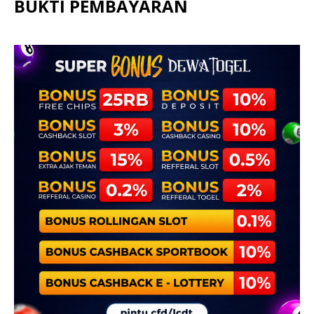
BUKTI PEMBAYARAN