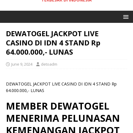
DEWATOGEL JACKPOT LIVE
CASINO DI IDN 4 STAND Rp
64.000.000,- LUNAS
June 9, 2024
detoadm
DEWATOGEL JACKPOT LIVE CASINO DI IDN 4 STAND Rp
64.000.000,- LUNAS
MEMBER DEWATOGEL
MENERIMA PELUNASAN
KEMENANGAN JACKPOT