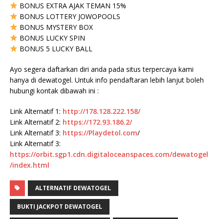
BONUS EXTRA AJAK TEMAN 15%
BONUS LOTTERY JOWOPOOLS
BONUS MYSTERY BOX
BONUS LUCKY SPIN
BONUS 5 LUCKY BALL
Ayo segera daftarkan diri anda pada situs terpercaya kami
hanya di dewatogel. Untuk info pendaftaran lebih lanjut boleh
hubungi kontak dibawah ini :
Link Alternatif 1:
http://178.128.222.158/
Link Alternatif 2:
https://172.93.186.2/
Link Alternatif 3:
https://
Playdetol.com
/
Link Alternatif 3:
https://orbit.sgp1.cdn.digitaloceanspaces.com/dewatogel
/index.html
ALTERNATIF DEWATOGEL
BUKTI JACKPOT DEWATOGEL