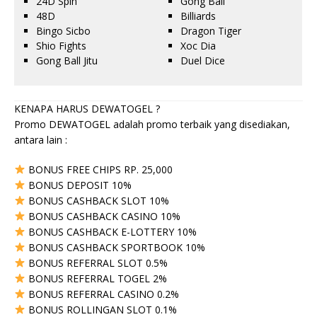
24D Spin
Gong Ball
48D
Billiards
Bingo Sicbo
Dragon Tiger
Shio Fights
Xoc Dia
Gong Ball Jitu
Duel Dice
KENAPA HARUS DEWATOGEL ?
Promo DEWATOGEL adalah promo terbaik yang disediakan,
antara lain :
BONUS FREE CHIPS RP. 25,000
BONUS DEPOSIT 10%
BONUS CASHBACK SLOT 10%
BONUS CASHBACK CASINO 10%
BONUS CASHBACK E-LOTTERY 10%
BONUS CASHBACK SPORTBOOK 10%
BONUS REFERRAL SLOT 0.5%
BONUS REFERRAL TOGEL 2%
BONUS REFERRAL CASINO 0.2%
BONUS ROLLINGAN SLOT 0.1%