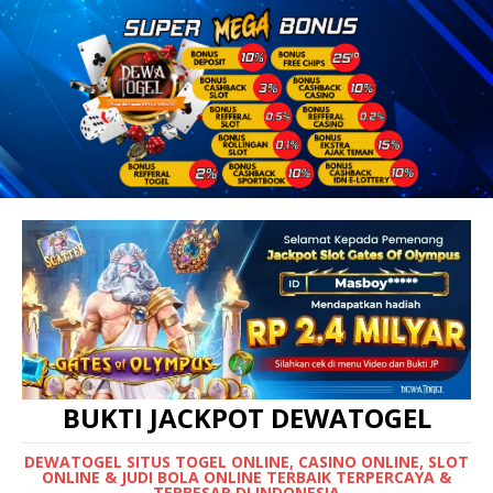
BUKTI JACKPOT DEWATOGEL
DEWATOGEL SITUS TOGEL ONLINE, CASINO ONLINE, SLOT
ONLINE & JUDI BOLA ONLINE TERBAIK TERPERCAYA &
TERBESAR DI INDONESIA