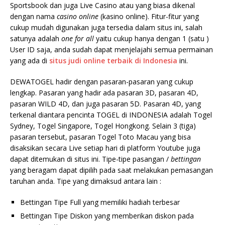
Sportsbook dan juga Live Casino atau yang biasa dikenal
dengan nama
casino online
(kasino online). Fitur-fitur yang
cukup mudah digunakan juga tersedia dalam situs ini, salah
satunya adalah
one for all
yaitu cukup hanya dengan 1 (satu )
User ID saja, anda sudah dapat menjelajahi semua permainan
yang ada di
situs judi
online terbaik di Indonesia
ini.
DEWATOGEL hadir dengan pasaran-pasaran yang cukup
lengkap. Pasaran yang hadir ada pasaran 3D, pasaran 4D,
pasaran WILD 4D, dan juga pasaran 5D. Pasaran 4D, yang
terkenal diantara pencinta TOGEL di INDONESIA adalah Togel
Sydney, Togel Singapore, Togel Hongkong. Selain 3 (tiga)
pasaran tersebut, pasaran Togel Toto Macau yang bisa
disaksikan secara Live setiap hari di platform Youtube juga
dapat ditemukan di situs ini. Tipe-tipe pasangan /
bettingan
yang beragam dapat dipilih pada saat melakukan pemasangan
taruhan anda. Tipe yang dimaksud antara lain :
Bettingan Tipe Full yang memiliki hadiah terbesar
Bettingan Tipe Diskon yang memberikan diskon pada