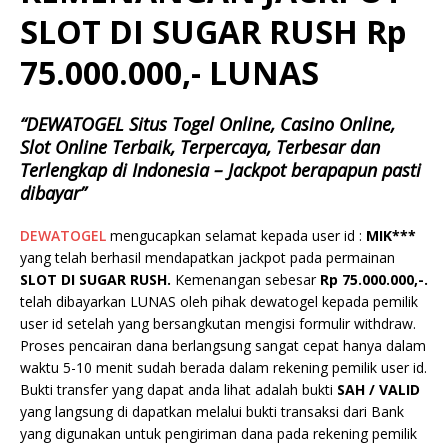
SLOT DI SUGAR RUSH Rp
75.000.000,- LUNAS
“DEWATOGEL Situs Togel Online, Casino Online,
Slot Online Terbaik, Terpercaya, Terbesar dan
Terlengkap di Indonesia – Jackpot berapapun pasti
dibayar”
DEWATOGEL
mengucapkan selamat kepada user id :
MIK***
yang telah berhasil mendapatkan jackpot pada permainan
SLOT DI SUGAR RUSH.
Kemenangan sebesar
Rp 75.000.000,-.
telah dibayarkan LUNAS oleh pihak dewatogel kepada pemilik
user id setelah yang bersangkutan mengisi formulir withdraw.
Proses pencairan dana berlangsung sangat cepat hanya dalam
waktu 5-10 menit sudah berada dalam rekening pemilik user id.
Bukti transfer yang dapat anda lihat adalah bukti
SAH / VALID
yang langsung di dapatkan melalui bukti transaksi dari Bank
yang digunakan untuk pengiriman dana pada rekening pemilik