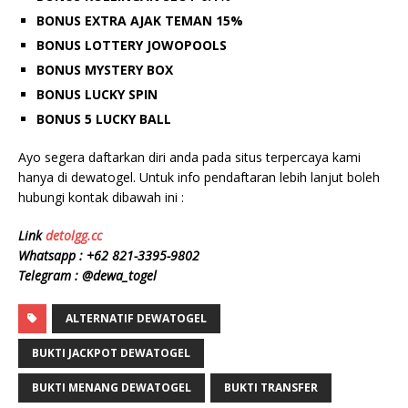
BONUS EXTRA AJAK TEMAN 15%
BONUS LOTTERY JOWOPOOLS
BONUS MYSTERY BOX
BONUS LUCKY SPIN
BONUS 5 LUCKY BALL
Ayo segera daftarkan diri anda pada situs terpercaya kami
hanya di dewatogel. Untuk info pendaftaran lebih lanjut boleh
hubungi kontak dibawah ini :
Link
detolgg.cc
Whatsapp :
+62 8
21-3395-9802
Telegram : @dewa_togel
ALTERNATIF DEWATOGEL
BUKTI JACKPOT DEWATOGEL
BUKTI MENANG DEWATOGEL
BUKTI TRANSFER