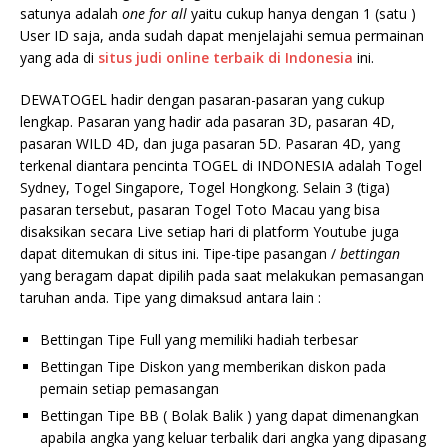
satunya adalah
one for all
yaitu cukup hanya dengan 1 (satu )
User ID saja, anda sudah dapat menjelajahi semua permainan
yang ada di
situs judi online terbaik di Indonesia
ini.
DEWATOGEL hadir dengan pasaran-pasaran yang cukup
lengkap. Pasaran yang hadir ada pasaran 3D, pasaran 4D,
pasaran WILD 4D, dan juga pasaran 5D. Pasaran 4D, yang
terkenal diantara pencinta TOGEL di INDONESIA adalah Togel
Sydney, Togel Singapore, Togel Hongkong. Selain 3 (tiga)
pasaran tersebut, pasaran Togel Toto Macau yang bisa
disaksikan secara Live setiap hari di platform Youtube juga
dapat ditemukan di situs ini. Tipe-tipe pasangan /
bettingan
yang beragam dapat dipilih pada saat melakukan pemasangan
taruhan anda. Tipe yang dimaksud antara lain :
Bettingan Tipe Full yang memiliki hadiah terbesar
Bettingan Tipe Diskon yang memberikan diskon pada
pemain setiap pemasangan
Bettingan Tipe BB ( Bolak Balik ) yang dapat dimenangkan
apabila angka yang keluar terbalik dari angka yang dipasang