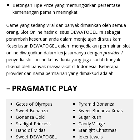
Bettingan Tipe Prize yang memungkinkan persentase
kemenangan pemain meningkat.
Game yang sedang viral dan banyak dimainkan oleh semua
orang, Slot Online hadir di situs DEWATOGEL ini sebagai
penambah keseruan anda dalam menjelajah di situs kami.
Keseriusan DEWATOGEL dalam menyediakan permainan slot
online diwujudkan dalam kerjasamanya dengan
provider
/
penyedia slot online kelas dunia yang juga sudah banyak
dikenal oleh banyak masyarakat di Indonesia. Beberapa
provider dan nama permainan yang dimaksud adalah :
– PRAGMATIC PLAY
Gates of Olympus
Pyramid Bonanza
Sweet Bonanza
Sweet Bonanza Xmas
Bonanza Gold
Sugar Rush
Starlight Princess
Candy Village
Hand of Midas
Starlight Christmas
Sweet DEWATOGEL
Joker Jewels