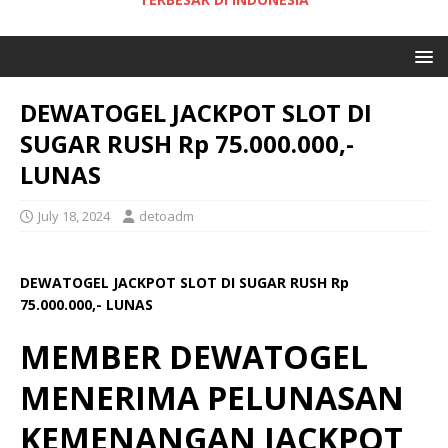
DEWATOGEL JACKPOT SLOT DI
SUGAR RUSH Rp 75.000.000,-
LUNAS
July 18, 2024
detoadm
DEWATOGEL JACKPOT SLOT DI SUGAR RUSH Rp
75.000.000,- LUNAS
MEMBER DEWATOGEL
MENERIMA PELUNASAN
KEMENANGAN JACKPOT