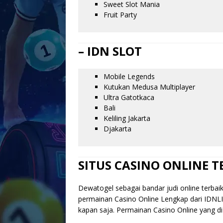
Sweet Slot Mania
Fruit Party
– IDN SLOT
Mobile Legends
Kutukan Medusa Multiplayer
Ultra Gatotkaca
Bali
Keliling Jakarta
Djakarta
SITUS CASINO ONLINE 
Dewatogel sebagai bandar judi online terbai
permainan Casino Online Lengkap dari IDNLI
kapan saja. Permainan Casino Online yang di 