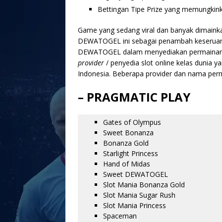
Bettingan Tipe Prize yang memungki
Game yang sedang viral dan banyak dimainkan
DEWATOGEL ini sebagai penambah keseruan a
DEWATOGEL dalam menyediakan permainan s
provider
/ penyedia slot online kelas dunia 
Indonesia. Beberapa provider dan nama per
– PRAGMATIC PLAY
Gates of Olympus
Sweet Bonanza
Bonanza Gold
Starlight Princess
Hand of Midas
Sweet DEWATOGEL
Slot Mania Bonanza Gold
Slot Mania Sugar Rush
Slot Mania Princess
Spaceman