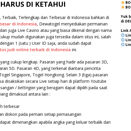
HARUS DI KETAHUI
BO
BO
Yuk b
, Terbaik, Terlengkap dan Terbesar di Indonesia bahkan di
di D
besar di Indonesia
, Dewatogel menyediakan permainan
k dan juga Live Casino atau yang biasa dikenal dengan nama
Link 
Lin
g cukup mudah digunakan juga tersedia dalam situs ini, salah
Lin
dengan 1 (satu ) User ID saja, anda sudah dapat
Lin
itus judi online terbaik di Indonesia
ini.
ang cukup lengkap. Pasaran yang hadir ada pasaran 3D,
ran 5D. Pasaran 4D, yang terkenal diantara pencinta
gel Singapore, Togel Hongkong. Selain 3 (tiga) pasaran
a disaksikan secara Live setiap hari di platform Youtube
pasangan /
bettingan
yang beragam dapat dipilih pada saat
ng dimaksud antara lain :
ah terbesar
an diskon pada pemain setiap pemasangan
 dapat dimenangkan apabila angka yang keluar terbalik dari