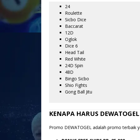
24
Roulette
Sicbo Dice
Baccarat
12D
Oglok
Dice 6
Head Tail
Red White
24D Spin
48D
Bingo Sicbo
Shio Fights
Gong Ball Jitu
KENAPA HARUS DEWATOGEL
Promo DEWATOGEL adalah promo terbaik yang