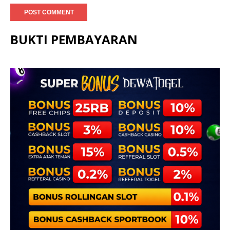
BUKTI PEMBAYARAN