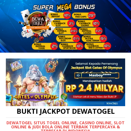
BUKTI JACKPOT DEWATOGEL
DEWATOGEL SITUS TOGEL ONLINE, CASINO ONLINE, SLOT
ONLINE & JUDI BOLA ONLINE TERBAIK TERPERCAYA &
TERBESAR DI INDONESIA