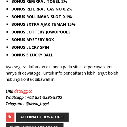
BONUS REFERRAL TOGEL 2%
BONUS REFERRAL CASINO 0.2%
BONUS ROLLINGAN SLOT 0.1%
BONUS EXTRA AJAK TEMAN 15%
BONUS LOTTERY JOWOPOOLS
BONUS MYSTERY BOX
BONUS LUCKY SPIN
BONUS 5 LUCKY BALL
Ayo segera daftarkan diri anda pada situs terpercaya kami
hanya di dewatogel. Untuk info pendaftaran lebih lanjut boleh
hubungi kontak dibawah ini :
Link
detolgg.cc
Whatsapp :
+62 8
21-3395-9802
Telegram : @dewa_togel
ALTERNATIF DEWATOGEL