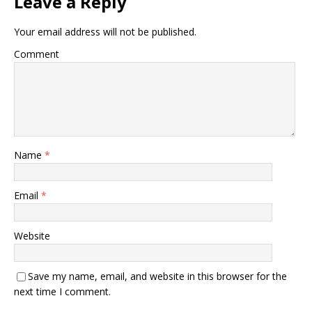
Leave a Reply
Your email address will not be published.
Comment
Name
*
Email
*
Website
Save my name, email, and website in this browser for the
next time I comment.