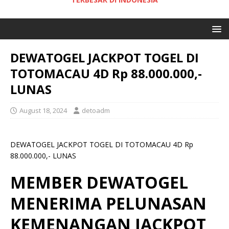
DEWATOGEL JACKPOT TOGEL DI
TOTOMACAU 4D Rp 88.000.000,-
LUNAS
August 18, 2024
detoadm
DEWATOGEL JACKPOT TOGEL DI TOTOMACAU 4D Rp
88.000.000,- LUNAS
MEMBER DEWATOGEL
MENERIMA PELUNASAN
KEMENANGAN JACKPOT