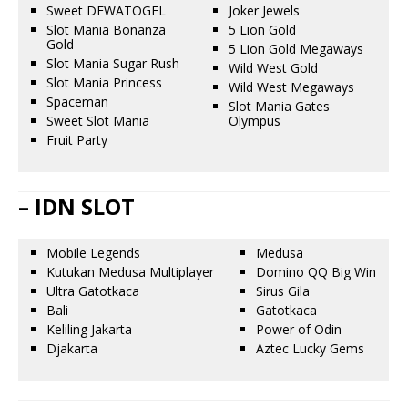
Sweet DEWATOGEL
Joker Jewels
Slot Mania Bonanza
5 Lion Gold
Gold
5 Lion Gold Megaways
Slot Mania Sugar Rush
Wild West Gold
Slot Mania Princess
Wild West Megaways
Spaceman
Slot Mania Gates
Sweet Slot Mania
Olympus
Fruit Party
– IDN SLOT
Mobile Legends
Medusa
Kutukan Medusa Multiplayer
Domino QQ Big Win
Ultra Gatotkaca
Sirus Gila
Bali
Gatotkaca
Keliling Jakarta
Power of Odin
Djakarta
Aztec Lucky Gems