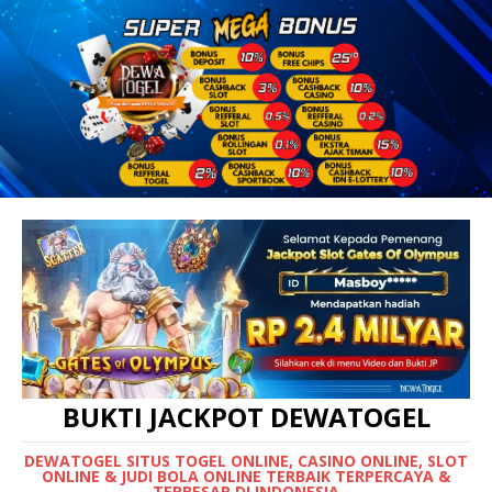
BUKTI JACKPOT DEWATOGEL
DEWATOGEL SITUS TOGEL ONLINE, CASINO ONLINE, SLOT
ONLINE & JUDI BOLA ONLINE TERBAIK TERPERCAYA &
TERBESAR DI INDONESIA