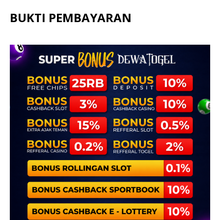
BUKTI PEMBAYARAN