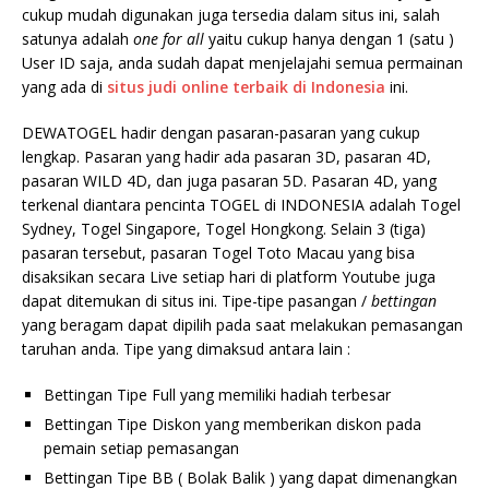
cukup mudah digunakan juga tersedia dalam situs ini, salah
satunya adalah
one for all
yaitu cukup hanya dengan 1 (satu )
User ID saja, anda sudah dapat menjelajahi semua permainan
yang ada di
situs judi online terbaik di Indonesia
ini.
DEWATOGEL hadir dengan pasaran-pasaran yang cukup
lengkap. Pasaran yang hadir ada pasaran 3D, pasaran 4D,
pasaran WILD 4D, dan juga pasaran 5D. Pasaran 4D, yang
terkenal diantara pencinta TOGEL di INDONESIA adalah Togel
Sydney, Togel Singapore, Togel Hongkong. Selain 3 (tiga)
pasaran tersebut, pasaran Togel Toto Macau yang bisa
disaksikan secara Live setiap hari di platform Youtube juga
dapat ditemukan di situs ini. Tipe-tipe pasangan /
bettingan
yang beragam dapat dipilih pada saat melakukan pemasangan
taruhan anda. Tipe yang dimaksud antara lain :
Bettingan Tipe Full yang memiliki hadiah terbesar
Bettingan Tipe Diskon yang memberikan diskon pada
pemain setiap pemasangan
Bettingan Tipe BB ( Bolak Balik ) yang dapat dimenangkan