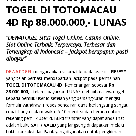
TOGEL DI TOTOMACAU
4D Rp 88.000.000,- LUNAS
“DEWATOGEL Situs Togel Online, Casino Online,
Slot Online Terbaik, Terpercaya, Terbesar dan
Terlengkap di Indonesia – Jackpot berapapun pasti
dibayar”
DEWATOGEL
mengucapkan selamat kepada user id :
RES***
yang telah berhasil mendapatkan jackpot pada permainan
TOGEL DI TOTOMACAU 4D.
Kemenangan sebesar
Rp
88.000.000,-.
telah dibayarkan LUNAS oleh pihak dewatogel
kepada pemilik user id setelah yang bersangkutan mengisi
formulir withdraw. Proses pencairan dana berlangsung sangat
cepat hanya dalam waktu 5-10 menit sudah berada dalam
rekening pemilik user id. Bukti transfer yang dapat anda lihat
adalah bukti
SAH / VALID
yang langsung di dapatkan melalui
bukti transaksi dari Bank yang digunakan untuk pengiriman