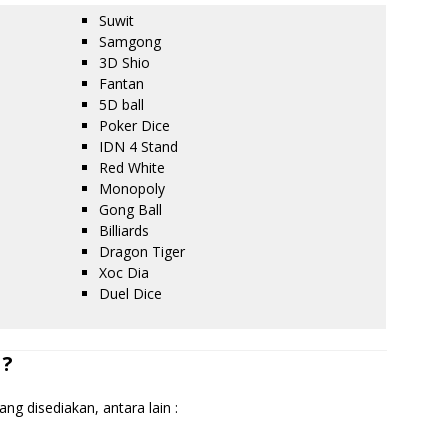
Suwit
Samgong
3D Shio
Fantan
5D ball
Poker Dice
IDN 4 Stand
Red White
Monopoly
Gong Ball
Billiards
Dragon Tiger
Xoc Dia
Duel Dice
 ?
 disediakan, antara lain :