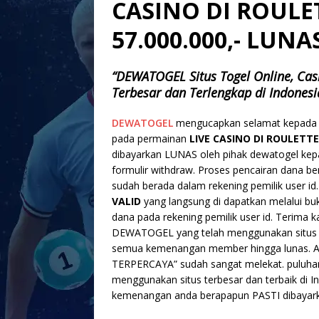
CASINO DI ROULET
57.000.000,- LUNA
“DEWATOGEL Situs Togel Online, Casi
Terbesar dan Terlengkap di Indonesi
DEWATOGEL
mengucapkan selamat kepada u
pada permainan
LIVE CASINO DI ROULETTE
dibayarkan LUNAS oleh pihak dewatogel kepa
formulir withdraw. Proses pencairan dana b
sudah berada dalam rekening pemilik user id.
VALID
yang langsung di dapatkan melalui buk
dana pada rekening pemilik user id. Terima 
DEWATOGEL yang telah menggunakan situs k
semua kemenangan member hingga lunas. 
TERPERCAYA” sudah sangat melekat. puluha
menggunakan situs terbesar dan terbaik di I
kemenangan anda berapapun PASTI dibayark