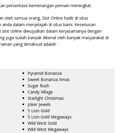
nkan persentase kemenangan pemain meningkat.
 oleh semua orang, Slot Online hadir di situs
nda dalam menjelajah di situs kami. Keseriusan
lot online diwujudkan dalam kerjasamanya dengan
yang juga sudah banyak dikenal oleh banyak masyarakat di
mainan yang dimaksud adalah :
Pyramid Bonanza
Sweet Bonanza Xmas
Sugar Rush
Candy Village
Starlight Christmas
Joker Jewels
5 Lion Gold
5 Lion Gold Megaways
Wild West Gold
Wild West Megaways