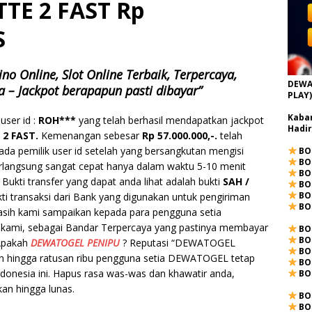
TE 2 FAST Rp
S
no Online, Slot Online Terbaik, Terpercaya,
DEWA
a – Jackpot berapapun pasti dibayar”
PLAY)
Kaba
ser id :
ROH***
yang telah berhasil mendapatkan jackpot
Hadi
 2 FAST.
Kemenangan sebesar
Rp 57.000.000,-.
telah
da pemilik user id setelah yang bersangkutan mengisi
BON
BO
erlangsung sangat cepat hanya dalam waktu 5-10 menit
BO
 Bukti transfer yang dapat anda lihat adalah bukti
SAH /
BO
BO
ti transaksi dari Bank yang digunakan untuk pengiriman
BO
kasih kami sampaikan kepada para pengguna setia
ami, sebagai Bandar Terpercaya yang pastinya membayar
BO
BO
Apakah
DEWATOGEL PENIPU
? Reputasi “DEWATOGEL
BO
n hingga ratusan ribu pengguna setia DEWATOGEL tetap
BO
ndonesia ini. Hapus rasa was-was dan khawatir anda,
BO
an hingga lunas.
BO
BO